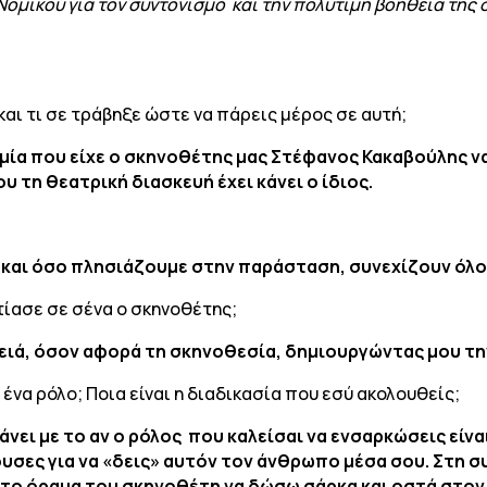
 Νομικού για τον συντονισμό και την πολύτιμη βοήθειά τη
αι τι σε τράβηξε ώστε να πάρεις μέρος σε αυτή;
ία που είχε ο σκηνοθέτης μας Στέφανος Κακαβούλης ν
 τη θεατρική διασκευή έχει κάνει ο ίδιος.
και όσο πλησιάζουμε στην παράσταση, συνεχίζουν όλο 
ίασε σε σένα ο σκηνοθέτης;
ειά, όσον αφορά τη σκηνοθεσία, δημιουργώντας μου τη
 ένα ρόλο; Ποια είναι η διαδικασία που εσύ ακολουθείς;
άνει με το αν ο ρόλος που καλείσαι να ενσαρκώσεις είνα
ουσες για να «δεις» αυτόν τον άνθρωπο μέσα σου. Στη
ε το όραμα του σκηνοθέτη να δώσω σάρκα και οστά στο