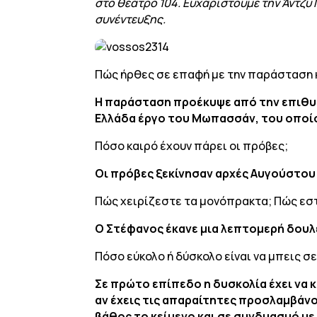
στο θέατρο 104. Ευχαριστούμε την Άντζυ
συνέντευξης.
Πώς ήρθες σε επαφή με την παράσταση κ
Η παράσταση προέκυψε από την επιθυμ
Ελλάδα έργο του Μωπασσάν, του οποίου
Πόσο καιρό έχουν πάρει οι πρόβες;
Οι πρόβες ξεκίνησαν αρχές Αυγούστου 
Πώς χειρίζεστε τα μονόπρακτα; Πώς εστ
Ο Στέφανος έκανε μια λεπτομερή δουλ
Πόσο εύκολο ή δύσκολο είναι να μπεις σε
Σε πρώτο επίπεδο η δυσκολία έχει να κ
αν έχεις τις απαραίτητες προσλαμβάν
βάθος το κείμενο και σε συνδυασμό μ