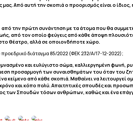
 μας. Από αυτή την σκοπιά ο προορισμός είναι ο ίδιος, 
;
 από την πρώτη συνάντηση με τα άτομα που θα συμμετέ
 ζωής, από τον οποίο φεύγεις από κάθε άποψη πλουσιό
 στο θέατρο, αλλά σε οποιονδήποτε χώρο.
ο προεδρικό διάταγμα 85/2022 (ΦΕΚ 232/Α/17-12-2022);
υμνασμένο και ευλύγιστο σώμα, καλλιεργημένη φωνή, ρ
άμεση προσαρμογή των συναισθημάτων του όταν του ζη
ένα κείμενο από κάθε σκοπιά. Μαθαίνει να λειτουργεί ομ
 χρόνο και κόπο πολύ. Απαιτητικές σπουδές και προσωπ
νος των Σπουδών τόσων ανθρώπων, καθώς και ένα επάγγ