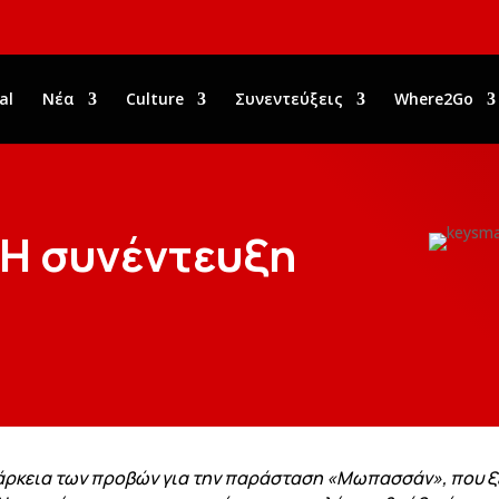
al
Νέα
Culture
Συνεντεύξεις
Where2Go
 Η συνέντευξη
ρκεια των προβών για την παράσταση «Μωπασσάν», που ξεκι