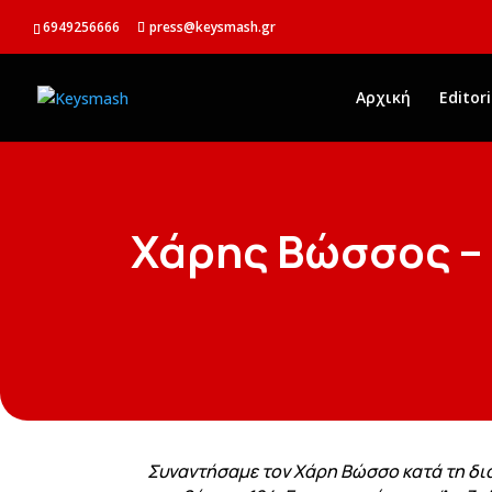
6949256666
press@keysmash.gr
Αρχική
Editori
Χάρης Βώσσος –
Συναντήσαμε τον Χάρη Βώσσο κατά τη διά