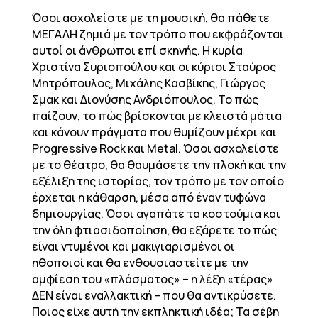
Όσοι ασχολείστε με τη μουσική, θα πάθετε
ΜΕΓΑΛΗ ζημιά με τον τρόπο που εκφράζονται
αυτοί οι άνθρωποι επί σκηνής. Η κυρία
Χριστίνα Συριοπούλου και οι κύριοι Σταύρος
Μητρόπουλος, Μιχάλης Κασβίκης, Γιώργος
Σμακ και Διονύσης Ανδριόπουλος. Το πώς
παίζουν, το πώς βρίσκονται με κλειστά μάτια
και κάνουν πράγματα που θυμίζουν μέχρι και
Progressive Rock και Metal. Όσοι ασχολείστε
με το θέατρο, θα θαυμάσετε την πλοκή και την
εξέλιξη της ιστορίας, τον τρόπο με τον οποίο
έρχεται η κάθαρση, μέσα από έναν τυφώνα
δημιουργίας. Όσοι αγαπάτε τα κοστούμια και
την όλη φτιασιδοποίηση, θα εξάρετε το πώς
είναι ντυμένοι και μακιγιαρισμένοι οι
ηθοποιοί και θα ενθουσιαστείτε με την
αμφίεση του «πλάσματος» – η λέξη «τέρας»
ΔΕΝ είναι εναλλακτική – που θα αντικρύσετε.
Ποιος είχε αυτή την εκπληκτική ιδέα; Τα σέβη