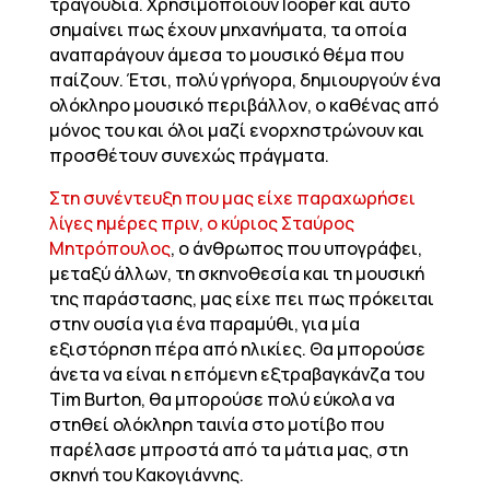
τραγούδια. Χρησιμοποιούν looper και αυτό
σημαίνει πως έχουν μηχανήματα, τα οποία
αναπαράγουν άμεσα το μουσικό θέμα που
παίζουν. Έτσι, πολύ γρήγορα, δημιουργούν ένα
ολόκληρο μουσικό περιβάλλον, ο καθένας από
μόνος του και όλοι μαζί ενορχηστρώνουν και
προσθέτουν συνεχώς πράγματα.
Στη συνέντευξη που μας είχε παραχωρήσει
λίγες ημέρες πριν, ο κύριος Σταύρος
Μητρόπουλος
, ο άνθρωπος που υπογράφει,
μεταξύ άλλων, τη σκηνοθεσία και τη μουσική
της παράστασης, μας είχε πει πως πρόκειται
στην ουσία για ένα παραμύθι, για μία
εξιστόρηση πέρα από ηλικίες. Θα μπορούσε
άνετα να είναι η επόμενη εξτραβαγκάνζα του
Tim Burton, θα μπορούσε πολύ εύκολα να
στηθεί ολόκληρη ταινία στο μοτίβο που
παρέλασε μπροστά από τα μάτια μας, στη
σκηνή του Κακογιάννης.