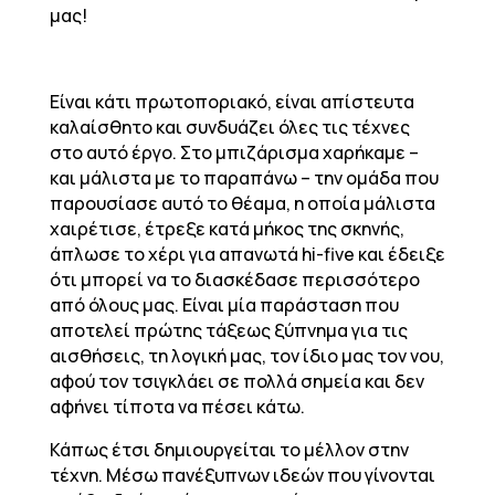
μας!
Είναι κάτι πρωτοποριακό, είναι απίστευτα
καλαίσθητο και συνδυάζει όλες τις τέχνες
στο αυτό έργο. Στο μπιζάρισμα χαρήκαμε –
και μάλιστα με το παραπάνω – την ομάδα που
παρουσίασε αυτό το θέαμα, η οποία μάλιστα
χαιρέτισε, έτρεξε κατά μήκος της σκηνής,
άπλωσε το χέρι για απανωτά hi-five και έδειξε
ότι μπορεί να το διασκέδασε περισσότερο
από όλους μας. Είναι μία παράσταση που
αποτελεί πρώτης τάξεως ξύπνημα για τις
αισθήσεις, τη λογική μας, τον ίδιο μας τον νου,
αφού τον τσιγκλάει σε πολλά σημεία και δεν
αφήνει τίποτα να πέσει κάτω.
Κάπως έτσι δημιουργείται το μέλλον στην
τέχνη. Μέσω πανέξυπνων ιδεών που γίνονται