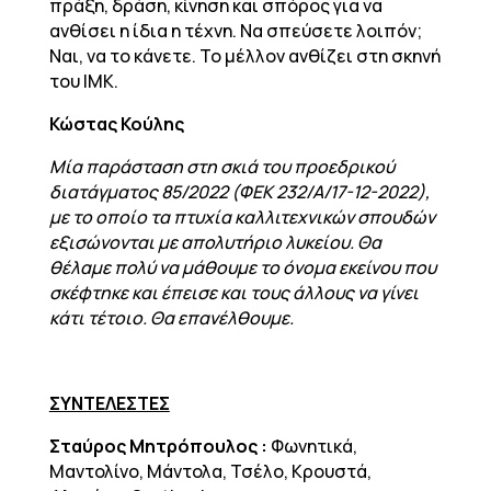
πράξη, δράση, κίνηση και σπόρος για να
ανθίσει η ίδια η τέχνη. Να σπεύσετε λοιπόν;
Ναι, να το κάνετε. Το μέλλον ανθίζει στη σκηνή
του ΙΜΚ.
Κώστας Κούλης
Μία παράσταση στη σκιά του προεδρικού
διατάγματος 85/2022 (ΦΕΚ 232/Α/17-12-2022),
με το οποίο τα πτυχία καλλιτεχνικών σπουδών
εξισώνονται με απολυτήριο λυκείου. Θα
θέλαμε πολύ να μάθουμε το όνομα εκείνου που
σκέφτηκε και έπεισε και τους άλλους να γίνει
κάτι τέτοιο. Θα επανέλθουμε.
ΣΥΝΤΕΛΕΣΤΕΣ
Σταύρος Μητρόπουλος :
Φωνητικά,
Μαντολίνο, Μάντολα, Τσέλο, Κρουστά,