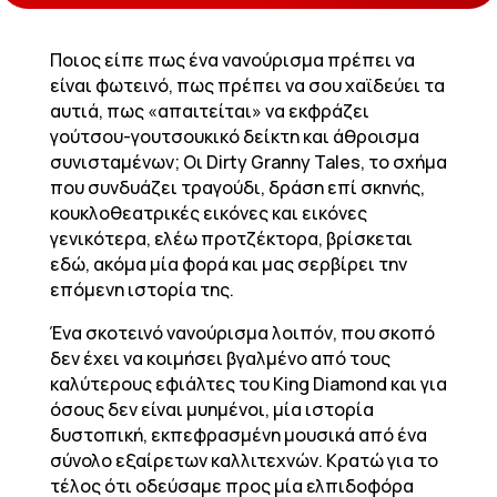
Ποιος είπε πως ένα νανούρισμα πρέπει να
είναι φωτεινό, πως πρέπει να σου χαϊδεύει τα
αυτιά, πως «απαιτείται» να εκφράζει
γούτσου-γουτσουκικό δείκτη και άθροισμα
συνισταμένων; Οι Dirty Granny Tales, το σχήμα
που συνδυάζει τραγούδι, δράση επί σκηνής,
κουκλοθεατρικές εικόνες και εικόνες
γενικότερα, ελέω προτζέκτορα, βρίσκεται
εδώ, ακόμα μία φορά και μας σερβίρει την
επόμενη ιστορία της.
Ένα σκοτεινό νανούρισμα λοιπόν, που σκοπό
δεν έχει να κοιμήσει βγαλμένο από τους
καλύτερους εφιάλτες του King Diamond και για
όσους δεν είναι μυημένοι, μία ιστορία
δυστοπική, εκπεφρασμένη μουσικά από ένα
σύνολο εξαίρετων καλλιτεχνών. Κρατώ για το
τέλος ότι οδεύσαμε προς μία ελπιδοφόρα