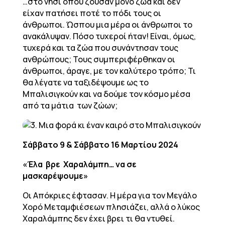
…στο νησί όπου ζούσαν μόνο ζώα και δεν
είχαν πατήσει ποτέ το πόδι τους οι
άνθρωποι. Ώσπου μια μέρα οι άνθρωποι το
ανακάλυψαν. Πόσο τυχεροί ήταν! Είναι, όμως,
τυχερά και τα ζώα που συνάντησαν τους
ανθρώπους; Τους συμπεριφέρθηκαν οι
άνθρωποι, άραγε, με τον καλύτερο τρόπο; Τι
θα λέγατε να ταξιδέψουμε ως το
Μπαλισιγκούν και να δούμε τον κόσμο μέσα
από τα μάτια των ζώων;
Σάββατο 9 & Σάββατο 16 Μαρτίου 2024
«Έλα βρε Χαραλάμπη… να σε
μασκαρέψουμε»
Οι Απόκριες έφτασαν. Η μέρα για τον Μεγάλο
Χορό Μεταμφιέσεων πλησιάζει, αλλά ο λύκος
Χαραλάμπης δεν έχει βρει τι θα ντυθεί.