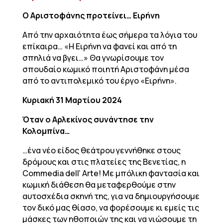
Ο Αριστοφάνης προτείνει… Ειρήνη
Από την αρχαιότητα έως σήμερα τα λόγια του
επίκαιρα… «Η Ειρήνη να φανεί και από τη
σπηλιά να βγει…» Θα γνωρίσουμε τον
σπουδαίο κωμικό ποιητή Αριστοφάνη μέσα
από το αντιπολεμικό του έργο «Ειρήνη».
Κυριακή 31 Μαρτίου 2024
Όταν ο Αρλεκίνος συνάντησε την
Κολομπίνα…
…ένα νέο είδος θεάτρου γεννήθηκε στους
δρόμους και στις πλατείες της Βενετίας, η
Commedia dell’ Arte! Με μπόλικη φαντασία και
κωμική διάθεση θα μεταφερθούμε στην
αυτοσχέδια σκηνή της, για να δημιουργήσουμε
τον δικό μας θίασο, να φορέσουμε κι εμείς τις
μάσκες των ηθοποιών της και να νιώσουμε τη