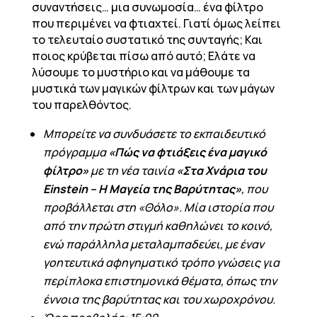
συναντήσεις… μια συνωμοσία… ένα φίλτρο
που περιμένει να φτιαχτεί. Γιατί όμως λείπει
το τελευταίο συστατικό της συνταγής; Και
ποιος κρύβεται πίσω από αυτό; Ελάτε να
λύσουμε το μυστήριο και να μάθουμε τα
μυστικά των μαγικών φίλτρων και των μάγων
του παρελθόντος.
Μπορείτε να συνδυάσετε το εκπαιδευτικό
πρόγραμμα
«Πώς να φτιάξεις ένα μαγικό
φίλτρο»
με τη νέα ταινία
«Στα Χνάρια του
Einstein – Η Μαγεία της Βαρύτητας»
, που
προβάλλεται στη «Θόλο».
Μία ιστορία που
από την πρώτη στιγμή καθηλώνει το κοινό,
ενώ παράλληλα μεταλαμπαδεύει, με έναν
γοητευτικά αφηγηματικό τρόπο γνώσεις για
περίπλοκα επιστημονικά θέματα, όπως την
έννοια της βαρύτητας και του χωροχρόνου.