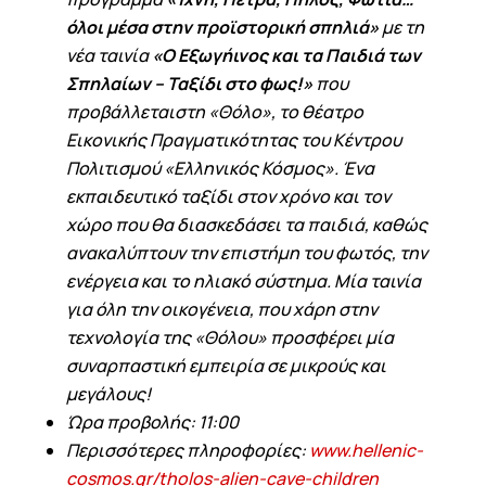
όλοι μέσα στην προϊστορική σπηλιά»
με τη
νέα ταινία
«Ο Εξωγήινος και τα Παιδιά των
Σπηλαίων – Ταξίδι στο φως!»
που
προβάλλεταιστη «Θόλο», το θέατρο
Εικονικής Πραγματικότητας του Κέντρου
Πολιτισμού «Ελληνικός Κόσμος»
. Έ
να
εκπαιδευτικό ταξίδι στον χρόνο και τον
χώρο που θα διασκεδάσει τα παιδιά, καθώς
ανακαλύπτουν την επιστήμη του φωτός, την
ενέργεια και το ηλιακό σύστημα. Μία ταινία
για όλη την οικογένεια, που χάρη στην
τεχνολογία της «Θόλου» προσφέρει μία
συναρπαστική εμπειρία σε μικρούς και
μεγάλους!
Ώρα προβολής: 11:00
Περισσότερες πληροφορίες:
www.hellenic-
cosmos.gr/tholos-alien-cave-children