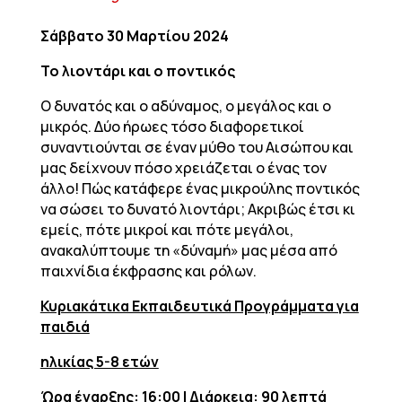
Σάββατο 30 Μαρτίου 2024
Το λιοντάρι και ο ποντικός
Ο δυνατός και ο αδύναμος, ο μεγάλος και ο
μικρός. Δύο ήρωες τόσο διαφορετικοί
συναντιούνται σε έναν μύθο του Αισώπου και
μας δείχνουν πόσο χρειάζεται ο ένας τον
άλλο! Πώς κατάφερε ένας μικρούλης ποντικός
να σώσει το δυνατό λιοντάρι; Ακριβώς έτσι κι
εμείς, πότε μικροί και πότε μεγάλοι,
ανακαλύπτουμε τη «δύναμή» μας μέσα από
παιχνίδια έκφρασης και ρόλων.
Κυριακάτικα Εκπαιδευτικά Προγράμματα για
παιδιά
ηλικίας 5-8 ετών
Ώρα έναρξης: 16:00 | Διάρκεια: 90 λεπτά