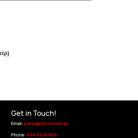
τέρ)
Get in Touch!
Email:
press@keysmash.gr
Phone:
694 92 56 666