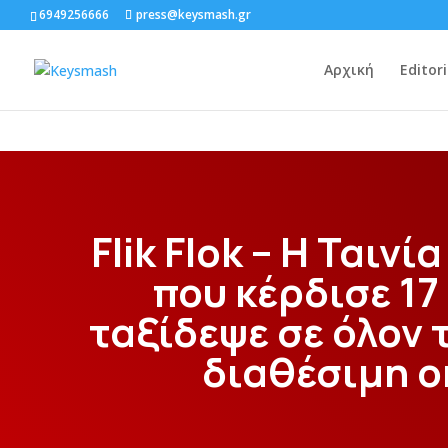
6949256666
press@keysmash.gr
Αρχική
Editori
Flik Flok – Η Ταιν
που κέρδισε 17
ταξίδεψε σε όλον
διαθέσιμη 