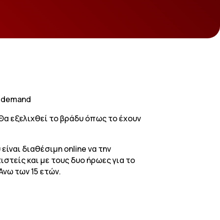
n demand
 Θα εξελιχθεί το βράδυ όπως το έχουν
ίναι διαθέσιμη online να την
τιστείς και με τους δυο ήρωες για το
Άνω των 15 ετών.