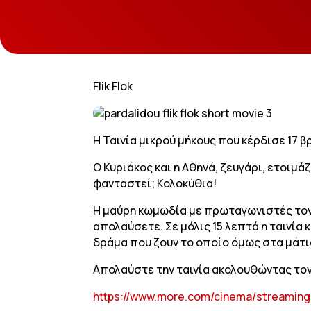
Flik Flok
Η Ταινία μικρού μήκους που κέρδισε 17 
O Κυριάκος και η Αθηνά, ζευγάρι, ετοιμ
φανταστεί; Κολοκύθια!
Η μαύρη κωμωδία με πρωταγωνιστές τον α
απολαύσετε. Σε μόλις 15 λεπτά η ταινία κ
δράμα που ζουν το οποίο όμως στα μάτια
Απολαύστε την ταινία ακολουθώντας το
https://www.more.com/cinema/streaming/