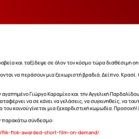
βραβεία και ταξίδεψε σε όλον τον κόσμο τώρα διαθέσιμη o
άζονται να περάσουν μια ξεχωριστή βραδιά. Δείπνο. Κρασί.
γαπημένο Γιώργο Καραμίχο και την Αγγελική Παρδαλίδου ε
αταφέρνει να σε κάνει να γελάσεις, να συγκινηθείς, να ταυ
 του κοινού γίνεται μια ξεκαρδιστική κωμωδία. Προσοχή! 
ν παρακάτω σύνδεσμο:
flik-flok-awarded-short-film-on-demand/