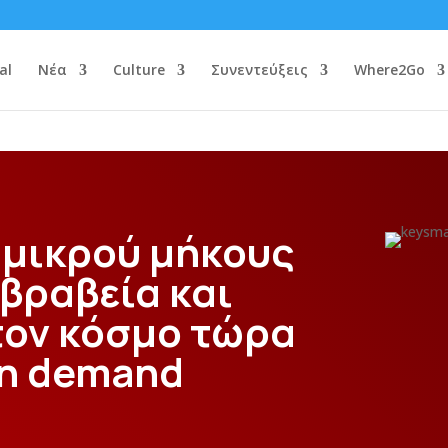
al
Νέα
Culture
Συνεντεύξεις
Where2Go
ία μικρού μήκους
 βραβεία και
 τον κόσμο τώρα
on demand