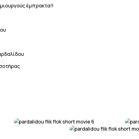
ημιουργούς έμπρακτα!!
δου
Παρδαλίδου
τσοτήρας