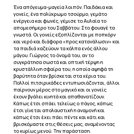
Ένα απόγευμα-μαγεία λοιπόν. Παιδάκια και
γονείς, ένα πολύχρωμο τσούρμο, γεμάτο
ενέργεια και φωνές, γέμισε το Αυλαία το
απομεσήμερο του Σαββάτου. Στο φουαγέ τα
γνωστά. Οι γονείς εξοπλίζονται με ποπκόρν
και νερό και διάφορα «προς κατανάλωσιν» και
τα παιδιά χαζεύουν τα κόλπα ενός άλλου
μάγου. Γιώργος το όνομά του, αν το
συγκράτησα σωστά και οπτική τέρψη η
κρυστάλλινη σφαίρα του, η οποία αψηφά τη
βαρύτητα όταν βρίσκεται στα χέρια του.
Πολλοί πιτσιρικάδες εντυπωσιάζονται, άλλοι
παίρνουν μέρος στο μαγικό και οι γονείς
έχουν βγάλει κινητά και απαθανατίζουν.
Κάπως έτσι σπάει τελείως ο πάγος, κάπως
έτσι γίνεται απολαυστική η αναμονή και
κάπως έτσι έχει πάει πέντε και κάτι και
βρισκόμαστε στις θέσεις μας, αναμένοντας
το κυρίως μενού. Την παράσταση.