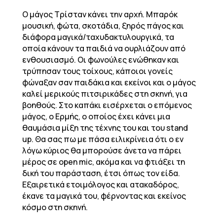
Ο μάγος Τρίσταν κάνει την αρχή. Μπαρόκ
μουσική, φώτα, σκοτάδια, ξηρός πάγος και
διάφορα μαγικά/ταχυδακτυλουργικά, τα
οποία κάνουν τα παιδιά να ουρλιάζουν από
ενθουσιασμό. Οι φωνούλες ενώθηκαν και
τρύπησαν τους τοίχους, κάποιοι γονείς
φώναξαν σαν παιδάκια και εκείνοι και ο μάγος
καλεί μερικούς πιτσιρικάδες στη σκηνή, για
βοηθούς. Στο καπάκι εισέρχεται ο επόμενος
μάγος, ο Ερμής, ο οποίος έχει κάνει μια
θαυμάσια μίξη της τέχνης του και του stand
up. Θα σας πω με πάσα ειλικρίνεια ότι ο εν
λόγω κύριος θα μπορούσε άνετα να πάρει
μέρος σε open mic, ακόμα και να φτιάξει τη
δική του παράσταση, έτσι όπως τον είδα.
Εξαιρετικά ετοιμόλογος και ατακαδόρος,
έκανε τα μαγικά του, φέρνοντας και εκείνος
κόσμο στη σκηνή.