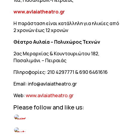
182, Πασαλιμάνι-Πειραιάς
www.avlaiatheatro.gr
Η παράσταση είναι κατάλληλη για ηλικίες από
2 χρονών έως 12 χρονών
Θέατρο Αυλαία – Πολυχώρος Τεχνών
2ας Μεραρχίας & Κουντουριώτου 182,
Πασαλιμάνι – Πειραιάς
Πληροφορίες: 210 4297771 & 690 6461616
Email: info@avlaiatheatro.gr
Web:
www.avlaiatheatro.gr
Please follow and like us: