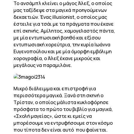
Το ανσάμπλ κλείνει ο μάγος Άλεξ, ο οποίος
μας ταξίδεψε στα μαγικά προηγούμενων
δεκαετιών. Ένας illusionist, ο οποίος μας
έστειλε για τσάι με τα πράγματα που έκανε
επί σκηνής. Αμίλητος, χαμογελαστός πάντα,
με μία εντυπωσιακή βοηθό και εξίσου
εντυπωσιακή χορεύτρια, την κυρία Ιωάννα
Ευγενοπούλου και με μία όμορφη εμβόλιμη
χορογραφία, ο Άλεξ έκανε μικρούς και
μεγάλους να παραμιλάνε.
Μικρό διάλειμμα και επιστροφή για
περισσότερα μαγικά. Ξανά στη σκηνή ο
Τρίσταν, ο οποίος μάλιστα κυκλοφόρησε
πρόσφατα το πρώτο του βιβλίο για μαγικά,
«Σχολή μαγείας», ώστε κι εμείς να
μπορέσουμε να εντρυφήσουμε στον κόσμο
που τίποτα δεν είναι αυτό που φαίνεται.