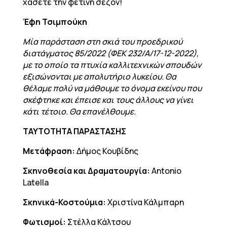
χάσετε την φετινή σεζόν!
Έφη Τσιμπούκη
Μία παράσταση στη σκιά του προεδρικού
διατάγματος 85/2022 (ΦΕΚ 232/Α/17-12-2022),
με το οποίο τα πτυχία καλλιτεχνικών σπουδών
εξισώνονται με απολυτήριο λυκείου. Θα
θέλαμε πολύ να μάθουμε το όνομα εκείνου που
σκέφτηκε και έπεισε και τους άλλους να γίνει
κάτι τέτοιο. Θα επανέλθουμε.
ΤΑΥΤΟΤΗΤΑ ΠΑΡΑΣΤΑΣΗΣ
Μετάφραση:
Δήμος Κουβίδης
Σκηνοθεσία και Δραματουργία:
Antonio
Latella
Σκηνικά-Κοστούμια:
Χριστίνα Κάλμπαρη
Φωτισμοί:
Στέλλα Κάλτσου