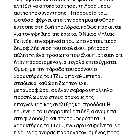
ελπίζει να αποκαταστήσει τη Λόρα μέσω
αυτής της συνάντησης. Η παρουσία του,
ωστόσο, φέρνει από την αρχή μια αίσθηση
έντασης στη ζωή της Λόρας, καθώς πρόκειται
για τον εφηβικό της έρωτα. Ο Νίκος Μήλιας
ξεκινάει την ερμηνεία του ως ο γοητευτικός,
δημοφιλής νέος του σχολείου… ρήτορας,
αθλητής, ένα πρόσωπο που όλοι πίστευαν ότι
ήταν προορισμένο για μεγάλα επιτεύγματα.
Όμως, με την πάροδο του χρόνου, ο
χαρακτήρας του Τζιμ αποκαλύπτεται
σταδιακά, καθώς η ζωή τον έχει
μεταμορφώσει σε έναν σοβαρό υπάλληλο,
προσηλωμένο στους στόχους της
επαγγελματικής ανέλιξης και προόδου. Η
ερμηνεία του ισορροπεί επιδέξια ανάμεσα
στη φιλοδοξία και την τρυφερότητα. Ο
χαρακτήρας του Τζιμ, ενώ αρχικά φαίνεται να
είναι ένας άνδρας προσανατολισμένος προς