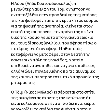
Η Λόρα (Λήδα Κουτσοδασκάλου), η
μεγαλύτερη αδελφή του Τομ, ανήμπορη να
ανταπεξέλθει στην προσδοκίες της μητέρας
της και φοβισμένη από την κριτική του κόσμου
για τη φυσική της αναπηρία, κλείνεται στον
εαυτό της και περνάει τον χρόνο της σε ένα
δικό της κόσμο, γεμάτο από γυάλινα ζωάκια
και τους δίσκους βινυλίου, που άφησε πίσω ο
πατέρας της όταν έφυγε. Η ηθοποιός
καταφέρνει να μεταφέρει στον θεατή την
εσωτερική πάλη της ηρωίδας, η οποία
επιθυμεί να αγαπηθεί και να γίνει αποδεκτή,
αλλά νιώθει παγιδευμένη από τις αδυναμίες
της και την υπερπροστατευτική παρουσία της
μητέρας της.
Ο Τζιμ (Νίκος Μήλιας) εισέρχεται στο σπίτι
της οικογένειας έχοντας την εντύπωση ότι
είναι καλεσμένος σε ένα απλό δείπνο, χωρίς
να γνωρίζει τα σχέδια της Αμάντα, η οποία