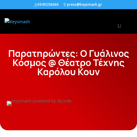
6949256666
press@keysmash.gr
Παρατηρώντες: Ο Γυάλινος
Κόσμος @ Θέατρο Τέχνης
Καρόλου Κουν