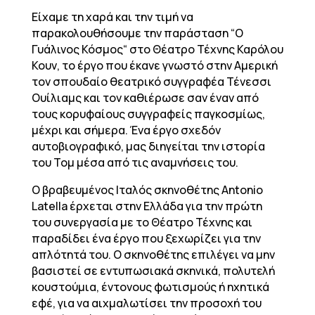
Είχαμε τη χαρά και την τιμή να
παρακολουθήσουμε την παράσταση “Ο
Γυάλινος Κόσμος“ στο Θέατρο Τέχνης Καρόλου
Κουν, το έργο που έκανε γνωστό στην Αμερική
τον σπουδαίο θεατρικό συγγραφέα Τένεσσι
Ουίλιαμς και τον καθιέρωσε σαν έναν από
τους κορυφαίους συγγραφείς παγκοσμίως,
μέχρι και σήμερα. Ένα έργο σχεδόν
αυτοβιογραφικό, μας διηγείται την ιστορία
του Τομ μέσα από τις αναμνήσεις του.
Ο βραβευμένος Ιταλός σκηνοθέτης Antonio
Latella έρχεται στην Ελλάδα για την πρώτη
του συνεργασία με το Θέατρο Τέχνης και
παραδίδει ένα έργο που ξεχωρίζει για την
απλότητά του. Ο σκηνοθέτης επιλέγει να μην
βασιστεί σε εντυπωσιακά σκηνικά, πολυτελή
κουστούμια, έντονους φωτισμούς ή ηχητικά
εφέ, για να αιχμαλωτίσει την προσοχή του