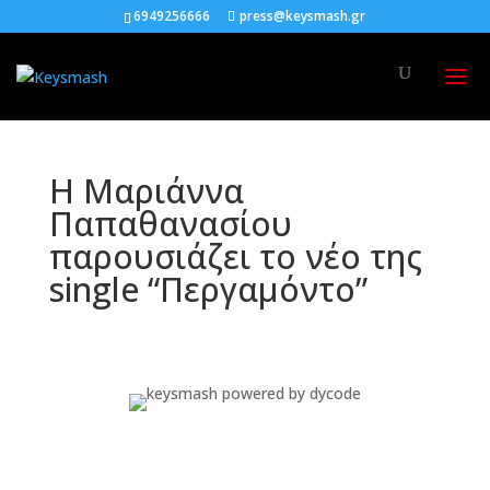
6949256666
press@keysmash.gr
H Μαριάννα
Παπαθανασίου
παρουσιάζει το νέο της
single “Περγαμόντο”