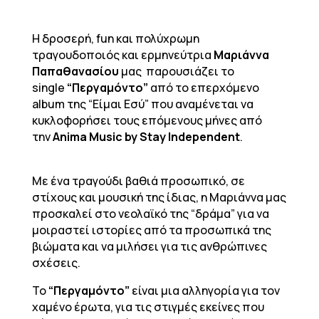
Η δροσερή, fun και πολύχρωμη
τραγουδοποιός και ερμηνεύτρια
Μαριάννα
Παπαθανασίου
μας παρουσιάζει το
single
“Περγαμόντο”
από το επερχόμενο
album της “Είμαι Εσύ” που αναμένεται να
κυκλοφορήσει τους επόμενους μήνες από
την
Anima Music by Stay Independent
.
Με ένα τραγούδι βαθιά προσωπικό, σε
στίχους και μουσική της ίδιας, η Μαριάννα μας
προσκαλεί στο νεολαϊκό της “δράμα” για να
μοιραστεί ιστορίες από τα προσωπικά της
βιώματα και να μιλήσει για τις ανθρώπινες
σχέσεις.
Το
“Περγαμόντο”
είναι μια αλληγορία για τον
χαμένο έρωτα, για τις στιγμές εκείνες που