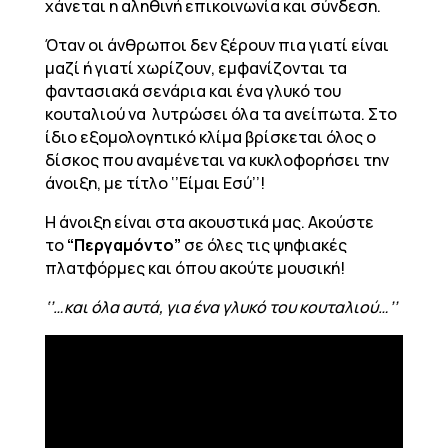
χάνεται η αληθινή επικοινωνία και σύνδεση.
Όταν οι άνθρωποι δεν ξέρουν πια γιατί είναι
μαζί ή γιατί χωρίζουν, εμφανίζονται τα
φαντασιακά σενάρια και ένα γλυκό του
κουταλιού να λυτρώσει όλα τα ανείπωτα. Στο
ίδιο εξομολογητικό κλίμα βρίσκεται όλος ο
δίσκος που αναμένεται να κυκλοφορήσει την
άνοιξη, με τίτλο ‘’Είμαι Εσύ’’!
Η άνοιξη είναι στα ακουστικά μας. Ακούστε
το
“Περγαμόντο”
σε όλες τις ψηφιακές
πλατφόρμες και όπου ακούτε μουσική!
‘’…και όλα αυτά, για ένα γλυκό του κουταλιού…’’