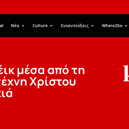
al
Νέα
Culture
Συνεντεύξεις
Where2Go
έικ μέσα από τη
τέχνη Χρίστου
κιά