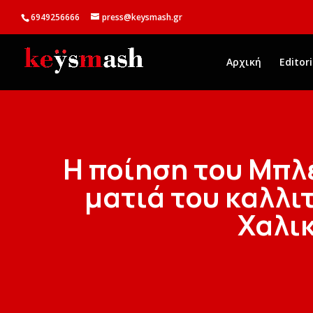
6949256666
press@keysmash.gr
Αρχική
Editori
Η ποίηση του Μπλ
ματιά του καλλι
Χαλι