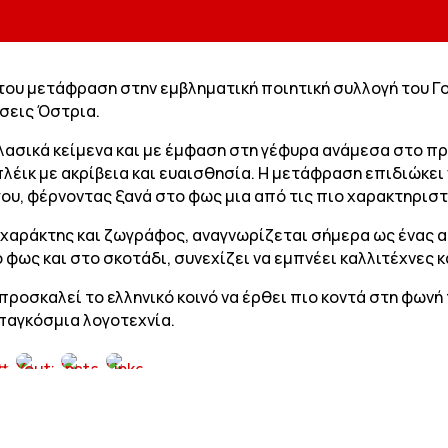
του μετάφραση στην εμβληματική ποιητική συλλογή του Γο
σεις Όστρια.
λασικά κείμενα και με έμφαση στη γέφυρα ανάμεσα στο π
λέικ με ακρίβεια και ευαισθησία. Η μετάφραση επιδιώκει 
γου, φέρνοντας ξανά στο φως μια από τις πιο χαρακτηρισ
ς, χαράκτης και ζωγράφος, αναγνωρίζεται σήμερα ως ένας 
φως και στο σκοτάδι, συνεχίζει να εμπνέει καλλιτέχνες κ
προσκαλεί το ελληνικό κοινό να έρθει πιο κοντά στη φωνή 
 παγκόσμια λογοτεχνία.