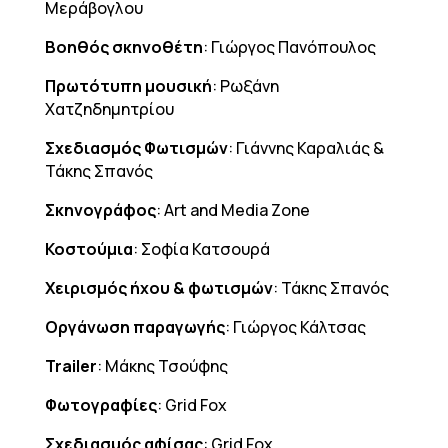
Μεράβογλου
Βοηθός σκηνοθέτη
: Γιώργος Πανόπουλος
Πρωτότυπη
μ
ουσική
: Ρωξάνη
Χατζηδημητρίου
Σχεδιασμός Φωτισμών
: Γιάννης Καραλιάς &
Τάκης Σπανός
Σκηνογράφος
: Art and Media Zone
Κοστούμια
: Σοφία Κατσουρά
Χειρισμός ήχου & φωτισμών
: Τάκης Σπανός
Οργάνωση παραγωγής
: Γιώργος Κάλτσας
Trailer
: Μάκης Τσούφης
Φωτογραφίες
: Grid Fox
Σχεδιασμός αφίσας
: Grid Fox