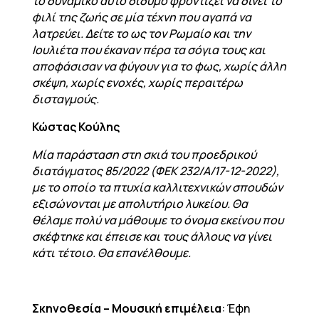
το δυναμικό αυτό δίδυμο φροντίζει να δίνει το
φιλί της ζωής σε μία τέχνη που αγαπά να
λατρεύει. Δείτε το ως τον Ρωμαίο και την
Ιουλιέτα που έκαναν πέρα τα σόγια τους και
αποφάσισαν να φύγουν για το φως, χωρίς άλλη
σκέψη, χωρίς ενοχές, χωρίς περαιτέρω
δισταγμούς.
Κώστας Κούλης
Μία παράσταση στη σκιά του προεδρικού
διατάγματος 85/2022 (ΦΕΚ 232/Α/17-12-2022),
με το οποίο τα πτυχία καλλιτεχνικών σπουδών
εξισώνονται με απολυτήριο λυκείου. Θα
θέλαμε πολύ να μάθουμε το όνομα εκείνου που
σκέφτηκε και έπεισε και τους άλλους να γίνει
κάτι τέτοιο. Θα επανέλθουμε.
Σκηνοθεσία – Μουσική επιμέλεια
: Έφη