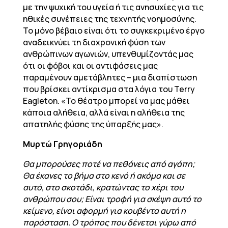
με την ψυχική του υγεία ή τις ανησυχίες για τις
ηθικές συνέπειες της τεχνητής νοημοσύνης.
Το μόνο βέβαιο είναι ότι το συγκεκριμένο έργο
αναδεικνύει τη διαχρονική φύση των
ανθρώπινων αγωνιών, υπενθυμίζοντάς μας
ότι οι φόβοι και οι αντιφάσεις μας
παραμένουν αμετάβλητες – μια διαπίστωση
που βρίσκει αντίκρισμα στα λόγια του Terry
Eagleton. «Το θέατρο μπορεί να μας μάθει
κάποια αλήθεια, αλλά είναι η αλήθεια της
απατηλής φύσης της ύπαρξής μας».
Μυρτώ Γρηγοριάδη
Θα μπορούσες ποτέ να πεθάνεις από αγάπη;
Θα έκανες το βήμα στο κενό ή ακόμα και σε
αυτό, στο σκοτάδι, κρατώντας το χέρι του
ανθρώπου σου; Είναι τροφή για σκέψη αυτό το
κείμενο, είναι αφορμή για κουβέντα αυτή η
παράσταση. Ο τρόπος που δένεται γύρω από