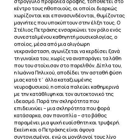
στρογγυλό προβολέα οροφής, τοποθετεί στο
κέντρο τους ηθοποιούς, οι οποίοι διαρκώς
χωρίζονται και επανασυνδέονται, θυμίζοντας
μαγνήτες που υποκύπτουν στην έλξη τους. O
Στέλιος Πετράκης ενσαρκώνει τον ρόλο ενός
συνεσταλμένου καθηγητή μουσικολογίας, ο
οποίος, μέσα από μια ολιγόωρη
νεκρανάσταση, αγωνίζεται να κερδίσει ξανά
τη γυναίκα του, χωρίς να αναπαράγει τα λάθη
που του στοίχισαν στο παρελθόν. Δίπλα του,
η Ιωάννα Πηλιχού, αποδίδει την ασταθή φύση
μιας κατά τ΄ άλλα καταξιωμένης
νευροφυσικού, η οποία παλεύει καθημερινά
με την κατάθλιψη και τον αυτοκτονικό της
ιδεασμό. Παρά την σκληρότητα που
επιδεικνύει – μια σκληρότητα που φορά
κατάσαρκα, σαν πανοπλία – στο βάθος
παραμένει μια ψυχή ευαίσθητη και τρυφερή.
Εκείνη και ο Πετράκης είναι άψογα
συντονισμένοι, ενώ οι μονόλογοί τους λίγο