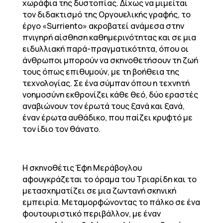
χωράφια της δυστοπίας. Δίχως να μιμείται
τον διδακτισμό της Οργουελικής γραφής, το
έργο «Surriento» ακροβατεί ανάμεσα στην
πνιγηρή αίσθηση καθημερινότητας και σε μια
ειδυλλιακή παρά-πραγματικότητα, όπου οι
άνθρωποι μπορούν να σκηνοθετήσουν τη ζωή
τους όπως επιθυμούν, με τη βοήθεια της
τεχνολογίας. Σε ένα σύμπαν όπου η τεχνητή
νοημοσύνη εκθρονίζει κάθε θεό, δύο εραστές
αναβιώνουν τον έρωτά τους ξανά και ξανά,
έναν έρωτα αυθάδικο, που παίζει κρυφτό με
τον ίδιο τον θάνατο.
Η σκηνοθέτις Έφη Μεράβογλου
αφουγκράζεται το όραμα του Τριαρίδη και το
μετασχηματίζει σε μια ζωντανή σκηνική
εμπειρία. Μεταμορφώνοντας το πάλκο σε ένα
φουτουριστικό περιβάλλον, με έναν