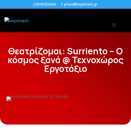
6949256666
press@keysmash.gr
Θεατρίζομαι: Surriento – Ο
κόσμος ξανά @ Τεχνοχώρος
Εργοτάξιο