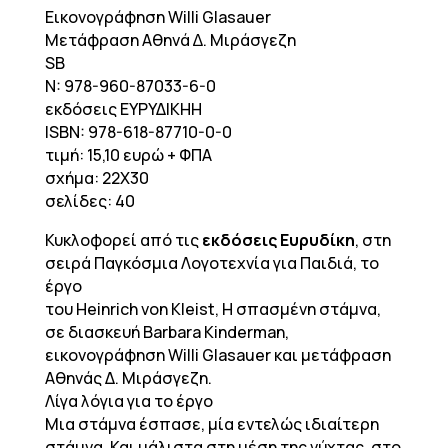
Εικονογράφηση Willi Glasauer
Μετάφραση Αθηνά ∆. Μιράσγεζη
SB
N: 978-960-87033-6-0
εκδόσεις ΕΥΡΥΔΙΚΗΗ
ISBN: 978-618-87710-0-0
τιμή: 15,10 ευρώ + ΦΠΑ
σχήμα: 22X30
σελίδες: 40
Κυκλοφορεί από τις
εκδόσεις Ευρυδίκη
, στη
σειρά Παγκόσμια Λογοτεχνία για Παιδιά, το
έργο
του Heinrich von Kleist, Η σπασμένη στάμνα,
σε διασκευή Barbara Kinderman,
εικονογράφηση Willi Glasauer και μετάφραση
Αθηνάς Δ. Μιράσγεζη.
Λίγα λόγια για το έργο
Μια στάμνα έσπασε, μία εντελώς ιδιαίτερη
στάμνα. Και μάλιστα στη μέση της νύχτας, στο