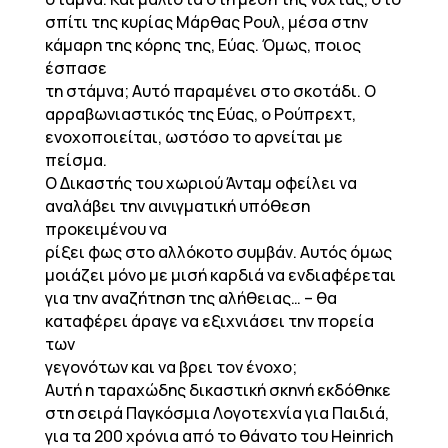
σπίτι της κυρίας Μάρθας Ρουλ, μέσα στην
κάμαρη της κόρης της, Εύας. Όμως, ποιος
έσπασε
τη στάμνα; Αυτό παραμένει στο σκοτάδι. Ο
αρραβωνιαστικός της Εύας, ο Ρούπρεχτ,
ενοχοποιείται, ωστόσο το αρνείται με
πείσμα.
Ο Δικαστής του χωριού Άνταμ οφείλει να
αναλάβει την αινιγματική υπόθεση
προκειμένου να
ρίξει φως στο αλλόκοτο συμβάν. Αυτός όμως
μοιάζει μόνο με μισή καρδιά να ενδιαφέρεται
για την αναζήτηση της αλήθειας… – θα
καταφέρει άραγε να εξιχνιάσει την πορεία
των
γεγονότων και να βρει τον ένοχο;
Αυτή η ταραχώδης δικαστική σκηνή εκδόθηκε
στη σειρά Παγκόσμια Λογοτεχνία για Παιδιά,
για τα 200 χρόνια από το θάνατο του Heinrich