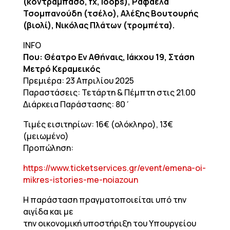
(κοντραμπάσο, fx, loops), Ραφαέλα
Τσομπανούδη (τσέλο), Αλέξης Βουτουρής
(βιολί), Νικόλας Πλάτων (τρομπέτα).
INFO
Που: Θέατρο Εν Αθήναις, Ιάκχου 19, Στάση
Μετρό Κεραμεικός
Πρεμιέρα: 23 Απριλίου 2025
Παραστάσεις: Τετάρτη & Πέμπτη στις 21.00
Διάρκεια Παράστασης: 80΄
Τιμές εισιτηρίων: 16€ (ολόκληρο), 13€
(μειωμένο)
Προπώληση:
https://www.ticketservices.gr/event/emena-oi-
mikres-istories-me-noiazoun
Η παράσταση πραγματοποιείται υπό την
αιγίδα και με
την οικονομική υποστήριξη του Υπουργείου