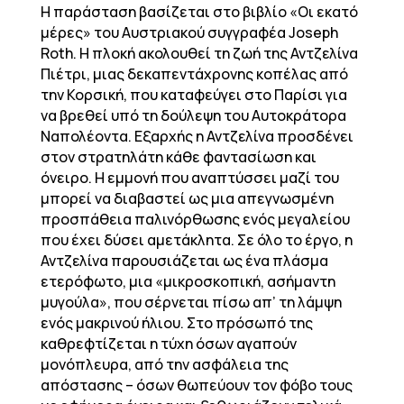
Η παράσταση βασίζεται στο βιβλίο «Οι εκατό
μέρες» του Αυστριακού συγγραφέα Joseph
Roth. Η πλοκή ακολουθεί τη ζωή της Αντζελίνα
Πιέτρι, μιας δεκαπεντάχρονης κοπέλας από
την Κορσική, που καταφεύγει στο Παρίσι για
να βρεθεί υπό τη δούλεψη του Αυτοκράτορα
Ναπολέοντα. Εξαρχής η Αντζελίνα προσδένει
στον στρατηλάτη κάθε φαντασίωση και
όνειρο. Η εμμονή που αναπτύσσει μαζί του
μπορεί να διαβαστεί ως μια απεγνωσμένη
προσπάθεια παλινόρθωσης ενός μεγαλείου
που έχει δύσει αμετάκλητα. Σε όλο το έργο, η
Αντζελίνα παρουσιάζεται ως ένα πλάσμα
ετερόφωτο, μια «μικροσκοπική, ασήμαντη
μυγούλα», που σέρνεται πίσω απ’ τη λάμψη
ενός μακρινού ήλιου. Στο πρόσωπό της
καθρεφτίζεται η τύχη όσων αγαπούν
μονόπλευρα, από την ασφάλεια της
απόστασης – όσων θωπεύουν τον φόβο τους