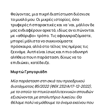
Φεύγοντας, μια πικρή διαπίστωση διέσχισε
το μυαλό μου. Οι μικρές ιστορίες, όσο
τρυφερές ή σπαρακτικές και να ‘ναι, μάλλον δε
μας ενδιαφέρουν αρκετά, ιδίως αν ειπώνονται
με «αθόρυβο» τρόπο. Τις αφουγκραζόμαστε,
μπορεί μάλιστα να συγκινούμαστε
πρόσκαιρα, αλλά στο τέλος της ημέρας τις
ξεχνάμε. Αυτή είναι ίσως και η πιο οδυνηρή
αλήθεια που η παράσταση, δίχως να το
επιδιώκει, κατέδειξε.
Μυρτώ Γρηγοριάδη
Μία παράσταση στη σκιά του προεδρικού
διατάγματος 85/2022 (ΦΕΚ 232/Α/17-12-2022),
με το οποίο τα πτυχία καλλιτεχνικών σπουδών
εξισώνονται με απολυτήριο λυκείου. Θα
θέλαμε πολύ να μάθουμε το όνομα εκείνου που