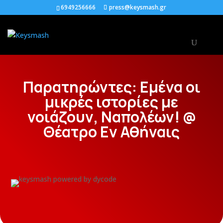
6949256666
press@keysmash.gr
Παρατηρώντες: Εμένα οι
μικρές ιστορίες με
νοιάζουν, Ναπολέων! @
Θέατρο Εν Αθήναις