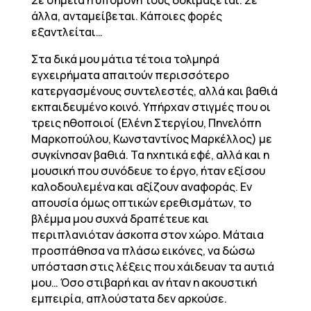
Σε σημεία η υπομονή τους δοκιμάζεται. Σε
άλλα, ανταμείβεται. Κάποιες φορές
εξαντλείται…
Στα δικά μου μάτια τέτοια τολμηρά
εγχειρήματα απαιτούν περισσότερο
κατεργασμένους συντελεστές, αλλά και βαθιά
εκπαιδευμένο κοινό. Υπήρχαν στιγμές που οι
τρεις ηθοποιοί (Ελένη Στεργίου, Πηνελόπη
Μαρκοπούλου, Κωνσταντίνος Μαρκέλλος) με
συγκίνησαν βαθιά. Τα ηχητικά εφέ, αλλά και η
μουσική που συνόδευε το έργο, ήταν εξίσου
καλοδουλεμένα και αξίζουν αναφοράς. Εν
απουσία όμως οπτικών ερεθισμάτων, το
βλέμμα μου συχνά δραπέτευε και
περιπλανιόταν άσκοπα στον χώρο. Μάταια
προσπάθησα να πλάσω εικόνες, να δώσω
υπόσταση στις λέξεις που χάιδευαν τα αυτιά
μου… Όσο στιβαρή και αν ήταν η ακουστική
εμπειρία, απλούστατα δεν αρκούσε.