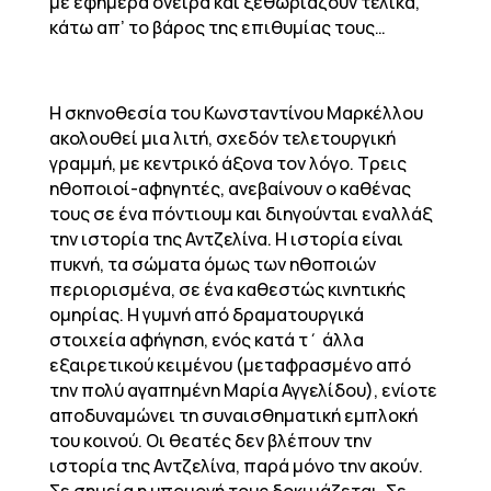
με εφήμερα όνειρα και ξεθωριάζουν τελικά,
κάτω απ’ το βάρος της επιθυμίας τους…
Η σκηνοθεσία του Κωνσταντίνου Μαρκέλλου
ακολουθεί μια λιτή, σχεδόν τελετουργική
γραμμή, με κεντρικό άξονα τον λόγο. Τρεις
ηθοποιοί-αφηγητές, ανεβαίνουν ο καθένας
τους σε ένα πόντιουμ και διηγούνται εναλλάξ
την ιστορία της Αντζελίνα. Η ιστορία είναι
πυκνή, τα σώματα όμως των ηθοποιών
περιορισμένα, σε ένα καθεστώς κινητικής
ομηρίας. Η γυμνή από δραματουργικά
στοιχεία αφήγηση, ενός κατά τ΄ άλλα
εξαιρετικού κειμένου (μεταφρασμένο από
την πολύ αγαπημένη Μαρία Αγγελίδου), ενίοτε
αποδυναμώνει τη συναισθηματική εμπλοκή
του κοινού. Οι θεατές δεν βλέπουν την
ιστορία της Αντζελίνα, παρά μόνο την ακούν.