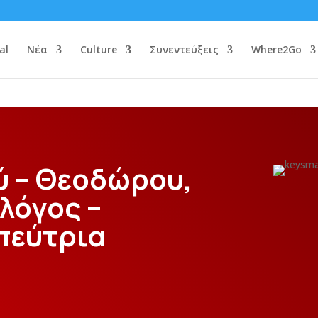
al
Νέα
Culture
Συνεντεύξεις
Where2Go
ύ – Θεοδώρου,
λόγος –
πεύτρια