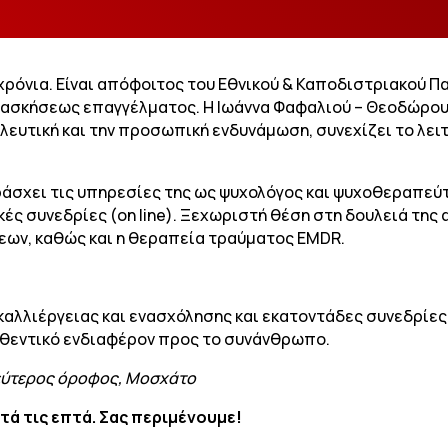
 χρόνια. Είναι απόφοιτος του Εθνικού & Καποδιστριακού
ια ασκήσεως επαγγέλματος. Η Ιωάννα Φαφαλιού – Θεοδώρο
ευτική και την προσωπική ενδυνάμωση, συνεχίζει το λειτ
σχει τις υπηρεσίες της ως ψυχολόγος και ψυχοθεραπεύτρ
ές συνεδρίες (on line). Ξεχωριστή θέση στη δουλειά τη
ων, καθώς και η θεραπεία τραύματος EMDR.
καλλιέργειας και ενασχόλησης και εκατοντάδες συνεδρίες
θεντικό ενδιαφέρον προς το συνάνθρωπο.
δεύτερος όροφος, Μοσχάτο
ετά τις επτά. Σας περιμένουμε!