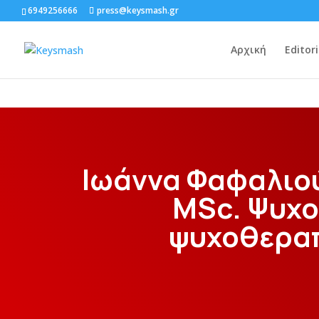
6949256666
press@keysmash.gr
Αρχική
Editori
Ιωάννα Φαφαλιο
MSc. Ψυχο
ψυχοθερα