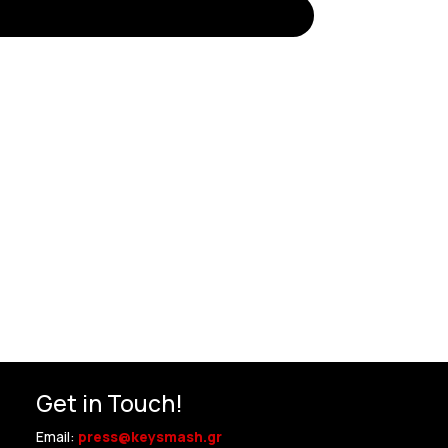
Get in Touch!
Email:
press@keysmash.gr