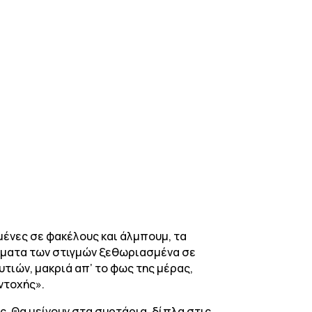
μένες σε φακέλους και άλμπουμ, τα
μματα των στιγμών ξεθωριασμένα σε
τιών, μακριά απ’ το φως της μέρας,
ντοχής».
. Θα μείνουν στα συρτάρια, δίπλα στις