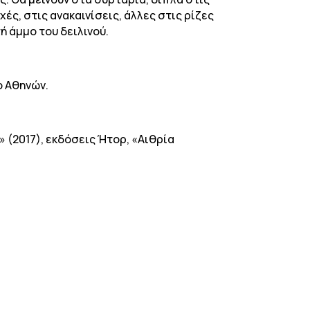
ές, στις ανακαινίσεις, άλλες στις ρίζες
ή άμμο του δειλινού.
ο Αθηνών.
 (2017), εκδόσεις Ήτορ, «Aιθρία