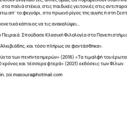
στα παλιά στέκια, στις παιδικές γειτονιές στις αντιπαροχ
τω απ’ το φεγγάρι, στο πρωινό ρίγος της αυγής ή στη ζεστ
μονετικά κάποιος να τις ανακαλύψει…
ν Πειραιά. Σπούδασε Κλασική Φιλολογία στο Πανεπιστήμι
 «Αλκιβιάδης, και τόσο πλήρως σε φαντάσθηκα».
ύχτα των πενήντα ημερών» (2016) «Τα τιμαλφή του έρωτα»
Ο χρόνος και τέσσερα φτερά» (2021) εκδόσεις των Φίλων.
δη, zoi.masoura@hotmail.com