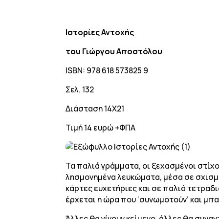
Ιστορίες Αντοχής
του Γιώργου Αποστόλου
ISBN: 978 618 573825 9
Σελ. 132
Διάσταση 14Χ21
Τιμή 14 ευρώ +ΦΠΑ
Τα παλιά γράμματα, οι ξεχασμένοι στίχο
λησμονημένα λευκώματα, μέσα σε σχισμ
κάρτες ευχετήριες και σε παλιά τετράδι
έρχεται η ώρα που ‘συνωμοτούν’ και μπα
Άλλες θα γίνουν κείμενο, άλλες θα συν