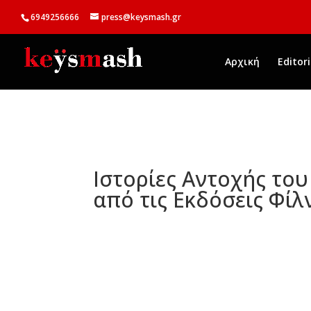
6949256666
press@keysmash.gr
Αρχική
Editori
Ιστορίες Αντοχής το
από τις Εκδόσεις Φίλ