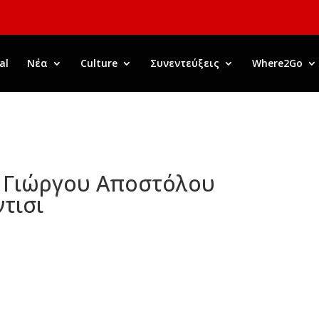
al
Νέα
Culture
Συνεντεύξεις
Where2Go
υ Γιώργου Αποστόλου
ντισι