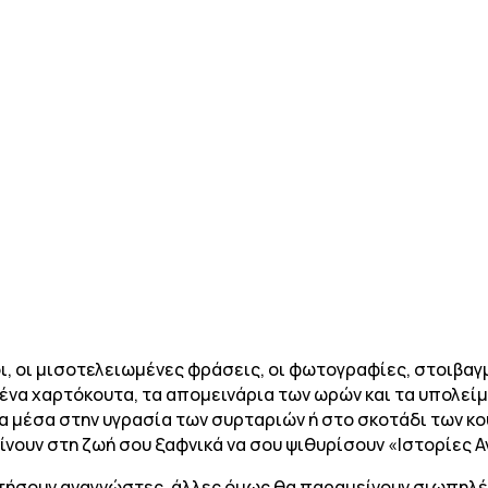
ι, οι μισοτελειωμένες φράσεις, οι φωτογραφίες, στοιβαγ
ένα χαρτόκουτα, τα απομεινάρια των ωρών και τα υπολεί
α μέσα στην υγρασία των συρταριών ή στο σκοτάδι των κου
ίνουν στη ζωή σου ξαφνικά να σου ψιθυρίσουν «Ιστορίες Α
αντήσουν αναγνώστες, άλλες όμως θα παραμείνουν σιωπηλές