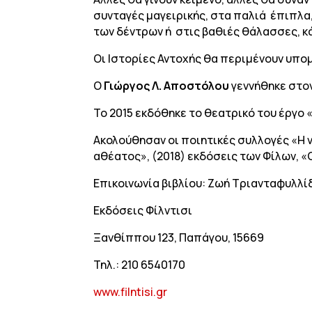
συνταγές μαγειρικής, στα παλιά έπιπλα, 
των δέντρων ή στις βαθιές θάλασσες, κά
Οι Ιστορίες Αντοχής θα περιμένουν υπο
Ο
Γιώργος Λ. Αποστόλου
γεννήθηκε στο
Το 2015 εκδόθηκε το θεατρικό του έργο
Ακολούθησαν οι ποιητικές συλλογές «Η ν
αθέατος», (2018) εκδόσεις των Φίλων, «
Επικοινωνία βιβλίου: Ζωή Τριανταφυλλί
Εκδόσεις Φίλντισι
Ξανθίππου 123, Παπάγου, 15669
Τηλ.: 210 6540170
www.filntisi.gr