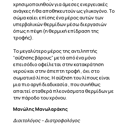
χρησιμοποιηθούν για άμεσες ενεργειακές
ανάγκες ή θα αποθηκευτούν ως γλυκογόνο. Το
σώμα καίει επίσης ένα μέρος αυτών των
υπερβολικών θερμίδων μέσω διεργασιών
όπως η πέψη (η θερμική επίδραση της
τροφής).
Το μεγαλύτερο μέρος της αντιληπτής
“αύξησης βάρους” μετά από ένα μόνο
επεισόδιο οφείλεται στην κατακράτηση
νερού και στην άπεπτη τροφή , όχι στο
σωματικό λίπος. Η αύξηση του λίπους είναι
μια πιο αργή διαδικασία , που συνήθως
απαιτεί σταθερά πλεονάσματα θερμίδων με
την πάροδο του χρόνου.
Μανώλης Μανωλαράκης
Διαιτολόγος – Διατροφολόγος