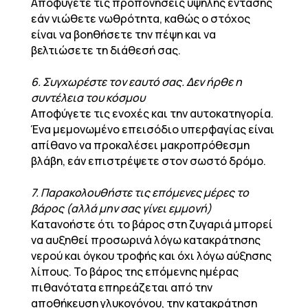
Αποφύγετε τις προπονήσεις υψηλής έντασης
εάν νιώθετε νωθρότητα, καθώς ο στόχος
είναι να βοηθήσετε την πέψη και να
βελτιώσετε τη διάθεσή σας.
6. Συγχωρέστε τον εαυτό σας. Δεν ήρθε η
συντέλεια του κόσμου
Αποφύγετε τις ενοχές και την αυτοκατηγορία.
Ένα μεμονωμένο επεισόδιο υπερφαγίας είναι
απίθανο να προκαλέσει μακροπρόθεσμη
βλάβη, εάν επιστρέψετε στον σωστό δρόμο.
7. Παρακολουθήστε τις επόμενες μέρες το
βάρος (αλλά μην σας γίνει εμμονή)
Κατανοήστε ότι το βάρος στη ζυγαριά μπορεί
να αυξηθεί προσωρινά λόγω κατακράτησης
νερού και όγκου τροφής και όχι λόγω αύξησης
λίπους. Το βάρος της επόμενης ημέρας
πιθανότατα επηρεάζεται από την
αποθήκευση γλυκογόνου, την κατακράτηση