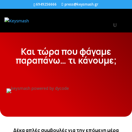
6949256666
press@keysmash.gr
Και τώρα που φάγαμε
παραπάνω… τι κάνουμε;
Δέκα απλές συμβουλές για την επόμενη μέρα