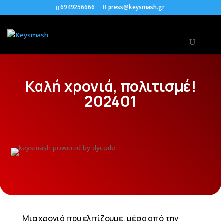
6949256666
press@keysmash.gr
Καλή χρονιά, πολιτισμέ!
202401
Μια χρονιά που ελπίζουμε, μέσα από την