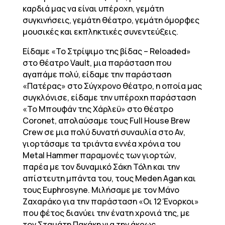
καρδιά μας να είναι υπέροχη, γεμάτη
συγκινήσεις, γεμάτη θέατρο, γεμάτη όμορφες
μουσικές και εκπληκτικές συνεντεύξεις.
Είδαμε «Το Στρίψιμο της βίδας – Reloaded»
στο θέατρο Vault, μια παράσταση που
αγαπάμε πολύ, είδαμε την παράσταση
«Πατέρας» στο Σύγχρονο θέατρο, η οποία μας
συγκλόνισε, είδαμε την υπέροχη παράσταση
«Το Μπουφάν της Χάρλεϋ» στο θέατρο
Coronet, απολαύσαμε τους Full House Brew
Crew σε μια πολύ δυνατή συναυλία στο Αν,
γιορτάσαμε τα τριάντα εννέα χρόνια του
Metal Ηammer παραμονές των γιορτών,
παρέα με τον δυναμικό Σάκη Τόλη και την
απίστευτη μπάντα του, τους Meden Agan και
τους Euphrosyne. Μιλήσαμε με τον Μάνο
Ζαχαράκο για την παράσταση «Οι 12 Ένορκοι»
που φέτος διανύει την ένατη χρονιά της, με
τον Σταμάτη Πακάκη για την άκρως