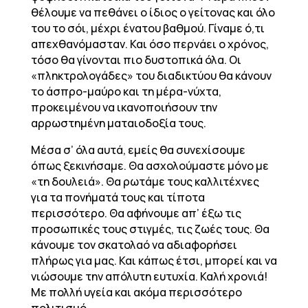
θέλουμε να πεθάνει ο ίδιος ο γείτονας και όλο
του το σόι, μέχρι ένατου βαθμού. Γίναμε ό,τι
απεχθανόμασταν. Και όσο περνάει ο χρόνος,
τόσο θα γίνονται πιο δυστοπικά όλα. Οι
«πληκτρολογάδες» του διαδικτύου θα κάνουν
το άσπρο-μαύρο και τη μέρα-νύχτα,
προκειμένου να ικανοποιήσουν την
αρρωστημένη ματαιοδοξία τους.
Μέσα σ’ όλα αυτά, εμείς θα συνεχίσουμε
όπως ξεκινήσαμε. Θα ασχολούμαστε μόνο με
«τη δουλειά». Θα ρωτάμε τους καλλιτέχνες
για τα πονήματά τους και τίποτα
περισσότερο. Θα αφήνουμε απ’ έξω τις
προσωπικές τους στιγμές, τις ζωές τους. Θα
κάνουμε τον σκατολαό να αδιαφορήσει
πλήρως για μας. Και κάπως έτσι, μπορεί και να
νιώσουμε την απόλυτη ευτυχία. Καλή χρονιά!
Με πολλή υγεία και ακόμα περισσότερο