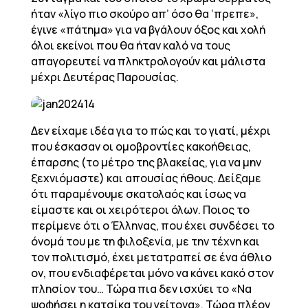
ήταν «λίγο πιο σκούρο απ’ όσο θα ‘πρεπε»,
έγινε «πάτημα» για να βγάλουν όξος και χολή
όλοι εκείνοι που θα ήταν καλό να τους
απαγορευτεί να πληκτρολογούν και μάλιστα
μέχρι Δευτέρας Παρουσίας.
Δεν είχαμε ιδέα για το πώς και το γιατί, μέχρι
που έσκασαν οι ομοβροντίες κακοήθειας,
έπαρσης (το μέτρο της βλακείας, για να μην
ξεχνιόμαστε) και απουσίας ήθους. Δείξαμε
ότι παραμένουμε σκατολαός και ίσως να
είμαστε και οι χειρότεροι όλων. Ποιος το
περίμενε ότι ο Έλληνας, που έχει συνδέσει το
όνομά του με τη φιλοξενία, με την τέχνη και
τον πολιτισμό, έχει μετατραπεί σε ένα άθλιο
ον, που ενδιαφέρεται μόνο να κάνει κακό στον
πλησίον του… Τώρα πια δεν ισχύει το «Να
ψοφήσει η κατσίκα του γείτονα». Τώρα πλέον