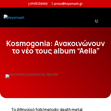
6949256666
press@keysmash.gr
Kosmogonia: Ανακοινώνουν
το νέο τους album “Aella”
Το Αθηναϊκό folk/melodic death metal