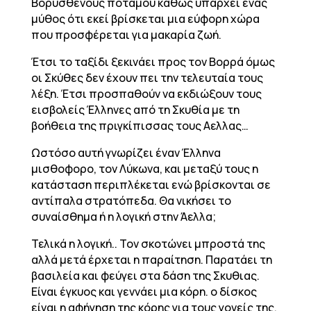
Βορυσθενους ποταμού καθώς υπάρχει ένας
μύθος ότι εκεί βρίσκεται μια εύφορη χώρα
που προσφέρεται για μακαρία ζωή.
Έτσι το ταξίδι ξεκινάει προς τον Βορρά όμως
οι Σκύθες δεν έχουν πει την τελευταία τους
λέξη. Έτσι προσπαθούν να εκδιώξουν τους
εισβολείς Έλληνες από τη Σκυθία με τη
βοήθεια της πριγκίπισσας τους Αελλας…
Ωστόσο αυτή γνωρίζει έναν Έλληνα
μισθοφορο, τον Λύκωνα, και μεταξύ τους η
κατάσταση περιπλέκεται ενώ βρίσκονται σε
αντίπαλα στρατόπεδα. Θα νικήσει το
συναίσθημα ή η λογική στην Άελλα;
Τελικά η λογική.. Τον σκοτώνει μπροστά της
αλλά μετά έρχεται η παραίτηση. Παρατάει τη
βασιλεία και φεύγει στα δάση της Σκυθιας.
Είναι έγκυος και γεννάει μια κόρη. ο δίσκος
είναι η αφήγηση της κόρης για τους γονείς της.