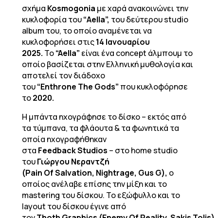
σχήμα
Kosmogonia
με χαρά ανακοινώνει την
κυκλοφορία του
“
Aella
”,
του δεύτερου studio
album του, το οποίο αναμένεται να
κυκλοφορήσει στις
14 Ιανουαρίου
2025.
To
“
Aella
”
είναι ένα concept άλμπουμ το
οποίο βασίζεται στην Ελληνική μυθολογία και
αποτελεί τον διάδοχο
του
“
Enthrone
The
Gods
”
που κυκλοφόρησε
το
2020.
Η μπάντα ηχογράφησε το δίσκο – εκτός από
τα τύμπανα, τα φλάουτα & τα φωνητικά τα
οποία ηχογραφήθηκαν
στα
Feedback
Studios
– στο home studio
του
Γιώργου Νεραντζή
(
Pain
Of
Salvation
,
Nightrage
,
Gus
G
),
ο
οποίος ανέλαβε επίσης την μίξη και το
mastering του δίσκου. Το εξώφυλλο και το
layout του δίσκου έγινε από
τον
Thoth
Graphics
(
Enemy
Of
Reality
,
Sakis
Tolis
)