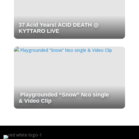
37 Acid Years! ACID DEATH @
KYTTARO LiVE
Playgrounded “Snow” Νεο single
& Video Clip