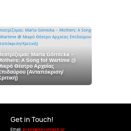
Θεατρίζομαι: Marta Górnicka –
Mothers: A Song for Wartime @
Μικρό Θέατρο Αρχαίας
Επιδαύρου (Ανταπόκριση/
Κριτική)
Get in Touch!
Email:
press@keysmash.gr