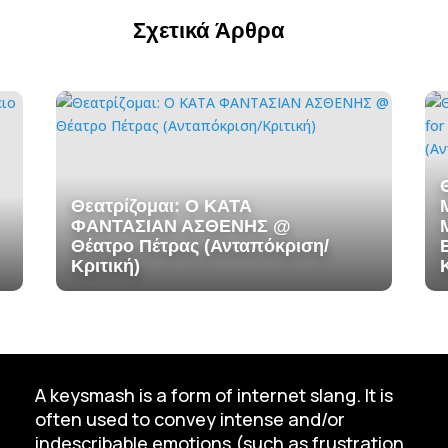
Σχετικά Άρθρα
Θεατρίζομαι: Ο ΚΑΤΑ
ΦΑΝΤΑΣΙΑΝ ΑΣΘΕΝΗΣ @
Θέατρο Πέτρας (Ανταπόκριση/
Κριτική)
A keysmash is a form of internet slang. It is
often used to convey intense and/or
indescribable emotions (such as frustration