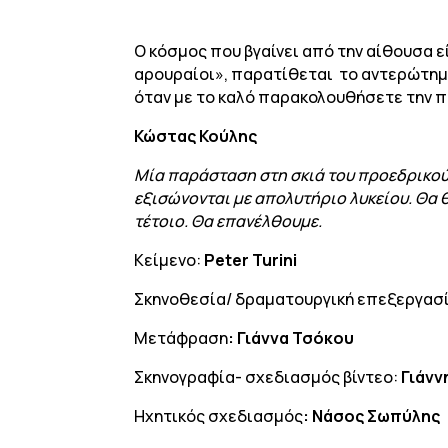
Ο κόσμος που βγαίνει από την αίθουσα ε
αρουραίοι», παρατίθεται το αντερώτημα
όταν με το καλό παρακολουθήσετε την 
Κώστας Κούλης
Μία παράσταση στη σκιά του προεδρικού 
εξισώνονται με απολυτήριο λυκείου. Θα θ
τέτοιο. Θα επανέλθουμε.
Κείμενο:
Peter Turini
Σκηνοθεσία/ δραματουργική επεξεργασ
Μετάφραση
: Γιάννα Τσόκου
Σκηνογραφία- σχεδιασμός βίντεο:
Γιάνν
Ηχητικός σχεδιασμός
: Νάσος Σωπύλης