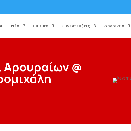
al
Νέα
Culture
Συνεντεύξεις
Where2Go
ι Αρουραίων @
ρομιχάλη