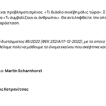
ίναι προβληματισμένος. «Τι διάολο συνέβη μόλις τώρα»; 
 «Τι συμβολίζουν οι άνθρωποι». Θα αντιληφθείτε την ύπα
παράσταση.
διατάγματος 85/2022 (ΦΕΚ 232/Α/17-12-2022), με το οποίο
έλαμε πολύ να μάθουμε το όνομα εκείνου που σκέφτηκε και έ
ία
: Martin Scharnhorst
ης Κατρανίτσας