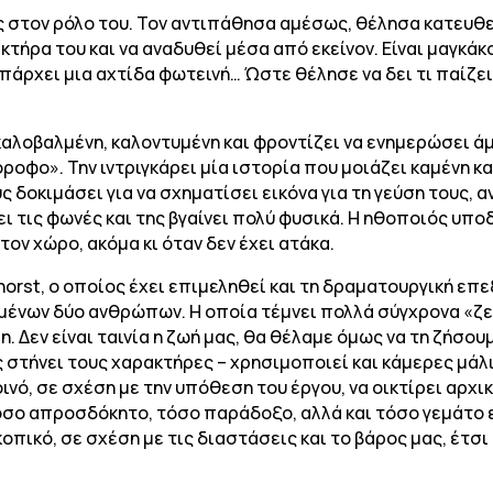
 στον ρόλο του. Τον αντιπάθησα αμέσως, θέλησα κατευθεί
ήρα του και να αναδυθεί μέσα από εκείνον. Είναι μαγκάκος
υπάρχει μια αχτίδα φωτεινή… Ώστε θέλησε να δει τι παίζε
 καλοβαλμένη, καλοντυμένη και φροντίζει να ενημερώσει 
ροφο». Την ιντριγκάρει μία ιστορία που μοιάζει καμένη κα
υς δοκιμάσει για να σχηματίσει εικόνα για τη γεύση τους,
ζει τις φωνές και της βγαίνει πολύ φυσικά. Η ηθοποιός υπ
τον χώρο, ακόμα κι όταν δεν έχει ατάκα.
orst, ο οποίος έχει επιμεληθεί και τη δραματουργική επε
μένων δύο ανθρώπων. Η οποία τέμνει πολλά σύγχρονα «ζε
. Δεν είναι ταινία η ζωή μας, θα θέλαμε όμως να τη ζήσουμ
ς στήνει τους χαρακτήρες – χρησιμοποιεί και κάμερες μάλ
νό, σε σχέση με την υπόθεση του έργου, να οικτίρει αρχι
 τόσο απροσδόκητο, τόσο παράδοξο, αλλά και τόσο γεμάτ
οπικό, σε σχέση με τις διαστάσεις και το βάρος μας, έτσι