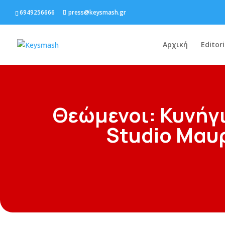
6949256666
press@keysmash.gr
Αρχική
Editori
Θεώμενοι: Κυνήγ
Studio Μαυ