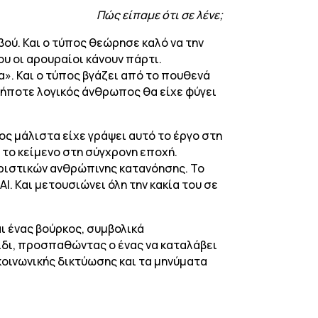
Πώς είπαμε ότι σε λένε;
βού. Και ο τύπος θεώρησε καλό να την
ου οι αρουραίοι κάνουν πάρτι.
α». Και ο τύπος βγάζει από το πουθενά
δήποτε λογικός άνθρωπος θα είχε φύγει
ος μάλιστα είχε γράψει αυτό το έργο στη
 το κείμενο στη σύγχρονη εποχή.
ηριστικών ανθρώπινης κατανόησης. Το
Ι. Και μετουσιώνει όλη την κακία του σε
ι ένας βούρκος, συμβολικά
νίδι, προσπαθώντας ο ένας να καταλάβει
 κοινωνικής δικτύωσης και τα μηνύματα