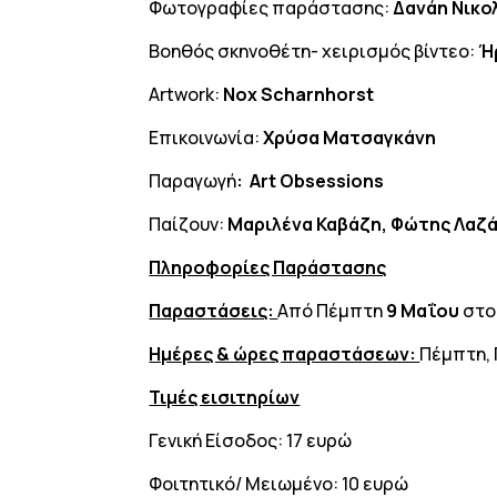
Φωτογραφίες παράστασης:
Δανάη Νικ
Βοηθός σκηνοθέτη- χειρισμός βίντεο:
Ή
Artwork:
Nox
Scharnhorst
Επικοινωνία:
Χρύσα Ματσαγκάνη
Παραγωγή
:
Art
Obsessions
Παίζουν:
Μαριλένα Καβάζη, Φώτης Λαζ
Πληροφορίες Παράστασης
Παραστάσεις:
Από Πέμπτη
9 Μαΐου
στο
Ημέρες & ώρες παραστάσεων:
Πέμπτη, 
Τιμές εισιτηρίων
Γενική Είσοδος: 17 ευρώ
Φοιτητικό/ Μειωμένο: 10 ευρώ