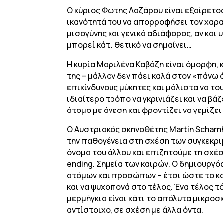
Ο κύριος Φώτης Λαζάρου είναι εξαίρετος
ικανότητά του να απορροφήσει τον χαρακτ
μισογύνης και γενικά αδιάφορος, αν και 
μπορεί κάτι θετικό να σημαίνει…
Η κυρία Μαριλένα Καβάζη είναι όμορφη,
της – μάλλον δεν πάει καλά στον «πάνω ό
επικίνδυνους μύκητες και μάλιστα να το
ιδιαίτερο τρόπο να γκρινιάζει και να βά
άτομο με άνεση και φροντίζει να γεμίζει 
Ο Αυστριακός σκηνοθέτης Martin Scharnh
την παθογένεια στη σχέση των συγκεκρι
όνομα του άλλου και επιζητούμε τη σχέση
ending. Σημεία των καιρών. Ο δημιουργό
ατόμων και προσώπων – έτσι ώστε το κοι
και να ψυχοπονά στο τέλος. Ένα τέλος
μερμήγκια είναι κάτι το απόλυτα μικροσκ
αντίστοιχο, σε σχέση με άλλα όντα.