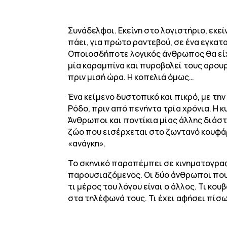
Συνάδελφοι. Εκείνη στο λογιστήριο, εκε
πάει, για πρώτο ραντεβού, σε ένα εγκατ
Οποιοσδήποτε λογικός άνθρωπος θα είχε 
μία καραμπίνα και πυροβολεί τους αρου
πριν μισή ώρα. Η κοπελιά όμως…
Ένα κείμενο δυστοπικό και πικρό, με τη
Ρόδο, πριν από πενήντα τρία χρόνια. Η 
Άνθρωποι και ποντίκια μίας άλλης διάσ
ζώο που εισέρχεται στο ζωντανό κουφάρι.
«ανάγκη».
Το σκηνικό παραπέμπει σε κινηματογραφ
παρουσιαζόμενος. Οι δύο άνθρωποι που 
τι μέρος του λόγου είναι ο άλλος. Τι κο
στα τηλέφωνά τους. Τι έχει αφήσει πίσω