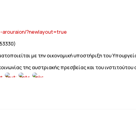
i-arouraion/?newlayout=true
453330)
τοποιείται με την οικονομική υποστήριξη του Υπουργεί
ικοινωνίας της αυστριακής πρεσβείας και του ινστιτούτου 