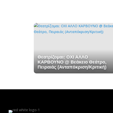
Θεατρίζομαι: ΟΧΙ ΑΛΛΟ
ΚΑΡΒΟΥΝΟ @ Βεάκειο Θεάτρο,
Πειραιάς (Ανταπόκριση/Κριτική)