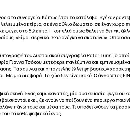
ίνος στο συνεργείο. Κάπως έτσι το κατάλαβα. Βγήκαν ραντε
αλελειμμένο κτίριο, σε ένα άθλιο δωμάτιο, σε έναν χώρο π
φύγει στο δίλεπτο. Η κοπελιά όμως θέλει να δει «κι άλλ
ραίους. «Είμαι σερνικό. Έχω ανάγκη να σκοτώνω». Οποιοσ
ν υπογραφή του Αυστριακού συγγραφέα Peter Turini, ο οποί
κυρία Γιάννα Τσόκου μετέφερε πανέξυπνα και εμπνευσμένα
τασης. Τα χαμίνια και η παντελής έλλειψη βασικών χαρακτ
 Με μια διαφορά. Το ζώο δεν είναι κακό. Ο άνθρωπος ΕΙΝΑ
ική σκηνή. Ένας χαμωκαναπές, μία συσκευασία ψυγείου κα
βρίσκονται εκεί, ξεκινούν να παίζουν ένα περίεργο παιχ
υβαλάνε πάνω τους και μέσα τους. Τι υποδεικνύουν τα μέσα
 του το κάθε ψηφιακό ίχνος.