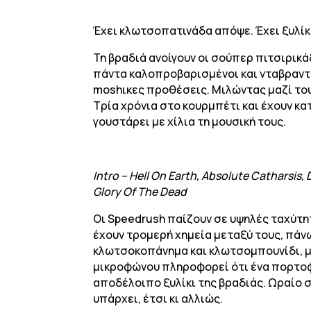
Έχει κλωτσοπατινάδα απόψε. Έχει ξυλίκι
Τη βραδιά ανοίγουν οι σούπερ πιτσιρικάδε
πάντα καλοπροβαρισμένοι και νταβραντι
moshικες προθέσεις. Μιλώντας μαζί τους
Τρία χρόνια στο κουρμπέτι και έχουν κατ
γουστάρει με χίλια τη μουσική τους.
Intro – Hell On Earth, Absolute Catharsis,
Glory Of The Dead
Οι Speedrush παίζουν σε υψηλές ταχύτη
έχουν τρομερή χημεία μεταξύ τους, πάνω
κλωτσοκοπάνημα και κλωτσομπουνίδι, με
μικροφώνου πληροφορεί ότι ένα πορτοφό
αποδέλοιπο ξυλίκι της βραδιάς. Ωραίο 
υπάρχει, έτσι κι αλλιώς.