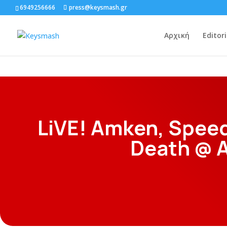
6949256666
press@keysmash.gr
Αρχική
Editori
LiVE! Amken, Speedr
Death @ 