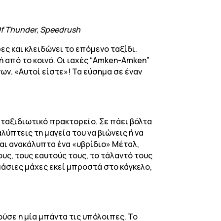
 Of Thunder, Speedrush
ες και κλειδώνει το επόμενο ταξίδι.
 από το κοινό. Οι ιαχές “Amken-Amken”
ων. «Αυτοί είστε»! Τα εύσημα σε έναν
ο ταξιδιωτικό πρακτορείο. Σε πάει βόλτα
λύπτεις τη μαγεία του να βιώνεις ή να
και ανακάλυπτα ένα «υβρίδιο» Μέταλ,
ους, τους εαυτούς τους, το τάλαντό τους
μάσιες μάχες εκεί μπροστά στο κάγκελο,
ύσε η μία μπάντα τις υπόλοιπες. Το