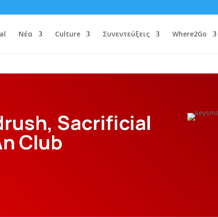
al
Νέα
Culture
Συνεντεύξεις
Where2Go
ush, Sacrificial
An Club