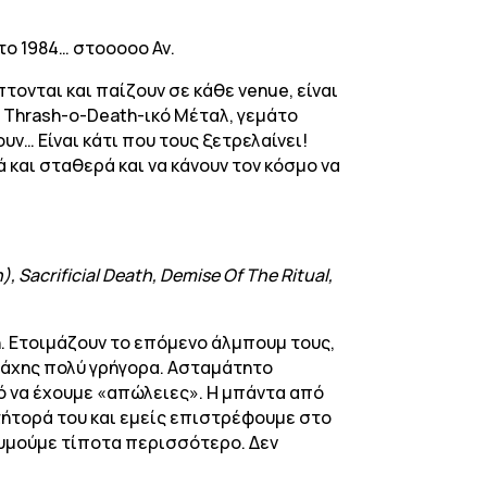
το 1984… στοοοοο Αν.
πτονται και παίζουν σε κάθε venue, είναι
ι Thrash-o-Death-ικό Μέταλ, γεμάτο
ν… Είναι κάτι που τους ξετρελαίνει!
ά και σταθερά και να κάνουν τον κόσμο να
, Sacrificial Death, Demise Of The Ritual,
η. Ετοιμάζουν το επόμενο άλμπουμ τους,
ο μάχης πολύ γρήγορα. Ασταμάτητο
ό να έχουμε «απώλειες». Η μπάντα από
τήτορά του και εμείς επιστρέφουμε στο
θυμούμε τίποτα περισσότερο. Δεν