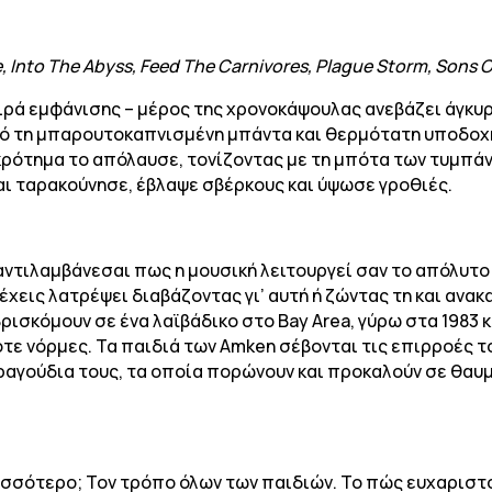
e, Into The Abyss, Feed The Carnivores, Plague Storm, Sons
σειρά εμφάνισης – μέρος της χρονοκάψουλας ανεβάζει άγκυρ
 από τη μπαρουτοκαπνισμένη μπάντα και θερμότατη υποδοχή
κρότημα το απόλαυσε, τονίζοντας με τη μπότα των τυμπάν
ι ταρακούνησε, έβλαψε σβέρκους και ύψωσε γροθιές.
υ αντιλαμβάνεσαι πως η μουσική λειτουργεί σαν το απόλυτ
έχεις λατρέψει διαβάζοντας γι’ αυτή ή ζώντας τη και ανακα
ρισκόμουν σε ένα λαϊβάδικο στο Bay Area, γύρω στα 1983 
τότε νόρμες. Τα παιδιά των Amken σέβονται τις επιρροές τ
τραγούδια τους, τα οποία πορώνουν και προκαλούν σε θαυ
σσότερο; Τον τρόπο όλων των παιδιών. Το πώς ευχαριστο