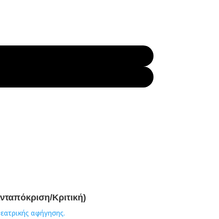
νταπόκριση/Κριτική)