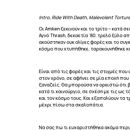
Intro, Ride With Death, Malevolent Tortur
Οι Amken ξεκινούν και το τρίτο – κατά 
Αγνό Thrash, δεκαετία ’80, τρελό ξύλο
ακούστηκαν ουκ ολίγες φορές και το συγ
κόσμο που χτυπήθηκε, ταρακουνήθηκε κα
Είναι από τις φορές και τις στιγμές πο
στον χρόνο, σε αφήνει σε μία εποχή που 
ξαναζείς. Θα μπορούσα να ορκιστώ ότι β
κατά τι καινούργιο, σε σχέση με τις ως 
και τον κόσμο τους. Και εξαπολύουν τα 
μέχρι πίσω στα σκαλοπάτια.
Να σας πω τι ευχαριστήθηκα ακόμα περι