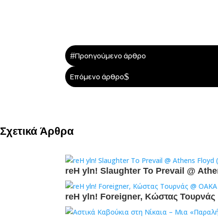
#
Προηγούμενο άρθρο
$
Επόμενο άρθρο
Σχετικά Άρθρα
reH yln! Slaughter To Prevail @ Ath
reH yln! Foreigner, Κώστας Τουρν