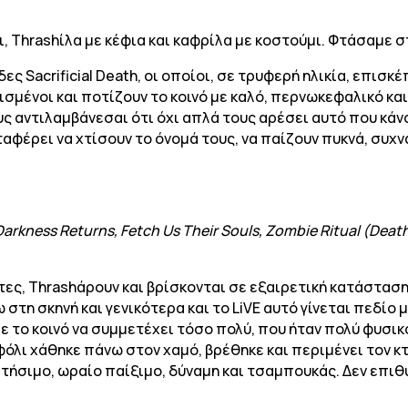
, Thrashίλα με κέφια και καφρίλα με κοστούμι. Φτάσαμε σ
ς Sacrificial Death, οι οποίοι, σε τρυφερή ηλικία, επισκέ
σμένοι και ποτίζουν το κοινό με καλό, περνωκεφαλικό κα
 αντιλαμβάνεσαι ότι όχι απλά τους αρέσει αυτό που κάνου
αφέρει να χτίσουν το όνομά τους, να παίζουν πυκνά, συχν
 Darkness Returns, Fetch Us Their Souls, Zombie Ritual (Death)
τες, Thrashάρουν και βρίσκονται σε εξαιρετική κατάστασ
 στη σκηνή και γενικότερα και το LiVE αυτό γίνεται πεδί
 το κοινό να συμμετέχει τόσο πολύ, που ήταν πολύ φυσικ
λι χάθηκε πάνω στον χαμό, βρέθηκε και περιμένει τον κ
στήσιμο, ωραίο παίξιμο, δύναμη και τσαμπουκάς. Δεν επι