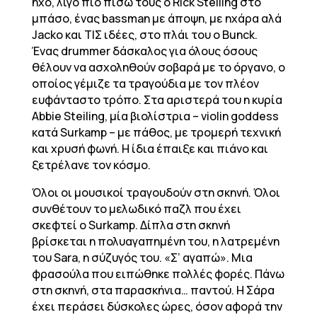
ήχο, λίγο πιο πίσω τους ο Rick Steiling στο
μπάσο, ένας bassman με άποψη, με ηχάρα αλά
Jacko και ΤΙΣ ιδέες, στο πλάι του ο Bunck.
Ένας drummer δάσκαλος για όλους όσους
θέλουν να ασχοληθούν σοβαρά με το όργανο, ο
οποίος γέμιζε τα τραγούδια με τον πλέον
ευφάνταστο τρόπο. Στα αριστερά του η κυρία
Abbie Steiling, μία βιολίστρια – violin goddess
κατά Surkamp – με πάθος, με τρομερή τεχνική
και χρυσή φωνή. Η ίδια έπαιξε και πιάνο και
ξετρέλανε τον κόσμο.
Όλοι οι μουσικοί τραγουδούν στη σκηνή. Όλοι
συνθέτουν το μελωδικό παζλ που έχει
σκεφτεί ο Surkamp. Δίπλα στη σκηνή
βρίσκεται η πολυαγαπημένη του, η λατρεμένη
του Sara, η σύζυγός του. «Σ’ αγαπώ». Μια
φρασούλα που ειπώθηκε πολλές φορές. Πάνω
στη σκηνή, στα παρασκήνια… παντού. Η Σάρα
έχει περάσει δύσκολες ώρες, όσον αφορά την