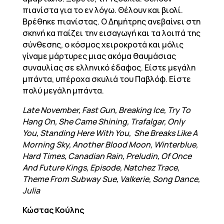
πιανίστα για το εν λόγω. Θέλουν και βιολί.
Βρέθηκε πιανίστας. Ο Δημήτρης ανεβαίνει στη
σκηνή κα παίζει την εισαγωγή και τα λοιπά της
σύνθεσης, ο κόσμος χειροκροτά και μόλις
γίναμε μάρτυρες μιας ακόμα θαυμάσιας
συναυλίας σε ελληνικό έδαφος. Είστε μεγάλη
μπάντα, υπέροχα σκυλιά του Παβλόφ. Είστε
πολύ μεγάλη μπάντα.
Late November, Fast Gun, Breaking Ice, Try To
Hang On, She Came Shining, Trafalgar, Only
You, Standing Here With You, She Breaks Like A
Morning Sky, Another Blood Moon, Winterblue,
Hard Times, Canadian Rain, Preludin, Of Once
And Future Kings, Episode, Natchez Trace,
Theme From Subway Sue, Valkerie, Song Dance,
Julia
Κώστας Κούλης