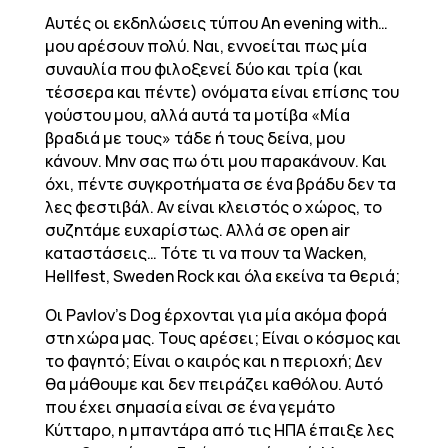
Αυτές οι εκδηλώσεις τύπου An evening with…
μου αρέσουν πολύ. Ναι, εννοείται πως μία
συναυλία που φιλοξενεί δύο και τρία (και
τέσσερα και πέντε) ονόματα είναι επίσης του
γούστου μου, αλλά αυτά τα μοτίβα «Μία
βραδιά με τους» τάδε ή τους δείνα, μου
κάνουν. Μην σας πω ότι μου παρακάνουν. Και
όχι, πέντε συγκροτήματα σε ένα βράδυ δεν τα
λες φεστιβάλ. Αν είναι κλειστός ο χώρος, το
συζητάμε ευχαρίστως. Αλλά σε open air
καταστάσεις… Τότε τι να πουν τα Wacken,
Hellfest, Sweden Rock και όλα εκείνα τα θεριά;
Οι Pavlov’s Dog έρχονται για μία ακόμα φορά
στη χώρα μας. Τους αρέσει; Είναι ο κόσμος και
το φαγητό; Είναι ο καιρός και η περιοχή; Δεν
θα μάθουμε και δεν πειράζει καθόλου. Αυτό
που έχει σημασία είναι σε ένα γεμάτο
Κύτταρο, η μπαντάρα από τις ΗΠΑ έπαιξε λες