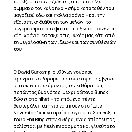
και εξαρτιόταν η ζωή της από αυτό. Με
σύμμαχο τον καλό ήχο – σήμα κατατεθέν του
μαγαζιού εδώ και πολλά χρόνια – και την
εξαιρετική διάθεση των μελών, το
συγκρότημα που υφίσταται εδώ και πενήντα-
κάτι χρόνια, έσταξε στις ψυχές μας κάτι από
τη μεγαλοσύνη των ιδεών και των συνθέσεών
του.
Ο David Surkamp, o ιθύνων νους και
πραγματικό βαρόμετρο του σχήματος, βγήκε
στη σκηνή τσεκάροντας την κιθάρα του,
πατώντας δυο νότες, μέχρι ο Steve Bunck
δώσει στο hihat – τα επόμενα πέντε
δευτερόλεπτα – για να μπουν στο “Late
November” και να αρχίσει η γιορτή. Στα δεξιά
του ο Phil Ring στην κιθάρα, ένας απίστευτος
σολίστας, με flash περάσματα και γλυκύτατο