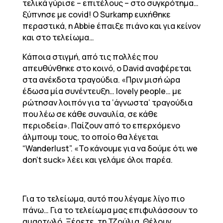
τελικά γύρισε – επιτέλους – στο συγκρότημα…
ξύπνησε με covid! O Surkamp ευχήθηκε
περαστικά, η Abbie έπαιξε πιάνο και για κείνον
και στο τελείωμα…
Κάποια στιγμή, από τις πολλές που
απευθύνθηκε στο κοινό, ο David αναφέρεται
στα ανέκδοτα τραγούδια. «Πριν μισή ώρα
έδωσα μία συνέντευξη… lovely people… με
ρώτησαν λοιπόν για τα ‘άγνωστα’ τραγούδια
που λέω σε κάθε συναυλία, σε κάθε
περιοδεία». Παίζουν από το επερχόμενο
άλμπουμ τους, το οποίο θα λέγεται
“Wanderlust”. «Το κάνουμε για να δούμε ότι we
don’t suck» λέει και γελάμε όλοι παρέα.
Για το τελείωμα, αυτό που λέγαμε λίγο πιο
πάνω… Για το τελείωμα μας επιφυλάσσουν το
αμαρτωλό. Ξέρετε, τη Τζούλια. Θέλουν