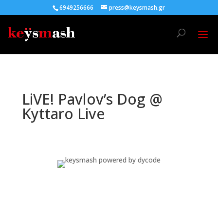
6949256666
press@keysmash.gr
LiVE! Pavlov’s Dog @
Kyttaro Live