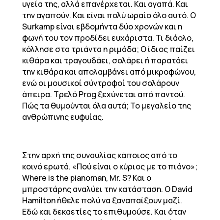
υγεία της, αλλά επανέρχεται. Και αγαπά. Και
την αγαπούν. Και είναι πολύ ωραίο όλο αυτό. Ο
Surkamp είναι εβδομήντα δύο χρονών και η
φωνή του τον προδίδει ευχάριστα. Τι διάολο,
κόλλησε στα τριάντα η ριμάδα; Ο ίδιος παίζει
κιθάρα και τραγουδάει, σολάρει ή παρατάει
την κιθάρα και απολαμβάνει από μικροφώνου,
ενώ οι μουσικοί σύντροφοί του σολάρουν
άπειρα. Τρελό Prog ξεχύνεται από παντού.
Πώς τα θυμούνται όλα αυτά; Το μεγαλείο της
ανθρώπινης ευφυίας.
Στην αρχή της συναυλίας κάποιος από το
κοινό ερωτά. «Πού είναι ο κύριος με το πιάνο»;
Where is the pianoman, Mr. S? Και ο
μπροστάρης αναλύει την κατάσταση. Ο David
Hamilton ήθελε πολύ να ξαναπαίξουν μαζί.
Εδώ και δεκαετίες το επιθυμούσε. Και όταν