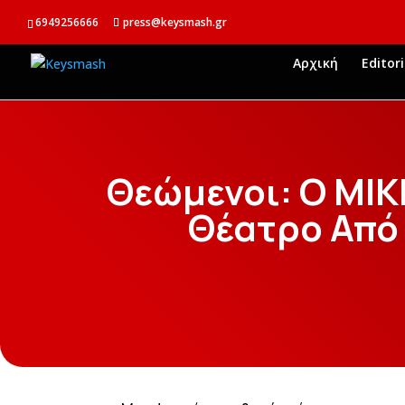
6949256666
press@keysmash.gr
Αρχική
Editori
Θεώμενοι: Ο ΜΙ
Θέατρο Από