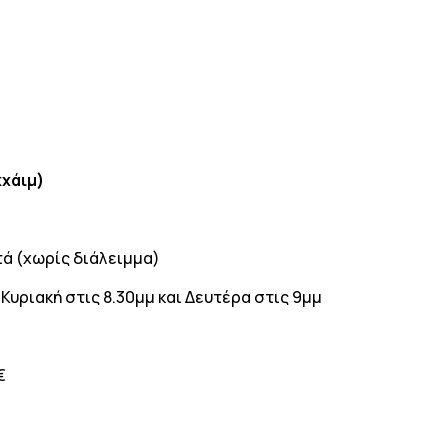
χάιμ)
τά (χωρίς διάλειμμα)
υριακή στις 8.30μμ και Δευτέρα στις 9μμ
€