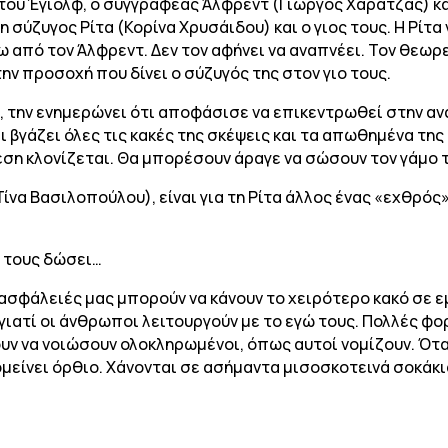
ου Έγιολφ, ο συγγραφέας Άλφρεντ (Γιώργος Χαρατζάς) κάνε
 η σύζυγος Ρίτα (Κορίνα Χρυσάιδου) και ο γιος τους. Η Ρίτ
ω από τον Άλφρεντ. Δεν τον αφήνει να αναπνέει. Τον θεωρε
ην προσοχή που δίνει ο σύζυγός της στον γιο τους.
υ, την ενημερώνει ότι αποφάσισε να επικεντρωθεί στην α
ι βγάζει όλες τις κακές της σκέψεις και τα απωθημένα της
χέση κλονίζεται. Θα μπορέσουν άραγε να σώσουν τον γάμο 
Τίνα Βασιλοπούλου), είναι για τη Ρίτα άλλος ένας «εχθρός
.
α τους δώσει…
νασφάλειές μας μπορούν να κάνουν το χειρότερο κακό σε ε
γιατί οι άνθρωποι λειτουργούν με το εγώ τους. Πολλές φ
υν να νοιώσουν ολοκληρωμένοι, όπως αυτοί νομίζουν. Ότα
πομείνει όρθιο. Χάνονται σε ασήμαντα μισοσκοτεινά σοκάκ