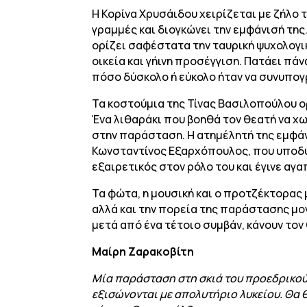
Η Κορίνα Χρυσάιδου χειρίζεται με ζήλο 
γραμμές και διογκώνει την εμφάνισή της.
ορίζει σαφέστατα την ταυρική ψυχολογικ
οικεία και γήινη προσέγγιση. Πατάει πά
πόσο δύσκολο ή εύκολο ήταν να συνυπογ
Τα κοστούμια της Τίνας Βασιλοπούλου ο
Ένα λιθαράκι που βοηθά τον θεατή να χω
στην παράσταση. Η ατημέλητή της εμφάν
Κωνσταντίνος Εξαρχόπουλος, που υποδύ
εξαιρετικός στον ρόλο του και έγινε αγα
Τα φώτα, η μουσική και ο προτζέκτορας 
αλλά και την πορεία της παράστασης μον
μετά από ένα τέτοιο συμβάν, κάνουν τον
Μαίρη Ζαρακοβίτη
Μία παράσταση στη σκιά του προεδρικού 
εξισώνονται με απολυτήριο λυκείου. Θα θ