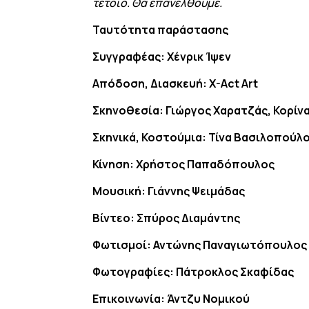
τέτοιο. Θα επανέλθουμε.
Ταυτότητα παράστασης
Συγγραφέας: Χένρικ Ίψεν
Απόδοση, Διασκευή: X-Act Art
Σκηνοθεσία: Γιώργος Χαρατζάς, Κορίν
Σκηνικά, Κοστούμια: Τίνα Βασιλοπούλ
Κίνηση: Χρήστος Παπαδόπουλος
Μουσική: Γιάννης Ψειμάδας
Βίντεο: Σπύρος Διαμάντης
Φωτισμοί: Αντώνης Παναγιωτόπουλος
Φωτογραφίες: Πάτροκλος Σκαφίδας
Επικοινωνία: Άντζυ Νομικού