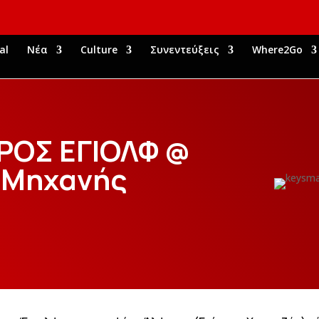
al
Νέα
Culture
Συνεντεύξεις
Where2Go
ΚΡΟΣ ΕΓΙΟΛΦ @
 Μηχανής