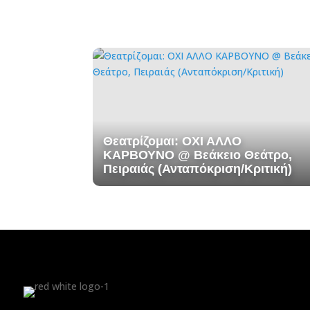
Θεατρίζομαι: ΟΧΙ ΑΛΛΟ
ΚΑΡΒΟΥΝΟ @ Βεάκειο Θεάτρο,
Πειραιάς (Ανταπόκριση/Κριτική)