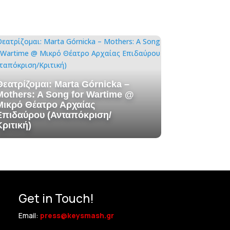
Θεατρίζομαι: Marta Górnicka –
Mothers: A Song for Wartime @
Μικρό Θέατρο Αρχαίας
Επιδαύρου (Ανταπόκριση/
Κριτική)
Get in Touch!
Email:
press@keysmash.gr