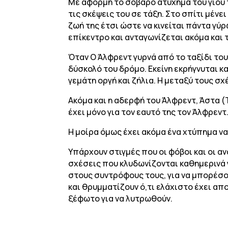
Με αφορμή το σοβαρό ατύχημα του γιου τ
τις σκέψεις του σε τάξη. Στο σπίτι μένει
ζωή της έτσι ώστε να κινείται πάντα γύρ
επίκεντρο και ανταγωνίζεται ακόμα και τ
Όταν Ο Άλφρεντ γυρνά από το ταξίδι το
δύσκολό του δρόμο. Εκείνη εκρήγνυται κα
γεμάτη οργή και ζήλια. Η μεταξύ τους σ
Ακόμα και η αδερφή του Άλφρεντ, Άστα (
έχει μόνο για τον εαυτό της τον Άλφρεντ
Η μοίρα όμως έχει ακόμα ένα χτύπημα ν
Υπάρχουν στιγμές που οι φόβοι και οι α
σχέσεις που κλυδωνίζονται καθημερινά 
στους συντρόφους τους, για να μπορέσο
και θρυμματίζουν ό,τι ελάχιστο έχει α
ξέφωτο για να λυτρωθούν.