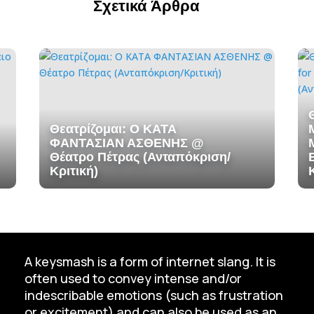
Σχετικά Άρθρα
Θεατρίζομαι: Ο ΚΑΤΑ
ΦΑΝΤΑΣΙΑΝ ΑΣΘΕΝΗΣ @
Θέατρο Πέτρας (Ανταπόκριση/
Κριτική)
A keysmash is a form of internet slang. It is
often used to convey intense and/or
indescribable emotions (such as frustration
or excitement) and can also be used as an