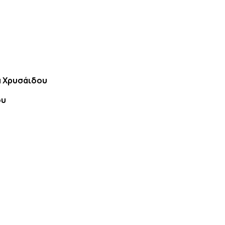
α Χρυσάιδου
ου