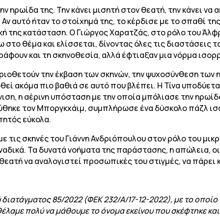
την ηρωίδα της. Την κάνει μισητή στον θεατή, την κάνει ν
 Αν αυτό ήταν το στοίχημά της, το κέρδισε με το σπαθί τη
ή της κατάσταση. Ο Γιώργος Χαρατζάς, στο ρόλο του Άλφρε
νω στο θέμα και ελίσσεται, δίνοντας όλες τις διαστάσεις
ράφουν και τη σκηνοθεσία, αλλά έφτιαξαν μια νόρμα ισορ
ριοθετούν την έκβαση των σκηνών, την ψυχοσύνθεση των 
θεί ακόμα πιο βαθιά σε αυτό που βλέπει. Η Τίνα υποδύεται
ιση, η αέρινη υπόσταση με την οποία μπόλιασε την ηρωίδα
θηκε τον Μποργκχάιμ, συμπλήρωσε ένα δύσκολο πάζλ ισ
πητός εύκολα.
με τις σκηνές του Γιάννη Ανδριόπουλου στον ρόλο του μικ
αδικά. Τα δυνατά νοήματα της παράστασης, η απώλεια, οι 
 θεατή να αναλογιστεί προσωπικές του στιγμές, να πάρει 
διατάγματος 85/2022 (ΦΕΚ 232/Α/17-12-2022), με το οποίο
έλαμε πολύ να μάθουμε το όνομα εκείνου που σκέφτηκε και έ