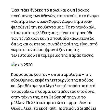
Έχει πάει ένδεκα το πρωί και ο υπέροχος
πνεύμονας των Αθηνών, που ακούει στο όνομα
«Θέατρο Ελληνικών Χορών Δώρα Στράτου»
φιλοξενεί την κουβέντα μας. Το ηχητικό χαλί,
πίσω από τις λέξεις μας, είναι το τραγούδι
των τζιτζικιών και η σπουδαία καλλιτέχνιδα,
όπως και οι έτεροι συνάδελφοί της, είναι από
νωρίς στον χώρο, φροντίζοντας τις
τελευταίες λεπτομέρειες της παράστασης.
Κρασάραμε λοιπόν – οποία ορολογία – την
εύρυθμη και κεφάτη λειτουργία της πρόβας
και βρεθήκαμε για λίγα λεπτά παρέα με αυτό
το μοναδικό πλάσμα, εστιάζοντας στο έργο,
στην τέχνη της, στη θεώρησή της για το
μέλλον. Πολλά ευχαριστώ στ… μμμ… δεν το
θέλει, λέει, το spotlight. Προτιμά να διαβάζει