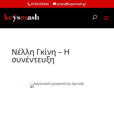
6949256666
press@keysmash.gr
Νέλλη Γκίνη – Η
συνέντευξη