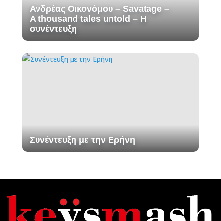
Ανδρέας Οικονόμου – Savatage –
A thousand tales untold – H
συνέντευξη
Συνέντευξη με την Ερήνη