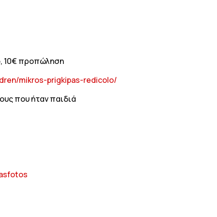
ίο, 10€ προπώληση
ren/mikros-prigkipas-redicolo
/
λους που ήταν παιδιά
asfoto
s