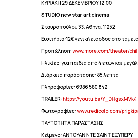
ΚΥΡΙΑΚΗ 29 ΔΕΚΕΜΒΡΙΟΥ 12:00
STUDIO new star art cinema
Σταυροπούλου 33, Αθήνα, 11252
Εισιτήρια:12€ γενική είσοδος στο ταμε
Προπώληση:
www.more.com/theater/child
Ηλικίες: για παιδιά από 4 ετών και μεγά
Διάρκεια παράστασης: 85 λεπτά
Πληροφορίες: 6986 580 842
TRAILER:
https://
youtu.be/Y_DHgsxMVk4
Φωτογραφίες:
www.redicolo.com/prigkip
ΤΑΥΤΟΤΗΤΑ ΠΑΡΑΣΤΑΣΗΣ
Κείμενο: ΑΝΤΟΥΑΝ ΝΤΕ ΣΑΙΝΤ ΕΞΥΠΕΡΥ