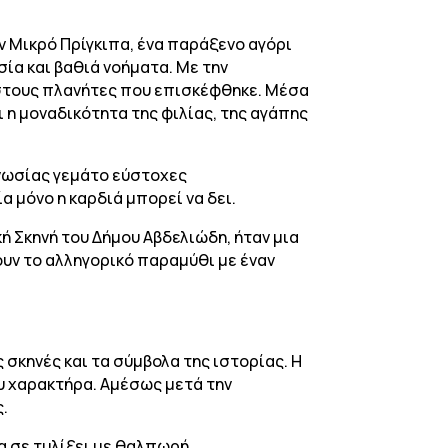
ν Μικρό Πρίγκιπα, ένα παράξενο αγόρι
ία και βαθιά νοήματα. Με την
υ στους πλανήτες που επισκέφθηκε. Μέσα
ι η μοναδικότητα της φιλίας, της αγάπης
γνωσίας γεμάτο εύστοχες
α μόνο η καρδιά μπορεί να δει.
 Σκηνή του Δήμου Αβδελιώδη, ήταν μια
υν το αλληγορικό παραμύθι με έναν
 σκηνές και τα σύμβολα της ιστορίας. Η
υ χαρακτήρα. Αμέσως μετά την
ς.
α σε τυλίξει με θαλπωρή.