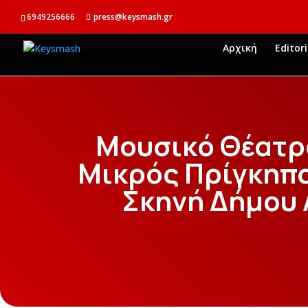
6949256666
press@keysmash.gr
Αρχική
Editori
Μουσικό Θέατρ
Μικρός Πρίγκηπ
Σκηνή Δήμου