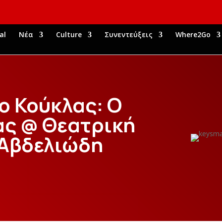
al
Νέα
Culture
Συνεντεύξεις
Where2Go
ο Κούκλας: Ο
ας @ Θεατρική
 Αβδελιώδη