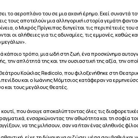
ι το αεροπλάνο του σε μια αχανή έρημο. Εκεί συναντά το
εις τους αποτελούν μια αλληγορική ιστορία γεμάτη φαντασ
ίνεια, ο Μικρός Πρίγκιπας διηγείται τις περιπέτειές το
ται οι αλήθειες για τις αδυναμίες, τις εμμονές, καθώς κα
 «μεγάλων».
ατά κάποιο τρόπο, μια ωδή στη ζωή, ένα προσκύνημα αυτο
ς, την απλότητά της και την ουσιαστική της αξία, την οποί
εάτρου Κούκλας Redicolo, που φιλοξενήθηκε στη Θεατρική
πενίδου και ο Ιωάννης Μόμτσιος κατάφεραν να ερμηνεύσο
ο και τους μεγάλους θεατές.
» κουτί, που άνοιγε αποκαλύπτοντας όλες τις διαφορετικές
ραγματικά, ενσαρκώνοντας την αθωότητα και τη σοφία το
γίξουν, να της μιλήσουν, σαν να ήταν ένας αληθινός φίλο
σθαντική, είχε τη δύναμη να ριζώσει μέσα σου βαθιά και ν