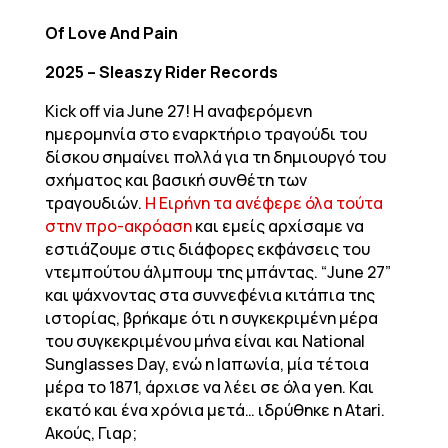
Of Love And Pain
2025 – Sleaszy Rider Records
Kick off via June 27! Η αναφερόμενη
ημερομηνία στο εναρκτήριο τραγούδι του
δίσκου σημαίνει πολλά για τη δημιουργό του
σχήματος και βασική συνθέτη των
τραγουδιών.
Η Ειρήνη τα ανέφερε όλα τούτα
στην προ-ακρόαση
και εμείς αρχίσαμε να
εστιάζουμε στις διάφορες εκφάνσεις του
ντεμπούτου άλμπουμ της μπάντας. “June 27”
και ψάχνοντας στα συννεφένια κιτάπια της
ιστορίας, βρήκαμε ότι η συγκεκριμένη μέρα
του συγκεκριμένου μήνα είναι και National
Sunglasses Day, ενώ η Ιαπωνία, μία τέτοια
μέρα το 1871, άρχισε να λέει σε όλα yen. Και
εκατό και ένα χρόνια μετά… ιδρύθηκε η Atari.
Ακούς, Γιαρ;