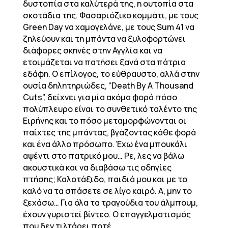
δυστοπία στα καλύτερά της, η ουτοπία στα
σκοτάδια της. Φασαριόζικο κομμάτι, με τους
Green Day να χαμογελάνε, με τους Sum 41 να
ζηλεύουν και τη μπάντα να ξυλοφορτώνει
διάφορες σκηνές στην Αγγλία και να
ετοιμάζεται να πατήσει ξανά στα πάτρια
εδάφη. Ο επίλογος, το εύθραυστο, αλλά στην
ουσία δηλητηριώδες, “Death By A Thousand
Cuts”, δείχνει για μία ακόμα φορά πόσο
πολύπλευρο είναι το συνθετικό ταλέντο της
Ειρήνης και το πόσο μεταμορφώνονται οι
παίχτες της μπάντας, βγάζοντας κάθε φορά
και ένα άλλο πρόσωπο. Έχω ένα μπουκάλι
αψέντι στο πατρικό μου… Ρε, λες να βάλω
ακουστικά και να διαβάσω τις οδηγίες
πτήσης; Καλοτάξιδο, παιδιά μου και με το
καλό να τα σπάσετε σε λίγο καιρό. A, μην το
ξεχάσω… Για όλα τα τραγούδια του άλμπουμ,
έχουν γυριστεί βίντεο. Ο επαγγελματισμός
που δεν τιλτάρει ποτέ.