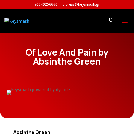
6949256666
press@keysmash.gr
Of Love And Pain by
Absinthe Green
Absinthe Green