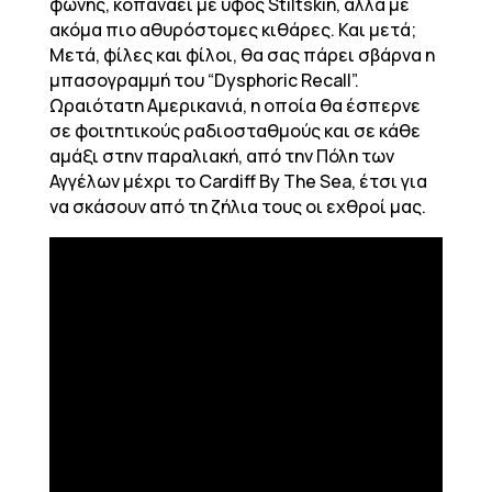
φωνής, κοπανάει με ύφος Stiltskin, αλλά με
ακόμα πιο αθυρόστομες κιθάρες. Και μετά;
Μετά, φίλες και φίλοι, θα σας πάρει σβάρνα η
μπασογραμμή του “Dysphoric Recall”.
Ωραιότατη Αμερικανιά, η οποία θα έσπερνε
σε φοιτητικούς ραδιοσταθμούς και σε κάθε
αμάξι στην παραλιακή, από την Πόλη των
Αγγέλων μέχρι το Cardiff By The Sea, έτσι για
να σκάσουν από τη ζήλια τους οι εχθροί μας.