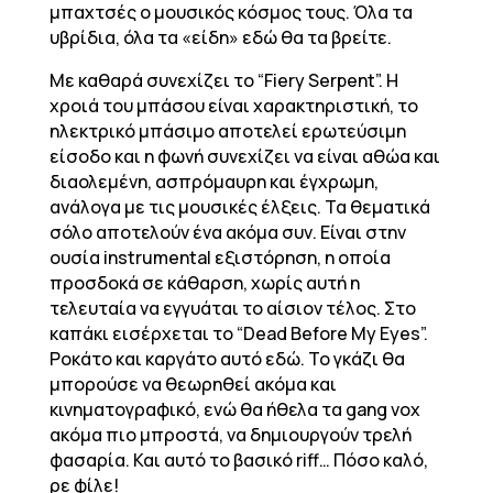
μπαχτσές ο μουσικός κόσμος τους. Όλα τα
υβρίδια, όλα τα «είδη» εδώ θα τα βρείτε.
Με καθαρά συνεχίζει το “Fiery Serpent”. H
χροιά του μπάσου είναι χαρακτηριστική, το
ηλεκτρικό μπάσιμο αποτελεί ερωτεύσιμη
είσοδο και η φωνή συνεχίζει να είναι αθώα και
διαολεμένη, ασπρόμαυρη και έγχρωμη,
ανάλογα με τις μουσικές έλξεις. Τα θεματικά
σόλο αποτελούν ένα ακόμα συν. Είναι στην
ουσία instrumental εξιστόρηση, η οποία
προσδοκά σε κάθαρση, χωρίς αυτή η
τελευταία να εγγυάται το αίσιον τέλος. Στο
καπάκι εισέρχεται το “Dead Before My Eyes”.
Ροκάτο και καργάτο αυτό εδώ. Το γκάζι θα
μπορούσε να θεωρηθεί ακόμα και
κινηματογραφικό, ενώ θα ήθελα τα gang vox
ακόμα πιο μπροστά, να δημιουργούν τρελή
φασαρία. Και αυτό το βασικό riff… Πόσο καλό,
ρε φίλε!