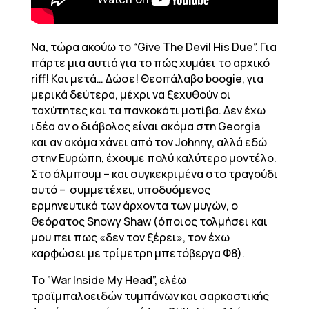
Να, τώρα ακούω το “Give The Devil His Due”. Για
πάρτε μια αυτιά για το πώς χυμάει το αρχικό
riff! Και μετά… Δώσε! Θεοπάλαβο boogie, για
μερικά δεύτερα, μέχρι να ξεχυθούν οι
ταχύτητες και τα πανκοκάτι μοτίβα. Δεν έχω
ιδέα αν ο διάβολος είναι ακόμα στη Georgia
και αν ακόμα χάνει από τον Johnny, αλλά εδώ
στην Ευρώπη, έχουμε πολύ καλύτερο μοντέλο.
Στο άλμπουμ – και συγκεκριμένα στο τραγούδι
αυτό – συμμετέχει, υποδυόμενος
ερμηνευτικά των άρχοντα των μυγών, ο
θεόρατος Snowy Shaw (όποιος τολμήσει και
μου πει πως «δεν τον ξέρει», τον έχω
καρφώσει με τρίμετρη μπετόβεργα Φ8).
Το ”War Inside My Head”, ελέω
τραϊμπαλοειδών τυμπάνων και σαρκαστικής