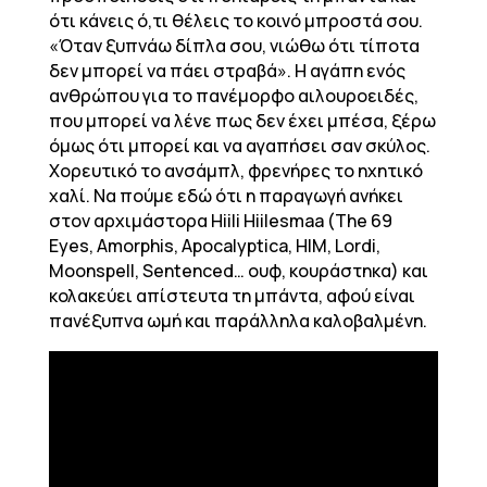
ότι κάνεις ό,τι θέλεις το κοινό μπροστά σου.
«Όταν ξυπνάω δίπλα σου, νιώθω ότι τίποτα
δεν μπορεί να πάει στραβά». Η αγάπη ενός
ανθρώπου για το πανέμορφο αιλουροειδές,
που μπορεί να λένε πως δεν έχει μπέσα, ξέρω
όμως ότι μπορεί και να αγαπήσει σαν σκύλος.
Χορευτικό το ανσάμπλ, φρενήρες το ηχητικό
χαλί. Να πούμε εδώ ότι η παραγωγή ανήκει
στον αρχιμάστορα Hiili Hiilesmaa (The 69
Eyes, Amorphis, Apocalyptica, HIM, Lordi,
Moonspell, Sentenced… ουφ, κουράστηκα) και
κολακεύει απίστευτα τη μπάντα, αφού είναι
πανέξυπνα ωμή και παράλληλα καλοβαλμένη.