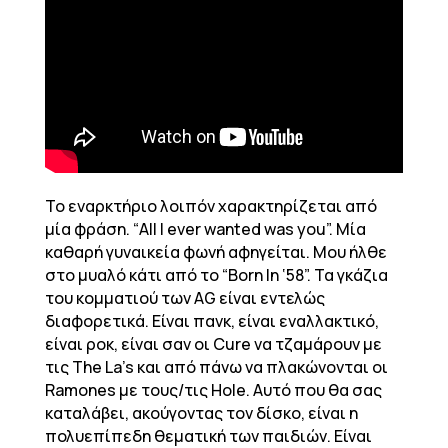
Το εναρκτήριο λοιπόν χαρακτηρίζεται από
μία φράση. “All I ever wanted was you”. Μία
καθαρή γυναικεία φωνή αφηγείται. Μου ήλθε
στο μυαλό κάτι από το “Born In ‘58”. Τα γκάζια
του κομματιού των AG είναι εντελώς
διαφορετικά. Είναι πανκ, είναι εναλλακτικό,
είναι ροκ, είναι σαν οι Cure να τζαμάρουν με
τις The La’s και από πάνω να πλακώνονται οι
Ramones με τους/τις Hole. Αυτό που θα σας
καταλάβει, ακούγοντας τον δίσκο, είναι η
πολυεπίπεδη θεματική των παιδιών. Είναι