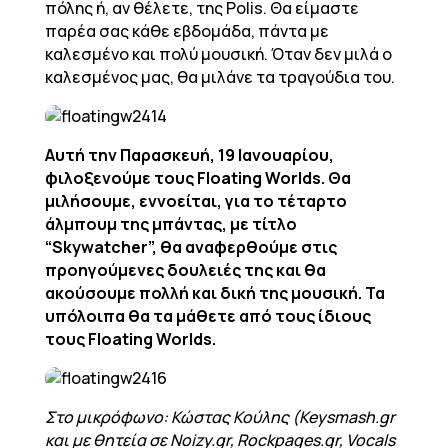
πόλης ή, αν θέλετε, της Polis. Θα είμαστε
παρέα σας κάθε εβδομάδα, πάντα με
καλεσμένο και πολύ μουσική. Όταν δεν μιλά ο
καλεσμένος μας, θα μιλάνε τα τραγούδια του.
Αυτή την Παρασκευή, 19 Ιανουαρίου,
φιλοξενούμε τους Floating Worlds. Θα
μιλήσουμε, εννοείται, για το τέταρτο
άλμπουμ της μπάντας, με τίτλο
“Skywatcher”, θα αναφερθούμε στις
προηγούμενες δουλειές της και θα
ακούσουμε πολλή και δική της μουσική. Τα
υπόλοιπα θα τα μάθετε από τους ίδιους
τους Floating Worlds.
Στο μικρόφωνο: Κώστας Κούλης (Keysmash.gr
και με θητεία σε Noizy.gr, Rockpages.gr, Vocals