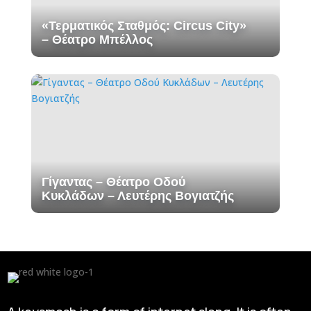
«Τερματικός Σταθμός: Circus City»
– Θέατρο Μπέλλος
Γίγαντας – Θέατρο Οδού
Κυκλάδων – Λευτέρης Βογιατζής