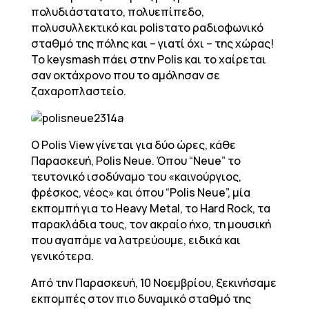
πολυδιάστατατο, πολυεπίπεδο,
πολυσυλλεκτικό και polisτατο ραδιοφωνικό
σταθμό της πόλης και – γιατί όχι – της χώρας!
To keysmash πάει στην Polis και το χαίρεται
σαν οκτάχρονο που το αμόλησαν σε
ζαχαροπλαστείο.
Ο Polis View γίνεται για δύο ώρες, κάθε
Παρασκευή, Polis Neue. Όπου “Neue” το
τευτονικό ισοδύναμο του «καινούργιος,
φρέσκος, νέος» και όπου “Polis Neue”, μία
εκπομπή για το Heavy Metal, το Hard Rock, τα
παρακλάδια τους, τον ακραίο ήχο, τη μουσική
που αγαπάμε να λατρεύουμε, ειδικά και
γενικότερα.
Από την Παρασκευή, 10 Νοεμβρίου, ξεκινήσαμε
εκπομπές στον πιο δυναμικό σταθμό της