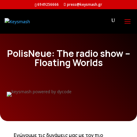
6949256666
press@keysmash.gr
PolisNeue: The radio show –
Floating Worlds
Ενώνουμε τις δυνάμεις μας με τον πιο