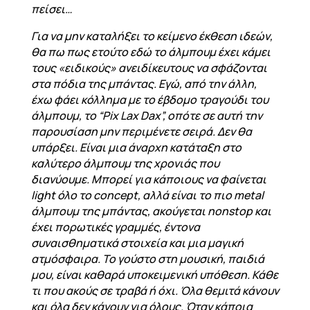
πείσει…
Για να μην καταλήξει το κείμενο έκθεση ιδεών,
θα πω πως ετούτο εδώ το άλμπουμ έχει κάμει
τους «ειδικούς» ανειδίκευτους να σφάζονται
στα πόδια της μπάντας. Εγώ, από την άλλη,
έχω φάει κόλλημα με το έβδομο τραγούδι του
άλμπουμ, το “Pix Lax Dax”, οπότε σε αυτή την
παρουσίαση μην περιμένετε σειρά. Δεν θα
υπάρξει. Είναι μια άναρχη κατάταξη στο
καλύτερο άλμπουμ της χρονιάς που
διανύουμε. Μπορεί για κάποιους να φαίνεται
light όλο το concept, αλλά είναι το πιο metal
άλμπουμ της μπάντας, ακούγεται nonstop και
έχει πορωτικές γραμμές, έντονα
συναισθηματικά στοιχεία και μια μαγική
ατμόσφαιρα. Το γούστο στη μουσική, παιδιά
μου, είναι καθαρά υποκειμενική υπόθεση. Κάθε
τι που ακούς σε τραβά ή όχι. Όλα θεμιτά κάνουν
και όλα δεν κάνουν για όλους. Όταν κάποια