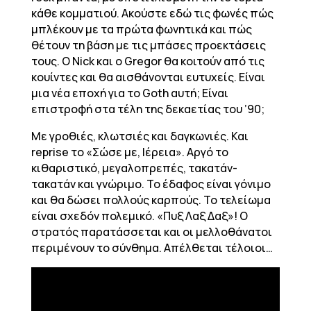
κάθε κομματιού. Ακούστε εδώ τις φωνές πώς
μπλέκουν με τα πρώτα φωνητικά και πώς
θέτουν τη βάση με τις μπάσες προεκτάσεις
τους. Ο Nick και ο Gregor θα κοιτούν από τις
κουίντες και θα αισθάνονται ευτυχείς. Είναι
μια νέα εποχή για το Goth αυτή; Είναι
επιστροφή στα τέλη της δεκαετίας του ’90;
Με γροθιές, κλωτσιές και δαγκωνιές. Και
reprise το «Σώσε με, Ιέρεια». Αργό το
κιθαριστικό, μεγαλοπρεπές, τακατάν-
τακατάν και γνώριμο. Το έδαφος είναι γόνιμο
και θα δώσει πολλούς καρπούς. Το τελείωμα
είναι σχεδόν πολεμικό. «Πυξ Λαξ Δαξ»! Ο
στρατός παρατάσσεται και οι μελλοθάνατοι
περιμένουν το σύνθημα. Απέλθεται τέλοιοι…