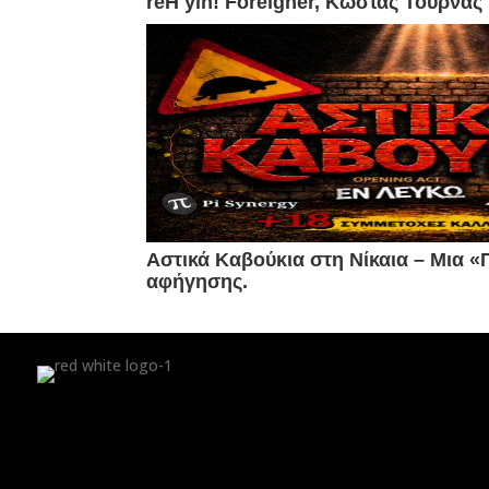
reH yln! Foreigner, Κώστας Τουρν
Αστικά Καβούκια στη Νίκαια – Mια 
αφήγησης.