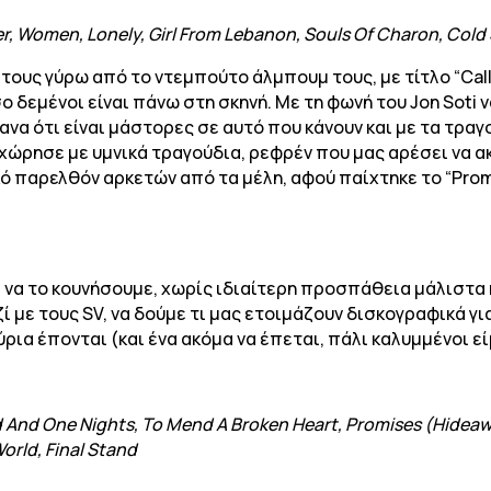
wer, Women, Lonely, Girl From Lebanon, Souls Of Charon, Col
ς τους γύρω από το ντεμπούτο άλμπουμ τους, με τίτλο “Call
 δεμένοι είναι πάνω στη σκηνή. Με τη φωνή του Jon Soti ν
να ότι είναι μάστορες σε αυτό που κάνουν και με τα τραγο
οχώρησε με υμνικά τραγούδια, ρεφρέν που μας αρέσει να 
ό παρελθόν αρκετών από τα μέλη, αφού παίχτηκε το “Prom
 να το κουνήσουμε, χωρίς ιδιαίτερη προσπάθεια μάλιστα 
με τους SV, να δούμε τι μας ετοιμάζουν δισκογραφικά για 
ρια έπονται (και ένα ακόμα να έπεται, πάλι καλυμμένοι ε
d And One Nights, To Mend A Broken Heart, Promises (Hideaw
orld, Final Stand