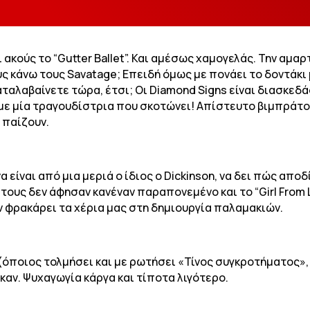
ι ακούς το “Gutter Ballet”. Και αμέσως χαμογελάς. Την αμ
ους κάνω τους Savatage; Επειδή όμως με πονάει το δοντάκι
Καταλαβαίνετε τώρα, έτσι; Οι Diamond Signs είναι διασκεδ
, με μία τραγουδίστρια που σκοτώνει! Απίστευτο βιμπράτ
 παίζουν.
α είναι από μια μεριά ο ίδιος ο Dickinson, να δει πώς απο
 τους δεν άφησαν κανέναν παραπονεμένο και το “Girl From 
ν φρακάρει τα χέρια μας στη δημιουργία παλαμακιών.
” (όποιος τολμήσει και με ρωτήσει «Τίνος συγκροτήματος»,
καν. Ψυχαγωγία κάργα και τίποτα λιγότερο.