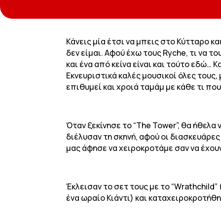
Κάνεις μία έτσι να μπεις στο Κύτταρο κα
δεν είμαι. Αφού έχω τους Ryche, τι να τ
και ένα από κείνα είναι και τούτο εδώ… 
Εκνευριστικά καλές μουσικοί όλες τους
επιθυμεί και χροιά ταμάμ με κάθε τι που
Όταν ξεκίνησε το “The Tower”, θα ήθελα ν
διέλυσαν τη σκηνή, αφού οι διασκευάρες
μας άφησε να χειροκροτάμε σαν να έχου
Έκλεισαν το σετ τους με το “Wrathchild
ένα ωραίο Κιάντι) και καταχειροκροτήθη