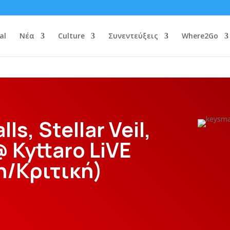
al
Νέα
Culture
Συνεντεύξεις
Where2Go
ls, Stellar Veil,
 Kyttaro LiVE
η/Κριτική)