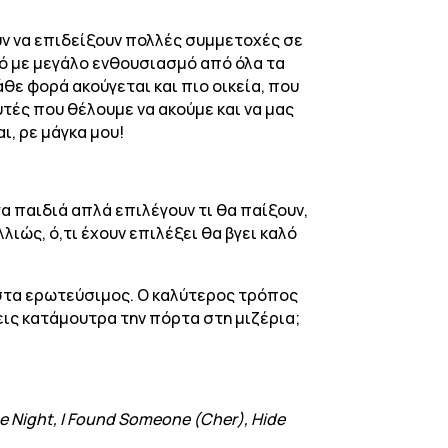
χουν να επιδείξουν πολλές συμμετοχές σε
κτό με μεγάλο ενθουσιασμό από όλα τα
θε φορά ακούγεται και πιο οικεία, που
υτές που θέλουμε να ακούμε και να μας
ι, ρε μάγκα μου!
τα παιδιά απλά επιλέγουν τι θα παίξουν,
ιώς, ό,τι έχουν επιλέξει θα βγει καλό
ιστα ερωτεύσιμος. Ο καλύτερος τρόπος
σεις κατάμουτρα την πόρτα στη μιζέρια;
The Night, I Found Someone (Cher), Hide