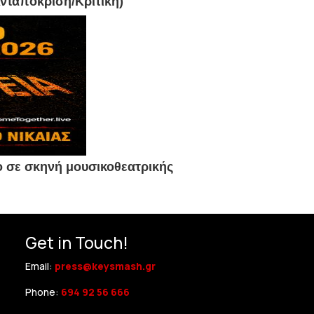
νταπόκριση/Κριτική)
ο σε σκηνή μουσικοθεατρικής
Get in Touch!
Email:
press@keysmash.gr
Phone:
694 92 56 666