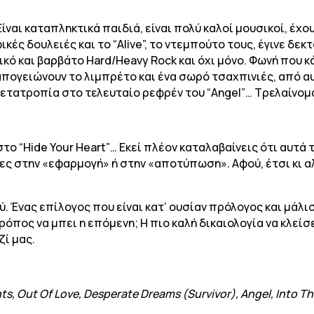
 Είναι καταπληκτικά παιδιά, είναι πολύ καλοί μουσικοί, έ
κές δουλειές και το “Alive”, το ντεμπούτο τους, έγινε δε
κό και βαρβάτο Hard/Heavy Rock και όχι μόνο. Φωνή που κά
 απογειώνουν το λιμπρέτο και ένα σωρό τσαχπινιές, από α
μετατροπία στο τελευταίο ρεφρέν του “Angel”… Τρελαίνομα
το “Hide Your Heart”… Εκεί πλέον καταλαβαίνεις ότι αυτά 
ς στην «εφαρμογή» ή στην «αποτύπωση». Αφού, έτσι κι αλλ
. Ένας επίλογος που είναι κατ’ ουσίαν πρόλογος και μάλ
ρόπος να μπει η επόμενη; Η πιο καλή δικαιολογία να κλεί
ζί μας.
ghts, Out Of Love, Desperate Dreams (Survivor), Angel, Into 