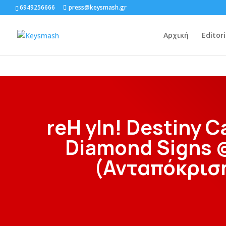
6949256666
press@keysmash.gr
Αρχική
Editori
reH yIn! Destiny Cal
Diamond Signs @
(Ανταπόκρισ