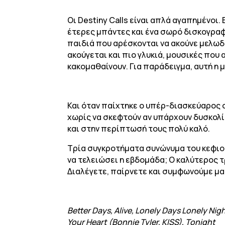
Οι Destiny Calls είναι απλά αγαπημένοι.
έτερες μπάντες και ένα σωρό δισκογραφι
παιδιά που αρέσκονται να ακούνε μελωδι
ακούγεται και πιο γλυκιά, μουσικές που
κακομαθαίνουν. Για παράδειγμα, αυτή η 
Και όταν παίχτηκε ο υπέρ-διασκεύαρος σ
χωρίς να σκεφτούν αν υπάρχουν δυσκολίε
και στην περίπτωσή τους πολύ καλό.
Τρία συγκροτήματα συνώνυμα του κεφιού
να τελειώσει η εβδομάδα; Ο καλύτερος τ
Διαλέγετε, παίρνετε και συμφωνούμε μα
Better Days, Alive, Lonely Days Lonely Ni
Your Heart (Bonnie Tyler, KISS), Tonight