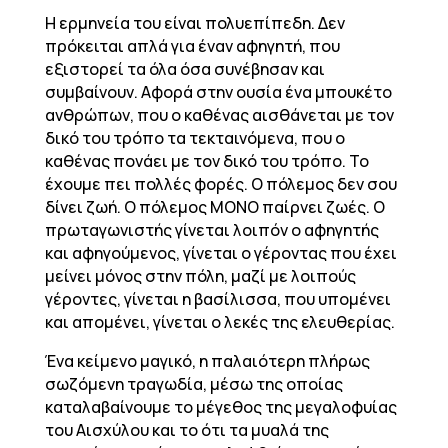
Η ερμηνεία του είναι πολυεπίπεδη. Δεν
πρόκειται απλά για έναν αφηγητή, που
εξιστορεί τα όλα όσα συνέβησαν και
συμβαίνουν. Αφορά στην ουσία ένα μπουκέτο
ανθρώπων, που ο καθένας αισθάνεται με τον
δικό του τρόπο τα τεκταινόμενα, που ο
καθένας πονάει με τον δικό του τρόπο. Το
έχουμε πει πολλές φορές. Ο πόλεμος δεν σου
δίνει ζωή. Ο πόλεμος ΜΟΝΟ παίρνει ζωές. Ο
πρωταγωνιστής γίνεται λοιπόν ο αφηγητής
και αφηγούμενος, γίνεται ο γέροντας που έχει
μείνει μόνος στην πόλη, μαζί με λοιπούς
γέροντες, γίνεται η βασίλισσα, που υπομένει
και απομένει, γίνεται ο λεκές της ελευθερίας.
Ένα κείμενο μαγικό, η παλαιότερη πλήρως
σωζόμενη τραγωδία, μέσω της οποίας
καταλαβαίνουμε το μέγεθος της μεγαλοφυίας
του Αισχύλου και το ότι τα μυαλά της