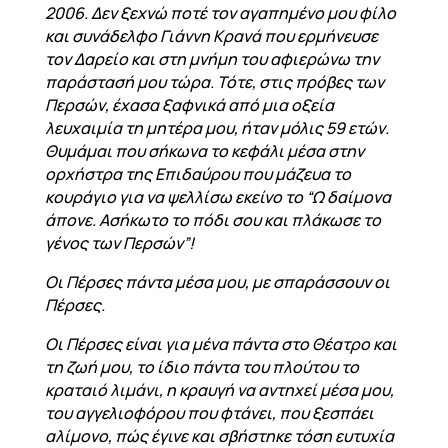
2006. Δεν ξεχνώ ποτέ τον αγαπημένο μου φίλο
και συνάδελφο Γιάννη Κρανά που ερμήνευσε
τον Δαρείο και στη μνήμη του αφιερώνω την
παράστασή μου τώρα. Τότε, στις πρόβες των
Περσών, έχασα ξαφνικά από μια οξεία
λευχαιμία τη μητέρα μου, ήταν μόλις 59 ετών.
Θυμάμαι που σήκωνα το κεφάλι μέσα στην
ορχήστρα της Επιδαύρου που μάζευα το
κουράγιο για να ψελλίσω εκείνο το “Ω δαίμονα
άπονε. Ασήκωτο το πόδι σου και πλάκωσε το
γένος των Περσών”!
Οι Πέρσες πάντα μέσα μου, με σπαράσσουν οι
Πέρσες.
Οι Πέρσες είναι για μένα πάντα στο Θέατρο και
τη ζωή μου, το ίδιο πάντα του πλούτου το
κραταιό λιμάνι, η κραυγή να αντηχεί μέσα μου,
του αγγελιοφόρου που φτάνει, που ξεσπάει
αλίμονο, πώς έγινε και σβήστηκε τόση ευτυχία