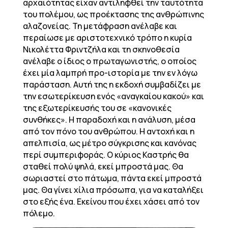
αρχαιότητας είχαν αντιληφθεί την ταυτότητα
του πολέμου, ως προέκτασης της ανθρώπινης
αλαζονείας. Τη μετάφραση ανέλαβε και
περαίωσε με αριστοτεχνικό τρόπο η κυρία
Νικολέττα Φριντζήλα και τη σκηνοθεσία
ανέλαβε ο ίδιος ο πρωταγωνιστής, ο οποίος
έχει μία λαμπρή προ-ιστορία με την εν λόγω
παράσταση. Αυτή της η εκδοχή συμβαδίζει με
την εσωτερίκευση ενός «αναγκαίου κακού» και
της εξωτερίκευσής του σε «κανονικές
συνθήκες». Η παραδοχή και η ανάλυση, μέσα
από τον πόνο του ανθρώπου. Η αντοχή και η
απελπισία, ως μέτρο σύγκρισης και κανόνας
περί συμπεριφοράς. Ο κύριος Καστρής θα
σταθεί πολύ ψηλά, εκεί μπροστά μας. Θα
σωριαστεί στο πάτωμα, πάντα εκεί μπροστά
μας. Θα γίνει χίλια πρόσωπα, για να καταλήξει
στο εξής ένα. Εκείνου που έχει χάσει από τον
πόλεμο.