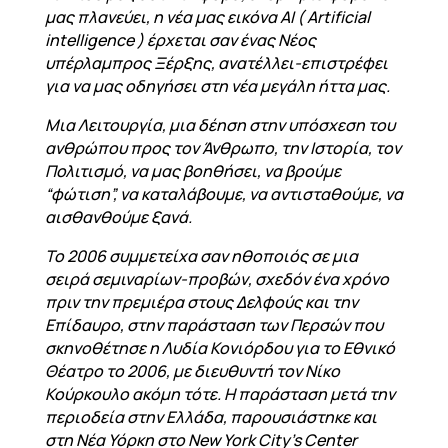
μας πλανεύει, η νέα μας εικόνα AI ( Artificial
intelligence ) έρχεται σαν ένας Νέος
υπέρλαμπρος Ξέρξης, ανατέλλει-επιστρέφει
για να μας οδηγήσει στη νέα μεγάλη ήττα μας.
Μια Λειτουργία, μια δέηση στην υπόσχεση του
ανθρώπου προς τον Άνθρωπο, την Ιστορία, τον
Πολιτισμό, να μας βοηθήσει, να βρούμε
“φώτιση”, να καταλάβουμε, να αντισταθούμε, να
αισθανθούμε ξανά.
Το 2006 συμμετείχα σαν ηθοποιός σε μια
σειρά σεμιναρίων-προβών, σχεδόν ένα χρόνο
πριν την πρεμιέρα στους Δελφούς και την
Επίδαυρο, στην παράσταση των Περσών που
σκηνοθέτησε η Λυδία Κονιόρδου για το Εθνικό
Θέατρο το 2006, με διευθυντή τον Νίκο
Κούρκουλο ακόμη τότε. Η παράσταση μετά την
περιοδεία στην Ελλάδα, παρουσιάστηκε και
στη Νέα Υόρκη στο New York City’s Center