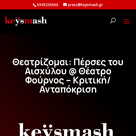
6949256666
press@keysmash.gr
Θεατρίζομαι: Πέρσες του
Αισχύλου @ Θέατρο
Φούρνος – Κριτική/
Ανταπόκριση