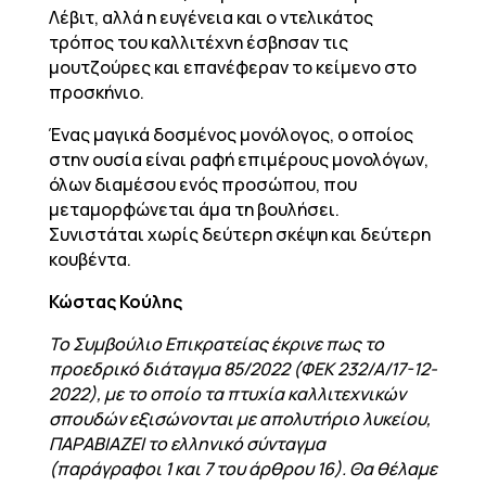
Λέβιτ, αλλά η ευγένεια και ο ντελικάτος
τρόπος του καλλιτέχνη έσβησαν τις
μουτζούρες και επανέφεραν το κείμενο στο
προσκήνιο.
Ένας μαγικά δοσμένος μονόλογος, ο οποίος
στην ουσία είναι ραφή επιμέρους μονολόγων,
όλων διαμέσου ενός προσώπου, που
μεταμορφώνεται άμα τη βουλήσει.
Συνιστάται χωρίς δεύτερη σκέψη και δεύτερη
κουβέντα.
Κώστας Κούλης
To Συμβούλιο Επικρατείας έκρινε πως το
προεδρικό διάταγμα 85/2022 (ΦΕΚ 232/Α/17-12-
2022), με το οποίο τα πτυχία καλλιτεχνικών
σπουδών εξισώνονται με απολυτήριο λυκείου,
ΠΑΡΑΒΙΑΖΕΙ το ελληνικό σύνταγμα
(παράγραφοι 1 και 7 του άρθρου 16). Θα θέλαμε