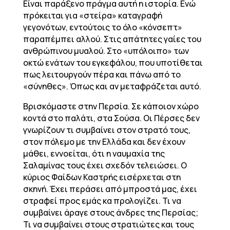
Είναι παράξενο πράγμα αυτή η ιστορία. Ενώ
πρόκειται για «στείρα» καταγραφή
γεγονότων, εντούτοις το όλο «κόνσεπτ»
παραπέμπει αλλού. Στις απάτητες γαίες του
ανθρώπινου μυαλού. Στο «υπόλοιπο» των
οκτώ ενάτων του εγκεφάλου, που υποτίθεται
πως λειτουργούν πέρα και πάνω από το
«σύνηθες». Όπως και αν μεταφράζεται αυτό.
Βρισκόμαστε στην Περσία. Σε κάποιον χώρο
κοντά στο παλάτι, στα Σούσα. Οι Πέρσες δεν
γνωρίζουν τι συμβαίνει στον στρατό τους,
στον πόλεμο με την Ελλάδα και δεν έχουν
μάθει, εννοείται, ότι η ναυμαχία της
Σαλαμίνας τους έχει σχεδόν τελειώσει. Ο
κύριος Φαίδων Καστρής εισέρχεται στη
σκηνή. Έχει περάσει από μπροστά μας, έχει
στραφεί προς εμάς κα προλογίζει. Τι να
συμβαίνει άραγε στους άνδρες της Περσίας;
Τι να συμβαίνει στους στρατιώτες και τους