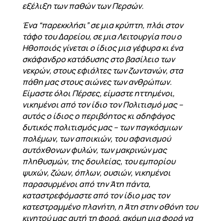
εξέλιξη των παθών των Περσών.
Ένα “παρεκκλήσι” σε μια κρύπτη, πλάι στον
τάφο του Δαρείου, σε μια Λειτουργία που ο
Ηθοποιός γίνεται ο ίδιος μια γέφυρα κι ένα
σκάφανδρο κατάδυσης στο βασίλειο των
νεκρών, στους εφιάλτες των ζωντανών, στα
πάθη μας στους αιώνες των ανθρώπων.
Είμαστε όλοι Πέρσες, είμαστε ηττημένοι,
νικημένοι από τον ίδιο τον Πολιτισμό μας –
αυτός ο ίδιος ο περιβόητος κι αδηφάγος
δυτικός πολιτισμός μας – των παγκόσμιων
πολέμων, των αποικιών, του αφανισμού
αυτόχθονων φυλών, των μακρινών μας
πληθυσμών, της δουλείας, του εμπορίου
ψυχών, ζώων, όπλων, ουσιών, νικημένοι
παρασυρμένοι από την Άτη πάντα,
καταστρεφόμαστε από τον ίδιο μας τον
κατεστραμμένο πλανήτη, η Άτη στην οθόνη του
κινητού μας αυτή τη φορά, ακόμη μια φορά να