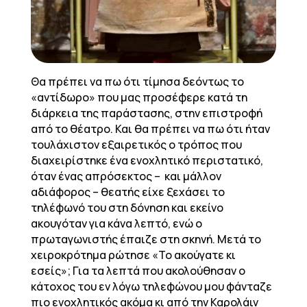
Θα πρέπει να πω ότι τίμησα δεόντως το
«αντίδωρο» που μας προσέφερε κατά τη
διάρκεια της παράστασης, στην επιστροφή
από το θέατρο. Και θα πρέπει να πω ότι ήταν
τουλάχιστον εξαιρετικός ο τρόπος που
διαχειρίστηκε ένα ενοχλητικό περιστατικό,
όταν ένας απρόσεκτος – και μάλλον
αδιάφορος – θεατής είχε ξεχάσει το
τηλέφωνό του στη δόνηση και εκείνο
ακουγόταν για κάνα λεπτό, ενώ ο
πρωταγωνιστής έπαιζε στη σκηνή. Μετά το
χειροκρότημα ρώτησε «Το ακούγατε κι
εσείς»; Για τα λεπτά που ακολούθησαν ο
κάτοχος του εν λόγω τηλεφώνου μου φάνταζε
πιο ενοχλητικός ακόμα κι από την Καρολάιν