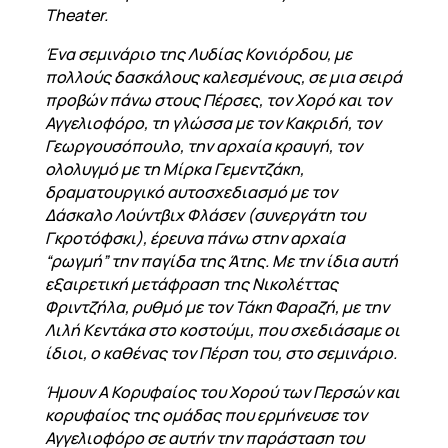
Theater.
Ένα σεμινάριο της Λυδίας Κονιόρδου, με
πολλούς δασκάλους καλεσμένους, σε μια σειρά
προβών πάνω στους Πέρσες, τον Χορό και τον
Αγγελιοφόρο, τη γλώσσα με τον Κακριδή, τον
Γεωργουσόπουλο, την αρχαία κραυγή, τον
ολολυγμό με τη Μίρκα Γεμεντζάκη,
δραματουργικό αυτοσχεδιασμό με τον
Δάσκαλο Λούντβιχ Φλάσεν (συνεργάτη του
Γκροτόφσκι), έρευνα πάνω στην αρχαία
“ρωγμή” την παγίδα της Άτης. Με την ίδια αυτή
εξαιρετική μετάφραση της Νικολέττας
Φριντζήλα, ρυθμό με τον Τάκη Φαραζή, με την
Λιλή Κεντάκα στο κοστούμι, που σχεδιάσαμε οι
ίδιοι, ο καθένας τον Πέρση του, στο σεμινάριο.
Ήμουν Α Κορυφαίος του Χορού των Περσών και
κορυφαίος της ομάδας που ερμήνευσε τον
Αγγελιοφόρο σε αυτήν την παράσταση του