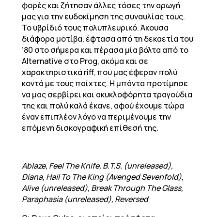
φορές και ζήτησαν άλλες τόσες την αρωγή
μας για την ευδοκίμηση της συναυλίας τους.
Το υβρίδιό τους πολυπλευρικό. Άκουσα
διάφορα μοτίβα, έφτασα από τη δεκαετία του
’80 στο σήμερα και πέρασα μία βόλτα από το
Alternative στο Prog, ακόμα και σε
χαρακτηριστικά riff, που μας έφεραν πολύ
κοντά με τους παίχτες. Η μπάντα προτίμησε
να μας σερβίρει και ακυκλοφόρητα τραγούδια
της και πολύ καλά έκανε, αφού έχουμε τώρα
έναν επιπλέον λόγο να περιμένουμε την
επόμενη δισκογραφική επίθεσή της.
Ablaze, Feel The Knife, B.T.S. (unreleased),
Diana, Hail To The King (Avenged Sevenfold),
Alive (unreleased), Break Through The Glass,
Paraphasia (unreleased), Reversed