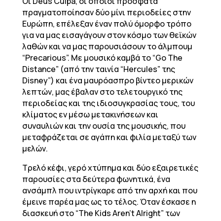
Οι Deus Culpa, οι οποίοι πρόσφατα
πραγματοποίησαν δύο μίνι περιοδείες στην
Ευρώπη, επέλεξαν έναν πολύ όμορφο τρόπο
για να μας εισαγάγουν στον κόσμο των θεϊκών
λαθών και να μας παρουσιάσουν το άλμπουμ
“Precarious”. Με μουσικό καμβά το “Go The
Distance” (από την ταινία “Hercules” της
Disney”) και ένα μαυρόασπρο βίντεο μερικών
λεπτών, μας έβαλαν στο τελετουργικό της
περιοδείας και της ιδιοσυγκρασίας τους, του
κλίματος εν μέσω μετακινήσεων και
συναυλιών και την ουσία της μουσικής, που
μεταφράζεται σε αγάπη και φιλία μεταξύ των
μελών.
Τρελό κέφι, γερό χτύπημα και δύο εξαιρετικές
παρουσίες στα δεύτερα φωνητικά, ένα
ανσάμπλ που ιντρίγκαρε από την αρχή και που
έμεινε παρέα μας ως το τέλος. Όταν έσκασε η
διασκευή στο “The Kids Aren’t Alright” των