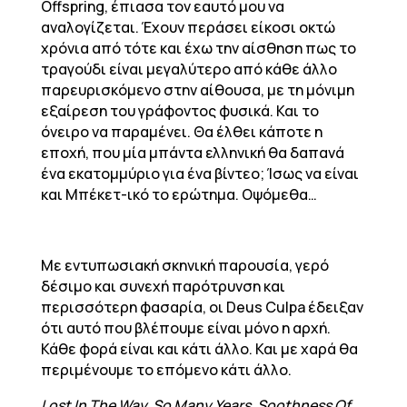
Offspring, έπιασα τον εαυτό μου να
αναλογίζεται. Έχουν περάσει είκοσι οκτώ
χρόνια από τότε και έχω την αίσθηση πως το
τραγούδι είναι μεγαλύτερο από κάθε άλλο
παρευρισκόμενο στην αίθουσα, με τη μόνιμη
εξαίρεση του γράφοντος φυσικά. Και το
όνειρο να παραμένει. Θα έλθει κάποτε η
εποχή, που μία μπάντα ελληνική θα δαπανά
ένα εκατομμύριο για ένα βίντεο; Ίσως να είναι
και Μπέκετ-ικό το ερώτημα. Οψόμεθα…
Με εντυπωσιακή σκηνική παρουσία, γερό
δέσιμο και συνεχή παρότρυνση και
περισσότερη φασαρία, οι Deus Culpa έδειξαν
ότι αυτό που βλέπουμε είναι μόνο η αρχή.
Κάθε φορά είναι και κάτι άλλο. Και με χαρά θα
περιμένουμε το επόμενο κάτι άλλο.
Lost In The Way, So Many Years, Soothness Of