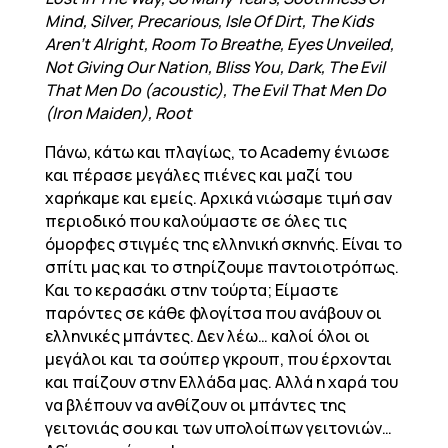
Mind, Silver, Precarious, Isle Of Dirt, The Kids
Aren’t Alright, Room To Breathe, Eyes Unveiled,
Not Giving Our Nation, Bliss You, Dark, The Evil
That Men Do (acoustic), The Evil That Men Do
(Iron Maiden), Root
Πάνω, κάτω και πλαγίως, το Academy ένιωσε
και πέρασε μεγάλες πιένες και μαζί του
χαρήκαμε και εμείς. Αρχικά νιώσαμε τιμή σαν
περιοδικό που καλούμαστε σε όλες τις
όμορφες στιγμές της ελληνική σκηνής. Είναι το
σπίτι μας και το στηρίζουμε παντοιοτρόπως.
Και το κερασάκι στην τούρτα; Είμαστε
παρόντες σε κάθε φλογίτσα που ανάβουν οι
ελληνικές μπάντες. Δεν λέω… καλοί όλοι οι
μεγάλοι και τα σούπερ γκρουπ, που έρχονται
και παίζουν στην Ελλάδα μας. Αλλά η χαρά του
να βλέπουν να ανθίζουν οι μπάντες της
γειτονιάς σου και των υπολοίπων γειτονιών…