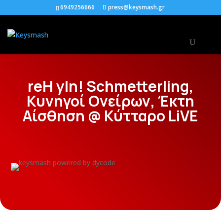
6949256666
press@keysmash.gr
reH yIn! Schmetterling,
Κυνηγοί Ονείρων, Έκτη
Αίσθηση @ Κύτταρο LiVE