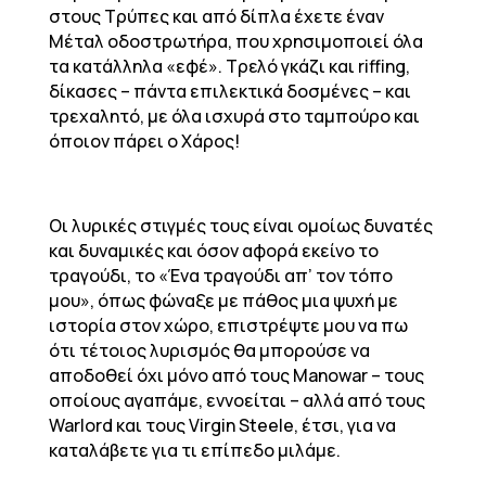
στους Τρύπες και από δίπλα έχετε έναν
Μέταλ οδοστρωτήρα, που χρησιμοποιεί όλα
τα κατάλληλα «εφέ». Τρελό γκάζι και riffing,
δίκασες – πάντα επιλεκτικά δοσμένες – και
τρεχαλητό, με όλα ισχυρά στο ταμπούρο και
όποιον πάρει ο Χάρος!
Οι λυρικές στιγμές τους είναι ομοίως δυνατές
και δυναμικές και όσον αφορά εκείνο το
τραγούδι, το «Ένα τραγούδι απ’ τον τόπο
μου», όπως φώναξε με πάθος μια ψυχή με
ιστορία στον χώρο, επιστρέψτε μου να πω
ότι τέτοιος λυρισμός θα μπορούσε να
αποδοθεί όχι μόνο από τους Manowar – τους
οποίους αγαπάμε, εννοείται – αλλά από τους
Warlord και τους Virgin Steele, έτσι, για να
καταλάβετε για τι επίπεδο μιλάμε.