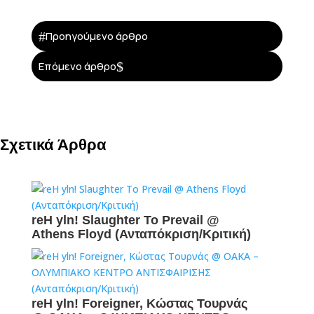
#
Προηγούμενο άρθρο
$
Επόμενο άρθρο
Σχετικά Άρθρα
reH yln! Slaughter To Prevail @
Athens Floyd (Ανταπόκριση/Κριτική)
reH yln! Foreigner, Κώστας Τουρνάς