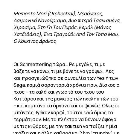
Memento Mori (Orchestral), Μεσόγειος,
Δαιμονικό Νανούρισμα, Δυο Φτερά Τσακισμένα,
Χιροσίμα, Στη Γη Του Πυρός, Κεμάλ (Μάνος
Χατζιδάκις), Ένα Τραγούδι Από Τον Τόπο Μου,
Ο Κοκκίνος Δράκος
Οι Schmetterling τώρα… Ρε μεγάλε, τι με
βάζετε να κάνω, τι με βάνετε να γράψω… Λες
και προσγειώθηκα σε συναυλία των Yes ή των
Saga, καμιά σαρανταριά χρόνια πριν. Δίσκος ο
ήχος – τα καλά και γνωστά του ήχου του
Κυττάρου και της μαγκιάς των ηχοληπτών του
– και καμπάνα τα όργανα και οι φωνές. Όλες οι
μπάντες βγήκαν καρφί, τούτοι εδώ όμως το
τερμάτισαν. Με τα πλήκτρα να δένουν άψογα
με τις κιθάρες, με την τακτική να παίζει η μία
γκάζια και η άλλα καθαρά και λίγο “crunchy”, με