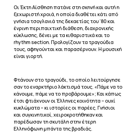
Οι Έκτη Αίσθηση πατάνε στη σκηνή και αυτή η
ξεχωριστή χροιά, η οποία διαθέτει κάτι από
γνήσια τσογλανιά της δεκαετίας του ’80 και
ένρινη περιπαιχτική διάθεση, διαχρονικής
κύκλωσης, δένει με τα κιθαριστικά και το
rhythm section. Προλογίζουν τα τραγούδια
τους, αφηγούνται και παρασέρνουν. Η μουσική
είναι γιορτή.
Φτάνουν στο τραγούδι, το οποίο λειτούργησε
σαν το εναρκτήριο λάκτισμά τους. «Πάμε να το
κάνουμε, πάμε να το προβάρουμε»; Και κάπως
έτσι φτιάχνουν οι Έλληνες κοινότητα – ουχί
κυκλώματα – κι ιστορίες οι παρέες. Γνήσιοι
και συγκινητικοί, χειροκροτήθηκαν και
παρέδωσαν τη σκυτάλη στην έτερη
Ελληνόφωνη μπάντα της βραδιάς.