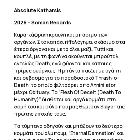
Absolute Katharsis
2026 – Soman Records
Καρά-κάφρικη κραυγή και μπάσιμο των
οργάνων. Στο καπάκι riffολόγημα, σκάσιμο στα
έτερα όργανα και μετά όλοι μαζί. Tutti και
κουπλέ, με τη φωνή να ακούγεται μπρούταλ,
εντελώς Death, ενώ φύονται και κάποιες
πρίμες ουάργκες. Η μπάντα παίζει με αγάπη
και σεβασμό για το παραδοσιακό Thrash-o-
Death, το οποίο φιλτράρει από Annihilator
μέχρι Obituary. To “Flesh Of Deceit (Death To
Humanity)” διαθέτει και αργό κομμάτι στη
δομή του και σόλο που μας θύμισαν Slayer της
πρώτης εποχής τους.
Τα τύμπανα οδηγούν και μπάζουν το δεύτερο
κομμάτι του άλμπουμ, “Eternal Damnation” και