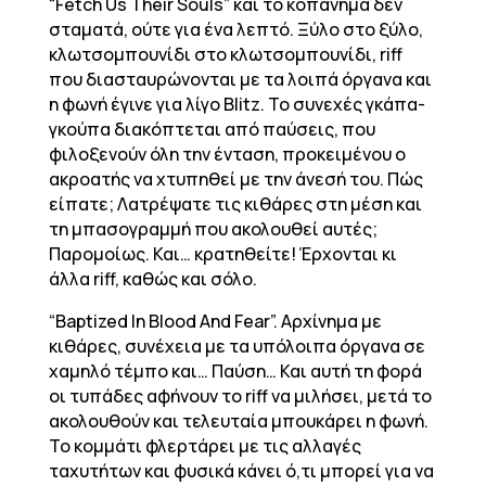
“Fetch Us Their Souls” και το κοπάνημα δεν
σταματά, ούτε για ένα λεπτό. Ξύλο στο ξύλο,
κλωτσομπουνίδι στο κλωτσομπουνίδι, riff
που διασταυρώνονται με τα λοιπά όργανα και
η φωνή έγινε για λίγο Blitz. To συνεχές γκάπα-
γκούπα διακόπτεται από παύσεις, που
φιλοξενούν όλη την ένταση, προκειμένου ο
ακροατής να χτυπηθεί με την άνεσή του. Πώς
είπατε; Λατρέψατε τις κιθάρες στη μέση και
τη μπασογραμμή που ακολουθεί αυτές;
Παρομοίως. Και… κρατηθείτε! Έρχονται κι
άλλα riff, καθώς και σόλο.
“Baptized In Blood And Fear”. Αρχίνημα με
κιθάρες, συνέχεια με τα υπόλοιπα όργανα σε
χαμηλό τέμπο και… Παύση… Και αυτή τη φορά
οι τυπάδες αφήνουν το riff να μιλήσει, μετά το
ακολουθούν και τελευταία μπουκάρει η φωνή.
Το κομμάτι φλερτάρει με τις αλλαγές
ταχυτήτων και φυσικά κάνει ό,τι μπορεί για να