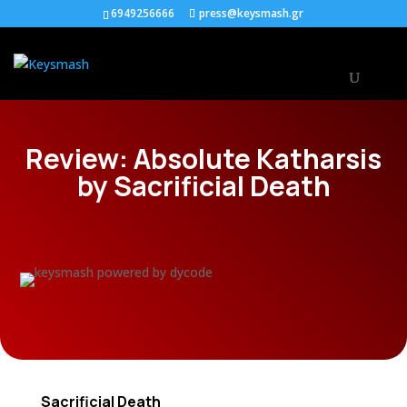
6949256666
press@keysmash.gr
Review: Absolute Katharsis
by Sacrificial Death
Sacrificial Death