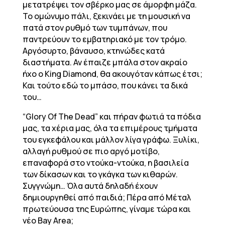
μετατρέψει τον σβέρκο μας σε άμορφη μάζα.
Το ομώνυμο πάλι, ξεκινάει με τη μουσική να
πατά στον ρυθμό των τυμπάνων, που
παντρεύουν το εμβατηριακό με τον τρόμο.
Αργόσυρτο, βάναυσο, κτηνώδες κατά
διαστήματα. Αν έπαιζε μπάλα στον ακραίο
ήχο ο King Diamond, θα ακουγόταν κάπως έτσι;
Και τούτο εδώ το μπάσο, που κάνει τα δικά
του…
“Glory Of The Dead” και πήραν φωτιά τα πόδια
μας, τα χέρια μας, όλα τα επιμέρους τμήματα
του εγκεφάλου και μάλλον λίγα γράφω. Ξυλίκι,
αλλαγή ρυθμού σε πιο αργό μοτίβο,
επαναφορά στο ντούκα-ντούκα, η βασιλεία
των δίκασων και το γκάγκα των κιθαρών.
Συγγνώμη… Όλα αυτά δηλαδή έχουν
δημιουργηθεί από παιδιά; Πέρα από Μέταλ
πρωτεύουσα της Ευρώπης, γίναμε τώρα και
νέο Bay Area;