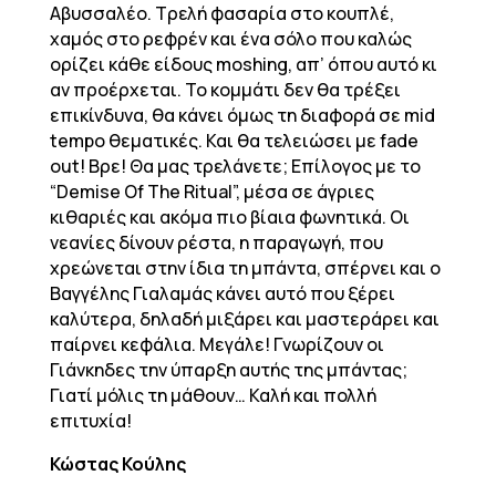
Αβυσσαλέο. Τρελή φασαρία στο κουπλέ,
χαμός στο ρεφρέν και ένα σόλο που καλώς
ορίζει κάθε είδους moshing, απ’ όπου αυτό κι
αν προέρχεται. Το κομμάτι δεν θα τρέξει
επικίνδυνα, θα κάνει όμως τη διαφορά σε mid
tempo θεματικές. Και θα τελειώσει με fade
out! Βρε! Θα μας τρελάνετε; Επίλογος με το
“Demise Of The Ritual”, μέσα σε άγριες
κιθαριές και ακόμα πιο βίαια φωνητικά. Οι
νεανίες δίνουν ρέστα, η παραγωγή, που
χρεώνεται στην ίδια τη μπάντα, σπέρνει και ο
Βαγγέλης Γιαλαμάς κάνει αυτό που ξέρει
καλύτερα, δηλαδή μιξάρει και μαστεράρει και
παίρνει κεφάλια. Μεγάλε! Γνωρίζουν οι
Γιάνκηδες την ύπαρξη αυτής της μπάντας;
Γιατί μόλις τη μάθουν… Καλή και πολλή
επιτυχία!
Κώστας Κούλης