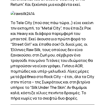
Return”. Και ξεκίνησε μια κουβέντα εκεί.
Το Tele City (πού σας πάω τώρα…) είχε εκείνη
την εκπομπή, το “Metal City”, που έπαιζε Ροκ
και Heavy και διάφορα παρεμφερή του
μπαχτσέ. Εκεί άκουσα για πρώτη φορά το
“Street Girl” και έπαθα σοκ! Οι δικοί μας, οι
Έλληνες Raw Silk, τους οποίους δεν είχα
ξανακούσει στη ζωή μου, σέρβιραν ένα
τραγούδι που μόνο Τιτάνες του ιδιώματος θα
μπορούσαν να είχαν γράψει. Γνήσιο AOR,
πομπώδες και υπέρ-μελωδικό. Λίγες μέρες
μετά βρέθηκα στο Rock City – έτσι, όλα τα City
στην πίστα – της Σωκράτους και στη βιτρίνα
υπήρχε το “Silk Under The Skin”. Αν θυμάμαι
καλά, κόστιζε χίλιες πενήντα δραχμές. Το
πήρα χωρίς να το σκεφτώ δυο φορές.