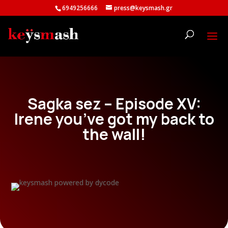
6949256666
press@keysmash.gr
Sagka sez – Episode XV:
Irene you’ve got my back to
the wall!