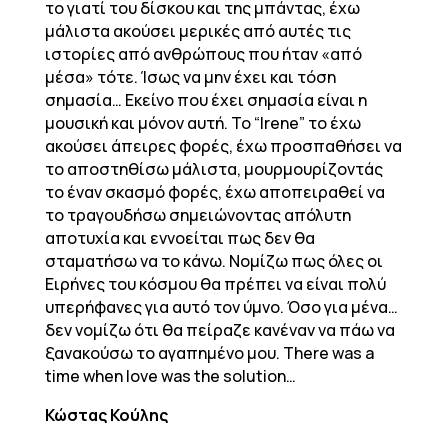
το γιατί του δίσκου και της μπάντας, έχω
μάλιστα ακούσει μερικές από αυτές τις
ιστορίες από ανθρώπους που ήταν «από
μέσα» τότε. Ίσως να μην έχει και τόση
σημασία… Εκείνο που έχει σημασία είναι η
μουσική και μόνον αυτή. Το “Irene” το έχω
ακούσει άπειρες φορές, έχω προσπαθήσει να
το αποστηθίσω μάλιστα, μουρμουρίζοντάς
το έναν σκασμό φορές, έχω αποπειραθεί να
το τραγουδήσω σημειώνοντας απόλυτη
αποτυχία και εννοείται πως δεν θα
σταματήσω να το κάνω. Νομίζω πως όλες οι
Ειρήνες του κόσμου θα πρέπει να είναι πολύ
υπερήφανες για αυτό τον ύμνο. Όσο για μένα…
δεν νομίζω ότι θα πείραζε κανέναν να πάω να
ξανακούσω το αγαπημένο μου. There was a
time when love was the solution…
Κώστας Κούλης