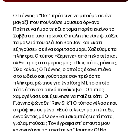
Ο Γιάννης ο “Def” πρότεινε να μπούμε σε ένα
μαγαζί που πουλούσε μουσικά όργανα.
Πρέπει να ήμαστε έξι άτομα παρέα εκείνο το
Σαββατιάτικο πρωινό. Ο πωλητής είχε φτιάξει
τα μαλλιά του αλά Jon Bon Jovi και «κάτι
εξηγούσε» σε ένα κοριτσοσμάρι. Χαζεύαμε τα
πλήκτρα. Ο τύπος «ξέμεινε» από πελατεία και
ήλθε προς στο μέρος μας. «Πώς πάτε, μάγκες;
Όλα καλά»; Ο Γιάννης, ο οποίος έκανε πιάνο
στο ωδείο και γούσταρε σαν τρελός τα
πλήκτρα, ρώτησε για ένα Korg M1, το οποίο
τότε ήταν όχι απλά πανάκριβο… Ο τύπος
χαμογέλασε και ξεκίνησε να παίζει κάτι. Ο
Γιάννης φώναξε “Raw Silk”! Ο τύπος γέλασε και
στράφηκε σε μένα. «Εσύ τι λες;» μου πέταξε,
εννοώντας μάλλον «Εσύ σκαμπάζεις τίποτα,
γιαλαμπούκα»; Τον έγραψα στ’ απαυτά μου
κανονικά και του αντίτεινα “Journey Of No