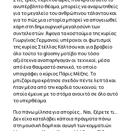
ανυπέρβλητο θέαμα, μπορείς να αναρωτηθείς
για το μεγαλείο του ανθρώπινου τάλαντου και
για το πώς μια ιστορία μπορεί να απογειωθεί
χάρη στη δημιουργική μεγαλοσύνη των
συντελεστών. Άψογα τα κοστούμια της κυρίας
Γιωργίνας Γερμανού, υπέροχοι οι φωτισμοί
της κυρίας Στέλλας Κάλτσου και για βραβείο
όλο τούτο το gloomy μοτίβο που τόσο
αξιότεχνα αναπαρήγαγαν οι τεχνικοί, μέσα
από ένα θαυμαστό σκηνικό, το οποίο
υπογράφει ο κύριος Πάρις Μέξης. Το
μπιζάρισμα κράτησε σχεδόν πέντε λεπτά και
ήταν μέσα από την καρδιά του κοινού, το
οποίο έμεινε με το στόμα ανοιχτό σε όλο αυτό
το υπερθέαμα.
Πιο πάνω μίλησα για απορίες… Ναι, ξέρετε τι…
Δεν είχα καταλάβει κάποια πράγματα πάνω
στη μουσική δομή και αγωγή των κομματιών.