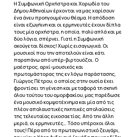
Η Συμφωνική Ορχήστρα και Χορωδία του
Δήμου Αθηναίων έρχονται να μας χαρίσουν
ένα άνευ προηγουμένου θέαμα. Η απόδοση
είναι εξωγήινη και οι ερμηνευτές έχουν δίπλα
τους μία ορχήστρα, η οποία, πολύ απλά και με
δύο λόγια, σπέρνει. Γιατί η Συμφωνική
ακούγεται δίσκος! Χωρίς εισαγωγικά. Οι
μουσικοί που την αποτελούν είναι κάτι
παραπάνω από υπέρ-βιρτουόζοι. O
μαέστρος, αρχί-μουσικός και
πρωτομάστορας της εν λόγω παράστασης,
Γιώργος Πέτρου, ο οποίος στην ουσία έχει
φροντίσει τη γένεση και μεταφορά τη σκηνή
όλου τούτου του ομορφακίου, μας παρέδωσε
ένα μουσικό κομψοτέχνημα και μία από τις
πλέον απολαυστικές ηχητικές απολαύσεις
της τελευταίας εικοσαετίας. Από την άλλη
μεριά, οι ερμηνευτές… Τόσο υπέροχοι όλοι
τους! Πέρα από το πρωταγωνιστικό ζευγάρι,