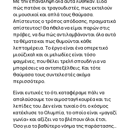
Με την επανάληψη όλα αυτά λύθηκαν. Είδα
πώς πατάνε οι τραγουδιστές, πως εκτελούν
οι μουσικοί και απλά τους θαύμασα.
Απίστευτος ο τρόπος απόδοσης, πραγματικά
απίστευτος! Θα ήθελα να είμαι παρών στις
πρόβες, να δω πώς αντιλαμβάνονται όλα αυτά
τα θέματα και πως θυμούνται κάθε
λεπτομέρεια. Το έργο είναι ένα οπερετικό
μιούζικαλ και οι μελωδίες είναι τόσο
ψαγμένες, που θέλει τρελή σπουδή για να
μπορέσεις να ανταπεξέλθεις. Και τότε
θαύμασα τους συντελεστές ακόμα
περισσότερο.
Είναι ευτυχές το ότι καταφέραμε πάλι να
απολαύσουμε τον αιμοσταγή κουρέα και τις
λεπίδες του. Δεν είναι τυχαίο ότι ο κόσμος
κατέκλυσε το Ολυμπία, το οποίο είναι «μαγαζί
γωνία» και αξίζει να το βλέπουν όλοι έτσι.
Όσο για το βαθύτερο νόημα της παράστασης…