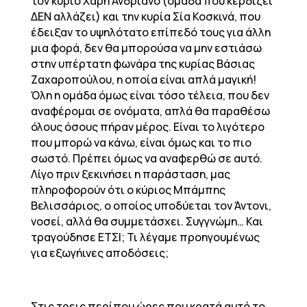
τον κύριο Χάρη Ανδριανό (ομάδα που κερδίζει
ΔΕΝ αλλάζει) και την κυρία Σία Κοσκινά, που
έδειξαν το υψηλότατο επίπεδό τους για άλλη
μια φορά, δεν θα μπορούσα να μην εστιάσω
στην υπέρτατη φωνάρα της κυρίας Βάσιας
Ζαχαροπούλου, η οποία είναι απλά μαγική!
Όλη η ομάδα όμως είναι τόσο τέλεια, που δεν
αναφέρομαι σε ονόματα, απλά θα παραθέσω
όλους όσους πήραν μέρος. Είναι το λιγότερο
που μπορώ να κάνω, είναι όμως και το πιο
σωστό. Πρέπει όμως να αναφερθώ σε αυτό.
Λίγο πριν ξεκινήσει η παράσταση, μας
πληροφορούν ότι ο κύριος Μπάμπης
Βελισσάριος, ο οποίος υποδύεται τον Άντονι,
νοσεί, αλλά θα συμμετάσχει. Συγγνώμη… Και
τραγούδησε ΕΤΣΙ; Τι λέγαμε προηγουμένως
για εξωγήινες αποδόσεις;
Στις τρεις περίπου ώρες που κρατά αυτό το