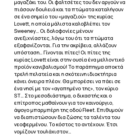
μαγαζάκι του. Οι φαλτσέτες του δεν αργούν να
πιάσουν δουλειά και τα πτώματα καταλήγουν
σε ένα σημείο του «μαγαζιού» της κυρίας
Lovett, η οποία μάλιστα καλοβλέπει τον
Sweeney… Οι δολοφονίες μένουν
ανεξιχνίαστες, λόγω του ότι τα πτώματα
εξαφανίζονται. Για την ακρίβεια, αλλάζουν
υπόσταση… Γίνονται πίτες! Οι πίτες της
κυρίας Lovett είναι στην ουσία ένα μελλοντικό
προϊόν κανιβαλισμού! Το παράπηγμα αποκτά
τρελή πελατεία και η σκότεινη ιδιοκτήτρια
κάνει όνειρα πλέον. Θα μπορέσει να πάει σε
ένα νησί με τον «αγαπημένο της», τον κύριο
ST… Στο μεσοδιάστημα, ο δικαστής και ο
επίτροπος μαθαίνουν για τον καινούργιο,
άψογο μπαρμπέρη της οδού Fleet. Επιθυμούν
να διαπιστώσουν δια ζώσης τα ταλέντα του
νεοφερμένου. Το κόστος το αντέχουν. Έτσι
νομίζουν τουλάχιστον…