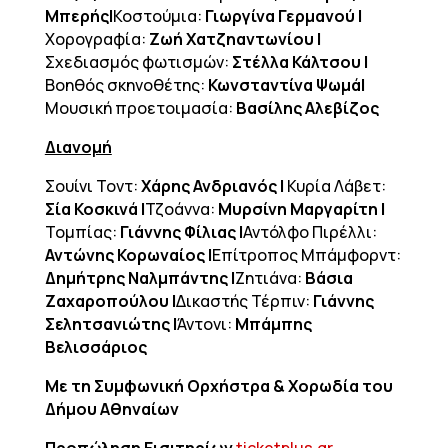
Μπερής|
Κοστούμια:
Γιωργίνα Γερμανού |
Χορογραφία:
Ζωή Χατζηαντωνίου |
Σχεδιασμός φωτισμών:
Στέλλα Κάλτσου |
Βοηθός σκηνοθέτης:
Κωνσταντίνα Ψωμά|
Μουσική προετοιμασία:
Βασίλης Αλεβίζος
Διανομή
Σουίνι Τοντ:
Χάρης Ανδριανός |
Κυρία Λάβετ:
Σία Κοσκινά |
Τζοάννα:
Μυρσίνη Μαργαρίτη |
Τομπίας:
Γιάννης Φίλιας |
Αντόλφο Πιρέλλι:
Αντώνης Κορωναίος |
Επίτροπος Μπάμφορντ:
Δημήτρης Ναλμπάντης |
Ζητιάνα:
Βάσια
Ζαχαροπούλου |
Δικαστής Τέρπιν:
Γιάννης
Σελητσανιώτης |
Άντονι:
Μπάμπης
Βελισσάριος
Με τη Συμφωνική Ορχήστρα & Χορωδία του
Δήμου Αθηναίων