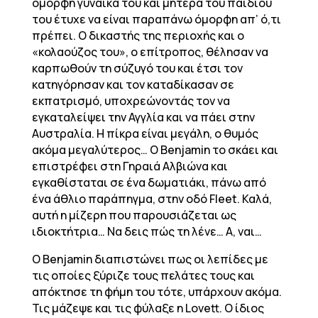
όμορφη γυναίκα του και μητέρα του παιδιού
του έτυχε να είναι παραπάνω όμορφη απ’ ό,τι
πρέπει. Ο δικαστής της περιοχής και ο
«κολαούζος του», ο επίτροπος, θέλησαν να
καρπωθούν τη σύζυγό του και έτσι τον
κατηγόρησαν και τον καταδίκασαν σε
εκπατρισμό, υποχρεώνοντάς τον να
εγκαταλείψει την Αγγλία και να πάει στην
Αυστραλία. Η πίκρα είναι μεγάλη, ο θυμός
ακόμα μεγαλύτερος… Ο Benjamin το σκάει και
επιστρέφει στη Γηραιά Αλβιώνα και
εγκαθίσταται σε ένα δωματιάκι, πάνω από
ένα άθλιο παράπηγμα, στην οδό Fleet. Καλά,
αυτή η μίζερη που παρουσιάζεται ως
ιδιοκτήτρια… Να δεις πώς τη λένε… Α, ναι…
Ο Benjamin διαπιστώνει πως οι λεπίδες με
τις οποίες ξύριζε τους πελάτες τους και
απόκτησε τη φήμη του τότε, υπάρχουν ακόμα.
Τις μάζεψε και τις φύλαξε η Lovett. Ο ίδιος