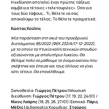
Η εκδίκηση αποτελεί έναν πρώτης τάξεως
καμβά για τέτοιες «τελετουργίες». Όσο για
τους δύο τάφους… Τι, θέλετε να σας
αποκαλύψω το τέλος; Το θέλετε πραγματικά;
Κώστας Κούλης
Μία παράσταση στη σκιά του προεδρικού
διατάγματος 85/2022 (ΦΕΚ 232/Α/17-12-2022),
με το οποίο τα πτυχία καλλιτεχνικών σπουδών
εξισώνονται με απολυτήριο λυκείου. Θα
θέλαμε πολύ να μάθουμε το όνομα εκείνου που
σκέφτηκε και έπεισε και τους άλλους να γίνει
κάτι τέτοιο. Θα επανέλθουμε.
Σκηνοθεσία:
Γιώργος Πέτρου |
Μουσική
διεύθυνση:
Γιώργος Πέτρου
(17, 19, 22, 24/01) /
Νίκος Λαάρης
(18, 25, 26, 27/01) |Σκηνικά:
Πάρις
Μέξης |
Διδασκαλία Χορωδίας:
Σταύρος