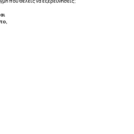
γμή που θέλεις να εξερευνήσεις;
αι
το,