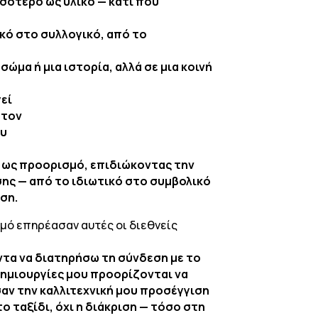
σσότερο ως υλικό — κάτι που
κό στο συλλογικό, από το
ώμα ή μια ιστορία, αλλά σε μια κοινή
γεί
στον
ου
χι ως προορισμό, επιδιώκοντας την
ης — από το ιδιωτικό στο συμβολικό
ση.
θμό επηρέασαν αυτές οι διεθνείς
ντα να διατηρήσω τη σύνδεση με το
 δημιουργίες μου προορίζονται να
αν την καλλιτεχνική μου προσέγγιση
ο ταξίδι, όχι η διάκριση — τόσο στη