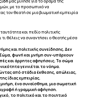
ζίδη
μας μίλησε για το όραμα της
γμών, με το προσωπικό να
ς τον θεατή σε μια βιωματική εμπειρία
 ταυτότητα και πεδίο πολιτικής
ι τι θέλεις να συναντήσει ο θεατής μέσα
ήμης και πολιτικής συνείδησης. Δεν
 Σώμα, φωνή και μνήμη συν-υπάρχουν
πές και άρρητες αφηγήσεις. Το σώμα
νικότητα γεννιέται το νόημα.
νώντας από στάδια έκθεσης, απώλειας,
ης ίδιας εμπειρίας.
α μνήμη, ένα συναίσθημα, μια σωματική
ριγραφή ή γραμμική αφήγηση.
ικό, το πολιτικό και το ποιητικό