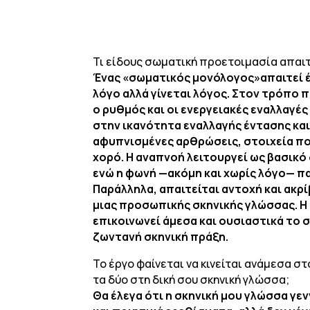
Τι είδους σωματική προετοιμασία απαι
Ένας «σωματικός μονόλογος»απαιτεί έν
λόγο αλλά γίνεται λόγος. Στον τρόπο πο
ο ρυθμός και οι ενεργειακές εναλλαγέ
στην ικανότητα εναλλαγής έντασης και
αφυπνισμένες αρθρώσεις, στοιχεία πο
χορό. Η αναπνοή λειτουργεί ως βασικό
ενώ η φωνή —ακόμη και χωρίς λόγο— π
Παράλληλα, απαιτείται αντοχή και ακρί
μιας προσωπικής σκηνικής γλώσσας. Η
επικοινωνεί άμεσα και ουσιαστικά το
ζωντανή σκηνική πράξη.
Το έργο φαίνεται να κινείται ανάμεσα σ
τα δύο στη δική σου σκηνική γλώσσα;
Θα έλεγα ότι η σκηνική μου γλώσσα γε