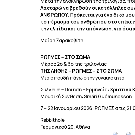
Mετά την ολοκλήρωση της τριλογίας, ποι
Λαχταρώ να βρεθούν οι κατάλληλες συ
ΑΝΘΡΩΠΟΥ. Πρόκειται για ένα δικό μο
το πέρασμα του ανθρώπου στο επέκειν
την ελπίδα και την απόγνωση, για όσα 
Μαίρη Ζαρακοβίτη
ΡΩΓΜΕΣ – ΣΤΟ ΣΩΜΑ
Μέρος 2ο & 3ο της τριλογίας
ΤΗΣ ΛΗΘΗΣ – ΡΩΓΜΕΣ – ΣΤΟ ΣΩΜΑ
Μια σπουδή πάνω στην γυναικότητα
Σύλληψη – Ποίηση – Ερμηνεία:
Χριστίνα 
Μουσική Σύνθεση: Smári Guðmundsson
7 – 22 Ιανουαρίου 2026: ΡΩΓΜΕΣ στις 21
Rabbithole
Γερμανικού 20, Αθήνα