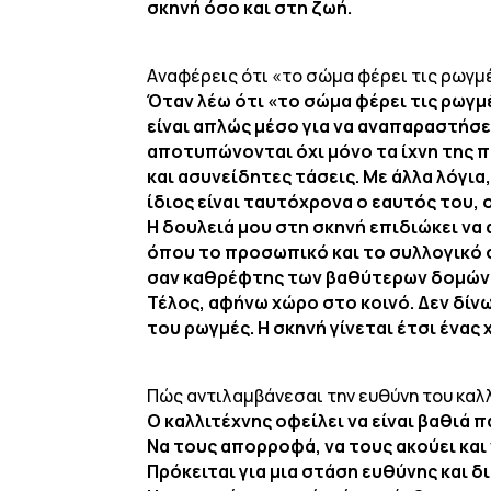
σκηνή όσο και στη ζωή.
Aναφέρεις ότι «το σώμα φέρει τις ρωγμ
Όταν λέω ότι «το σώμα φέρει τις ρωγμ
είναι απλώς μέσο για να αναπαραστήσε
αποτυπώνονται όχι μόνο τα ίχνη της π
και ασυνείδητες τάσεις. Με άλλα λόγι
ίδιος είναι ταυτόχρονα ο εαυτός του, ο
Η δουλειά μου στη σκηνή επιδιώκει να
όπου το προσωπικό και το συλλογικό σ
σαν καθρέφτης των βαθύτερων δομών 
Τέλος, αφήνω χώρο στο κοινό. Δεν δίνω 
του ρωγμές. Η σκηνή γίνεται έτσι ένα
Πώς αντιλαμβάνεσαι την ευθύνη του καλλι
Ο καλλιτέχνης οφείλει να είναι βαθιά
Να τους απορροφά, να τους ακούει και 
Πρόκειται για μια στάση ευθύνης και δ