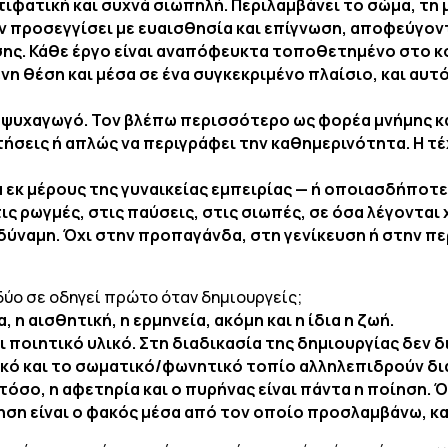
ντιφατική και συχνά σιωπηλή. Περιλαμβάνει το σώμα, τη 
την προσεγγίσει με ευαισθησία και επίγνωση, αποφεύγο
σης. Κάθε έργο είναι αναπόφευκτα τοποθετημένο στο κ
ένη θέση και μέσα σε ένα συγκεκριμένο πλαίσιο, και αυ
 ψυχαγωγό. Τον βλέπω περισσότερο ως φορέα μνήμης κα
σεις ή απλώς να περιγράφει την καθημερινότητα. Η τέχν
ά εκ μέρους της γυναικείας εμπειρίας — ή οποιασδήποτε
ις ρωγμές, στις παύσεις, στις σιωπές, σε όσα λέγονται 
 δύναμη. Όχι στην προπαγάνδα, στη γενίκευση ή στην π
 δύο σε οδηγεί πρώτο όταν δημιουργείς;
, η αισθητική, η ερμηνεία, ακόμη και η ίδια η ζωή.
ι ποιητικό υλικό. Στη διαδικασία της δημιουργίας δεν 
ικό και το σωματικό/φωνητικό τοπίο αλληλεπιδρούν δι
τόσο, η αφετηρία και ο πυρήνας είναι πάντα η ποίηση. Ό
ηση είναι ο φακός μέσα από τον οποίο προσλαμβάνω, κα