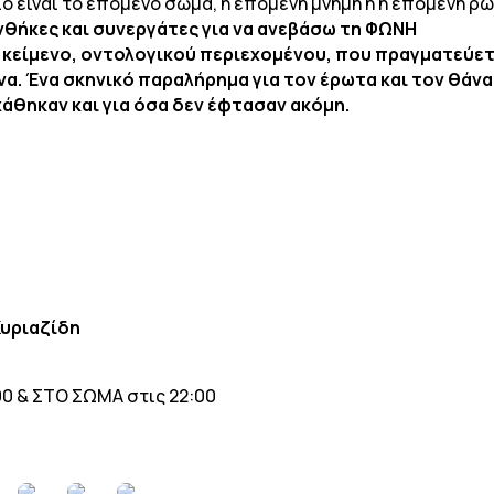
ο είναι το επόμενο σώμα, η επόμενη μνήμη ή η επόμενη ρω
νθήκες και συνεργάτες για να ανεβάσω τη ΦΩΝΗ
υ κείμενο, οντολογικού περιεχομένου, που πραγματεύετ
α. Ένα σκηνικό παραλήρημα για τον έρωτα και τον θάνα
χάθηκαν και για όσα δεν έφτασαν
ακόμη.
Κυριαζίδη
:00 & ΣΤΟ ΣΩΜΑ στις 22:00