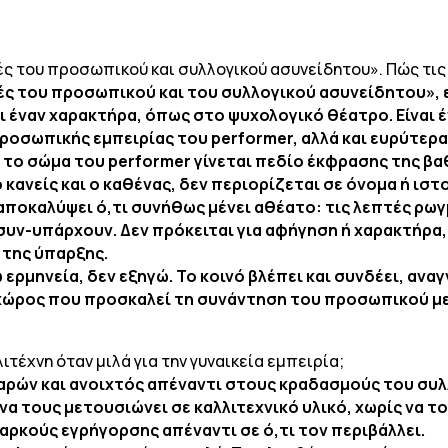
ές του προσωπικού και συλλογικού ασυνείδητου». Πώς τις 
ές του προσωπικού και του συλλογικού ασυνείδητου», 
ι έναν χαρακτήρα, όπως στο ψυχολογικό θέατρο. Είναι 
ροσωπικής εμπειρίας του performer, αλλά και ευρύτερ
α, το σώμα του performer γίνεται πεδίο έκφρασης της β
 κανείς και ο καθένας, δεν περιορίζεται σε όνομα ή ιστ
 αποκαλύψει ό,τι συνήθως μένει αθέατο: τις λεπτές ρωγ
υν-υπάρχουν. Δεν πρόκειται για αφήγηση ή χαρακτήρα, α
της ύπαρξης.
ερμηνεία, δεν εξηγώ. Το κοινό βλέπει και συνδέει, αναγν
ς χώρος που προσκαλεί τη συνάντηση του προσωπικού με
τέχνη όταν μιλά για την γυναικεία εμπειρία;
 παρών και ανοιχτός απέναντι στους κραδασμούς του συλ
να τους μετουσιώνει σε καλλιτεχνικό υλικό, χωρίς να τ
ιαρκούς εγρήγορσης απέναντι σε ό,τι τον περιβάλλει.