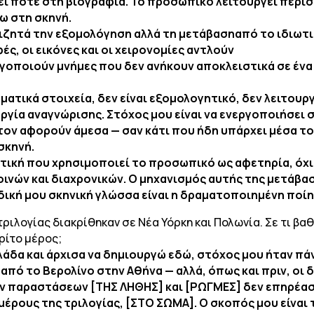
νει ποτέ στη βιογραφία. Το προσωπικό λειτουργεί περι
ω στη σκηνή.
πιζητά την εξομολόγηση αλλά τη μετάβασηαπό το ιδιωτι
ς, οι εικόνες και οι χειρονομίες αντλούν
γοποιούν μνήμες που δεν ανήκουν αποκλειστικά σε ένα σ
ματικά στοιχεία, δεν είναι εξομολογητικό, δεν λειτουρ
ργία αναγνώρισης. Στόχος μου είναι να ενεργοποιήσει 
τον αφορούν άμεσα — σαν κάτι που ήδη υπάρχει μέσα τ
σκηνή.
ρακτική που χρησιμοποιεί το προσωπικό ως αφετηρία, ό
νών και διαχρονικών. Ο μηχανισμός αυτής της μετάβασ
 δική μου σκηνική γλώσσα είναι η δραματοποιημένη ποίη
ιλογίας διακρίθηκαν σε Νέα Υόρκη και Πολωνία. Σε τι βα
ρίτο μέρος;
άδα και άρχισα να δημιουργώ εδώ, στόχος μου ήταν πά
 από το Βερολίνο στην Αθήνα — αλλά, όπως και πριν, οι
των παραστάσεων [ΤΗΣ ΛΗΘΗΣ] και [ΡΩΓΜΕΣ] δεν επηρέασ
έρους της τριλογίας, [ΣΤΟ ΣΩΜΑ]. Ο σκοπός μου είναι τ