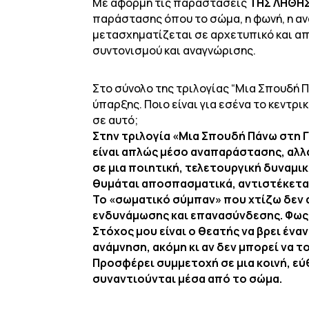
Με αφορμή τις παραστάσεις
ΤΗΣ ΛΗΘΗΣ
παράστασης όπου το σώμα, η φωνή, η α
μετασχηματίζεται σε αρχετυπικό και απ
συντονισμού και αναγνώρισης.
Στο σύνολο της τριλογίας “Μια Σπουδή Π
ύπαρξης. Ποιο είναι για εσένα το κεντρ
σε αυτό;
Στην τριλογία «Μια Σπουδή Πάνω στη Γ
είναι απλώς μέσο αναπαράστασης, αλλ
σε μια ποιητική, τελετουργική δυναμι
θυμάται αποσπασματικά, αντιστέκεται,
Το «σωματικό σύμπαν» που χτίζω δεν 
ενδυνάμωσης και επανασύνδεσης. Φως 
Στόχος μου είναι ο θεατής να βρει ένα
ανάμνηση, ακόμη κι αν δεν μπορεί να 
Προσφέρει συμμετοχή σε μια κοινή, εύ
συναντιούνται μέσα από το σώμα.