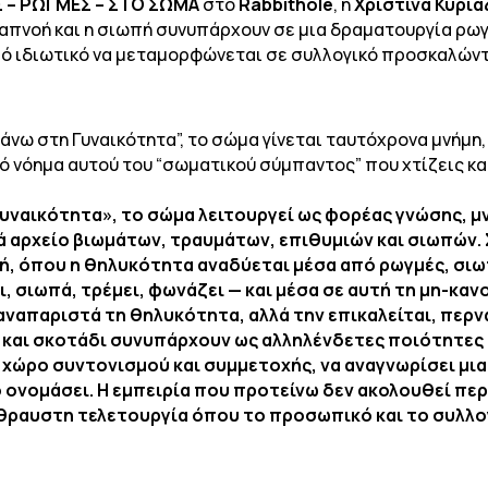
 – ΡΩΓΜΕΣ – ΣΤΟ ΣΩΜΑ
στο
Rabbithole
, η
Χριστίνα Κυρια
ναπνοή και η σιωπή συνυπάρχουν σε μια δραματουργία ρω
ό ιδιωτικό να μεταμορφώνεται σε συλλογικό προσκαλώντα
άνω στη Γυναικότητα”, το σώμα γίνεται ταυτόχρονα μνήμη,
ικό νόημα αυτού του “σωματικού σύμπαντος” που χτίζεις κα
υναικότητα», το σώμα λειτουργεί ως φορέας γνώσης, μν
ά αρχείο βιωμάτων, τραυμάτων, επιθυμιών και σιωπών.
κή, όπου η θηλυκότητα αναδύεται μέσα από ρωγμές, σιω
 σιωπά, τρέμει, φωνάζει — και μέσα σε αυτή τη μη-κανο
αναπαριστά τη θηλυκότητα, αλλά την επικαλείται, περ
και σκοτάδι συνυπάρχουν ως αλληλένδετες ποιότητες τ
ν χώρο συντονισμού και συμμετοχής, να αναγνωρίσει μι
το ονομάσει. Η εμπειρία που προτείνω δεν ακολουθεί πε
θραυστη τελετουργία όπου το προσωπικό και το συλλογ