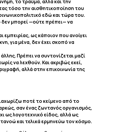
μνήμη, το τραύμα, αλλά και την
ντας τόσο την αισθητικοποίηση του
οινωνικοπολιτικό εδώ και τώρα του.
τό δεν μπορεί —ούτε πρέπει— να
ι εμπειρίας, ως κάποιον που ανοίγει
η, για μένα, δεν έχει σκοπό να
 άλλης. Πρέπει να συντονίζεται μαζί
χωρίς να λεχθούν. Και ακριβώς εκεί,
εριγραφή, αλλά στην επικοινωνία της
διαχωρίζω ποτέ το κείμενο από το
αρκώς, σαν ένας ζωντανός οργανισμός,
χι ως λογοτεχνικό είδος, αλλά ως
τανοώ και τελικά ερμηνεύω τον κόσμο.