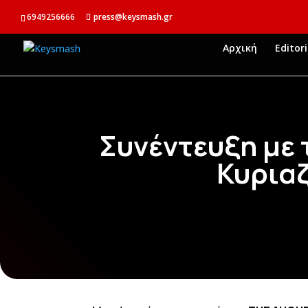
6949256666
press@keysmash.gr
Αρχική
Editori
Συνέντευξη με 
Κυρια