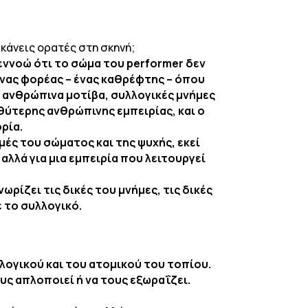
κάνεις ορατές στη σκηνή;
εννοώ ότι το σώμα του performer δεν
ένας φορέας – ένας καθρέφτης – όπου
α ανθρώπινα μοτίβα, συλλογικές μνήμες
αθύτερης ανθρώπινης εμπειρίας, και ο
ορία.
μές του σώματος και της ψυχής, εκεί
λλά για μια εμπειρία που λειτουργεί
ωρίζει τις δικές του μνήμες, τις δικές
 το συλλογικό.
λογικού και του ατομικού του τοπίου.
ους απλοποιεί ή να τους εξωραΐζει.