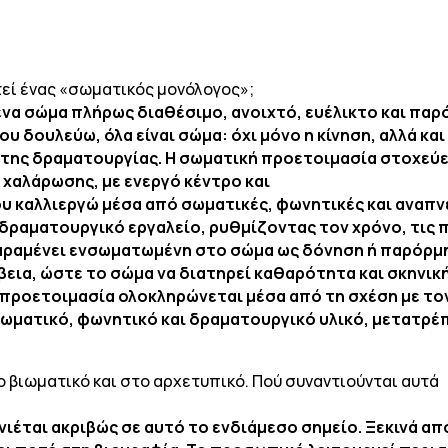
τεί ένας «σωματικός μονόλογος»;
α σώμα πλήρως διαθέσιμο, ανοιχτό, ευέλικτο και παρό
υ δουλεύω, όλα είναι σώμα: όχι μόνο η κίνηση, αλλά και
ς της δραματουργίας. Η σωματική προετοιμασία στοχεύε
 χαλάρωσης, με ενεργό κέντρο και
υ καλλιεργώ μέσα από σωματικές, φωνητικές και αναπνε
 δραματουργικό εργαλείο, ρυθμίζοντας τον χρόνο, τις 
αραμένει ενσωματωμένη στο σώμα ως δόνηση ή παρόρμη
βεια, ώστε το σώμα να διατηρεί καθαρότητα και σκηνική
 προετοιμασία ολοκληρώνεται μέσα από τη σχέση με τον
 σωματικό, φωνητικό και δραματουργικό υλικό, μετατρέ
το βιωματικό και στο αρχετυπικό. Πού συναντιούνται αυτά
ννιέται ακριβώς σε αυτό το ενδιάμεσο σημείο. Ξεκινά α