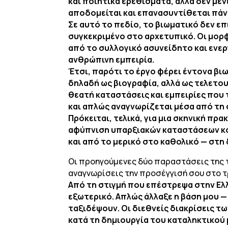
και ποιητικά ερεθίσματα, αλλά δεν μέ
αποδομείται και επανασυντίθεται πάν
Σε αυτό το πεδίο, το βιωματικό δεν ε
συγκεκριμένο στο αρχετυπικό. Οι μορφέ
από το συλλογικό ασυνείδητο και ενερ
ανθρώπινη εμπειρία.
Έτσι, παρότι το έργο φέρει έντονα βιω
δηλαδή ως βιογραφία, αλλά ως τελετου
θεατή καταστάσεις και εμπειρίες που 
και απλώς αναγνωρίζεται μέσα από τη 
Πρόκειται, τελικά, για μια σκηνική π
αφύπνιση υπαρξιακών καταστάσεων κοι
και από το μερικό στο καθολικό — στη
Οι προηγούμενες δύο παραστάσεις της τρ
αναγνωρίσεις την προσέγγισή σου στο τ
Από τη στιγμή που επέστρεψα στην Ελλ
εξωτερικό. Απλώς άλλαξε η βάση μου —
ταξιδέψουν. Οι διεθνείς διακρίσεις 
κατά τη δημιουργία του καταληκτικού μ