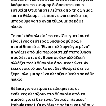
Ακόμα και το χιούμορ διδάσκεται και η
ευτυχία! Οτιδήποτε λείπει από τη ζωή μας
και το θέλουμε, εφόσον είναι ικανότητα,
μπορούμε να το αναπτύξουμε σε κάθε
ηλικία.
Το σε “κάθε ηλικία” το τονίζω, γιατί αυτό
είναι ένας δεύτερος βασικός μύθος. Η
πεποίθηση ότι “Είναι πολύ αργά για μένα”
πηγάζει από μία περιοριστική πεποίθηση
που λέει ότι ο άνθρωπος δεν αλλάζει ή
αλλάζει πολύ δύσκολα όσο μεγαλώνει. Αν
έχει ανοιχτό μυαλό και δεν θεωρεί ότι τα
ξέρει όλα, μπορεί να αλλάξει εύκολα σε κάθε
ηλικία.
Βέβαια για να είμαστε ειλικρινείς, οι
ενήλικες αλλάζουν πιο δύσκολα από τα
παιδιά, γιατί δεν είναι “λευκός πίνακας”
(
tabula
rasa
). Οι ενήλικες πρέπει να μάθουν