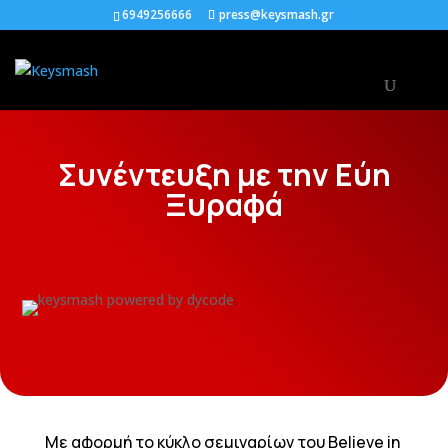
6949256666
press@keysmash.gr
Συνέντευξη με την Εύη
Ξυραφά
Με αφορμή το κύκλο σεμιναρίων του Believe in