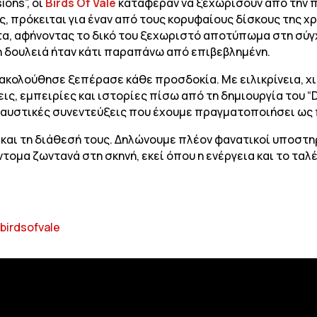
ons”, οι
Birds Of Vale
κατάφεραν να ξεχωρίσουν από την π
ύς, πρόκειται για έναν από τους κορυφαίους δίσκους της 
, αφήνοντας το δικό του ξεχωριστό αποτύπωμα στη σύγχρ
η δουλειά ήταν κάτι παραπάνω από επιβεβλημένη.
 ακολούθησε ξεπέρασε κάθε προσδοκία. Με ειλικρίνεια, χ
εις, εμπειρίες και ιστορίες πίσω από τη δημιουργία του “
λαυστικές συνεντεύξεις που έχουμε πραγματοποιήσει ως 
και τη διάθεσή τους. Δηλώνουμε πλέον φανατικοί υποστηρ
μα ζωντανά στη σκηνή, εκεί όπου η ενέργεια και το ταλέ
birdsofvale