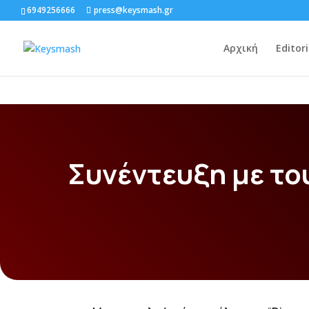
6949256666
press@keysmash.gr
Αρχική
Editori
Συνέντευξη με του