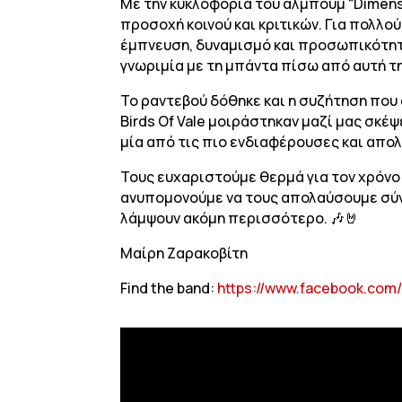
Με την κυκλοφορία του άλμπουμ “Dimensi
προσοχή κοινού και κριτικών. Για πολλο
έμπνευση, δυναμισμό και προσωπικότητα
γνωριμία με τη μπάντα πίσω από αυτή τ
Το ραντεβού δόθηκε και η συζήτηση που
Birds Of Vale μοιράστηκαν μαζί μας σκέψ
μία από τις πιο ενδιαφέρουσες και απο
Τους ευχαριστούμε θερμά για τον χρόνο 
ανυπομονούμε να τους απολαύσουμε σύντο
λάμψουν ακόμη περισσότερο. 🎶🤘
Μαίρη Ζαρακοβίτη
Find the band:
https://www.facebook.com/