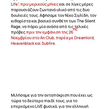
Life”, πριν μερικούς μήνες
και σε λίγες μέρες
παρουσιάζουν ζωντανά υλικό από τις δυο
δουλειές τους. Αφήσαμε τον Νίκο Σιγλίδη, τον
κιθαρίστα και βασικό συνθέτη των The Silent
Rage, να πάρει μία ανάσα από τις τελικές
ης
πρόβες
πριν την εμφάνιση της 26
Νοεμβρίου στο An Club, παρέα με Dreamlord,
Heavenblack και Subfire.
Μιλήσαμε για την ανταπόκριση που έχει ως
τώρα το δεύτερο παιδί τους, για το
επερχόμενο LiVE φυσικά, για την ελληνική