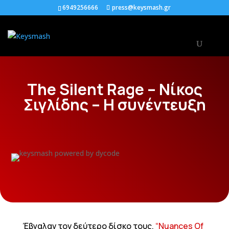
6949256666
press@keysmash.gr
The Silent Rage – Νίκος
Σιγλίδης – Η συνέντευξη
Έβγαλαν τον δεύτερο δίσκο τους,
“Nuances Of