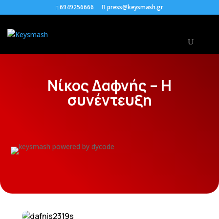
6949256666
press@keysmash.gr
Νίκος Δαφνής – Η
συνέντευξη