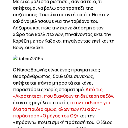
Με είχε μάλιστα ρωτήσει, σαν αστείο, τι
σκέφτομαι να βάλω στο τραπέζι της
συζήτησης. Του είχα απαντήσει ότι θα ήταν
καλό να μιλήσουμε για την ταβέρνα του
Λάζαρου και πώς την έκανε διάσημη στον
χώρο των καλλιτεχνών, πηγαίνοντας εκεί την
Καρέζη με τον Καζάκο, πηγαίνοντας εκεί και τη
Βουγιουκλάκη.
Ο Νίκος Δαφνής είναι ένας πραγματικός
θεατράνθρωπος, δουλεύει συνεχώς,
σκέφτεται πάντα μπροστά και κάνει
παραστάσεις χωρίς σταματημό.
Από τις
«Ακρότητες», που διανύουν τη δεύτερη σεζόν,
έχοντας μεγάλη επιτυχία,
στην παιδική – για
όλα τα παιδιά όμως, όλων των ηλικιών –
παράσταση «Ο μάγος του Οζ»
και την
«πράσινη» πολιτισμική πρότασή του. Ο ίδιος