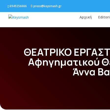
6949256666
press@keysmash.gr
Αρχική
Editori
ΘΕΑΤΡΙΚΟ ΕΡΓΑΣΤ
Αφηγηματικού Θ
Άννα Β