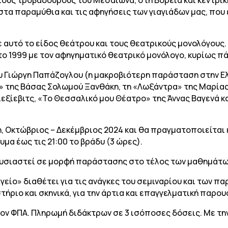
τα παραμύθια και τις αφηγήσεις των γιαγιάδων μας, που ε
ε αυτό το είδος θεάτρου και τους θεατρικούς μονολόγους. 
το 1999 με τον αφηγηματικό θεατρικό μονόλογο, κυρίως πά
υ Γιώργη Παπάζογλου (η μακροβιότερη παράσταση στην Ελ
ο» της Βάσας Σολωμού Ξανθάκη, τη «Λωξάντρα» της Μαρίας
λεξίεβιτς, «Το Θεσσαλικό μου Θέατρο» της Άννας Βαγενά κ
νη, Οκτώβριος – Δεκέμβριος 2024 και θα πραγματοποιείτα
μα έως τις 21:00 το βράδυ (3 ώρες).
ουσιαστεί σε μορφή παράστασης στο τέλος των μαθημάτω
είο» διαθέτει για τις ανάγκες του σεμιναρίου και των π
τήριο και σκηνικά, για την άρτια και επαγγελματική παρ
ον ΦΠΑ. Πληρωμή διδάκτρων σε 3 ισόποσες δόσεις. Με τη