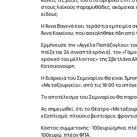
στους λαϊκούς παραμυθάδες, ακόμα και σ
είδους.
Η Άννα Βαγενά έχει τεράστια εμπειρία σ
Άννα Κοκκίνου, που ασχολήθηκε ήδη από 
Ερμήνευσε την «Αγγέλα Παπάζογλου» το
παίζεται 24 συναπτά χρόνια), τον «Γάμ
χρονικό του μέλλοντος» της Σβετλάνα Α
Κατσικονούρη.
Η διάρκεια του Σεμιναρίου θα είναι 3μη
«Μεταξουργείο», από τις 18:00 το απόγευ
Το αποτέλεσμα του Σεμιναρίου θα παρ
Ας σημειωθεί, ότι το Θέατρο «Μεταξουργ
εξοπλισμό, πλούσιο βεστιάριο, φροντισ
Κόστος συμμετοχής : 100ευρώ/μήνα, πλέ
100ευρώ, πλέον ΦΠΑ.