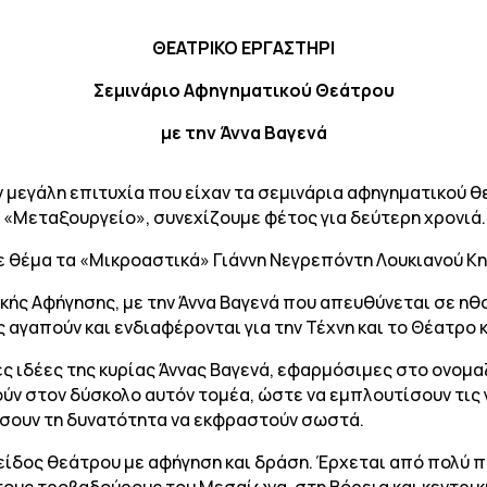
ΘΕΑΤΡΙΚΟ ΕΡΓΑΣΤΗΡΙ
Σεμινάριο Αφηγηματικού Θεάτρου
με την Άννα Βαγενά
ν μεγάλη επιτυχία που είχαν τα σεμινάρια αφηγηματικού 
«Μεταξουργείο», συνεχίζουμε φέτος για δεύτερη χρονιά.
με θέμα τα «Μικροαστικά» Γιάννη Νεγρεπόντη Λουκιανού Κη
τικής Αφήγησης, με την Άννα Βαγενά που απευθύνεται σε 
 αγαπούν και ενδιαφέρονται για την Τέχνη και το Θέατρο 
ες ιδέες της κυρίας Άννας Βαγενά, εφαρμόσιμες στο ονομ
ούν στον δύσκολο αυτόν τομέα, ώστε να εμπλουτίσουν τις 
δώσουν τη δυνατότητα να εκφραστούν σωστά.
 είδος θεάτρου με αφήγηση και δράση. Έρχεται από πολύ 
στους τροβαδούρους του Μεσαίωνα, στη Βόρεια και κεντρι