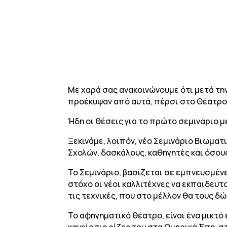
Με χαρά σας ανακοινώνουμε ότι μετά τη
προέκυψαν από αυτά, πέρσι στο Θέατρο 
Ήδη οι θέσεις για το πρώτο σεμινάριο 
Ξεκινάμε, λοιπόν, νέο Σεμινάριο Βιωμα
Σχολών, δασκάλους, καθηγητές και όσους
Το Σεμινάριο, βασίζεται σε εμπνευσμέν
στόχο οι νέοι καλλιτέχνες να εκπαιδευτ
τις τεχνικές, που στο μέλλον θα τους 
Το αφηγηματικό θέατρο, είναι ένα μικτό
κανείς τις ρίζες του στα Ομηρικά Έπη, 