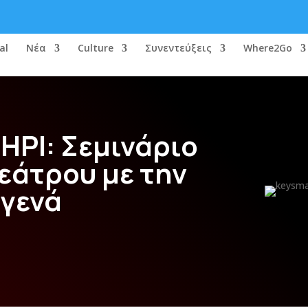
al
Νέα
Culture
Συνεντεύξεις
Where2Go
ΗΡΙ: Σεμινάριο
εάτρου με την
αγενά