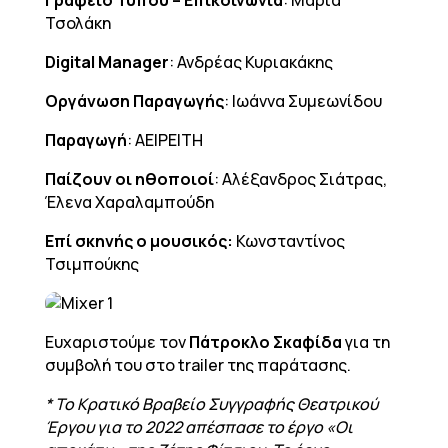
Γραφείο Τύπου – Επικοινωνία
: Μαρία
Τσολάκη
Digital
Manager
: Ανδρέας Κυριακάκης
Οργάνωση Παραγωγής
: Ιωάννα Συμεωνίδου
Παραγωγή
: ΑΕΙΡΕΙΤΗ
Παίζουν οι ηθοποιοί
: Αλέξανδρος Σιάτρας,
Έλενα Χαραλαμπούδη
Επί σκηνής ο μουσικός:
Κωνσταντίνος
Τσιμπούκης
Ευχαριστούμε τον
Πάτροκλο Σκαφίδα
για τη
συμβολή του στο trailer της παράτασης.
* Το Κρατικό Βραβείο Συγγραφής Θεατρικού
Έργου για το 2022 απέσπασε το έργο «Οι