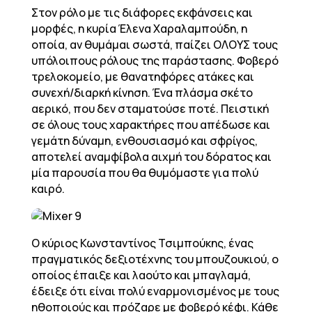
Στον ρόλο με τις διάφορες εκφάνσεις και
μορφές, η κυρία Έλενα Χαραλαμπούδη, η
οποία, αν θυμάμαι σωστά, παίζει ΟΛΟΥΣ τους
υπόλοιπους ρόλους της παράστασης. Φοβερό
τρελοκομείο, με θανατηφόρες ατάκες και
συνεχή/διαρκή κίνηση. Ένα πλάσμα σκέτο
αερικό, που δεν σταματούσε ποτέ. Πειστική
σε όλους τους χαρακτήρες που απέδωσε και
γεμάτη δύναμη, ενθουσιασμό και σφρίγος,
αποτελεί αναμφίβολα αιχμή του δόρατος και
μία παρουσία που θα θυμόμαστε για πολύ
καιρό.
Ο κύριος Κωνσταντίνος Τσιμπούκης, ένας
πραγματικός δεξιοτέχνης του μπουζουκιού, ο
οποίος έπαιξε και λαούτο και μπαγλαμά,
έδειξε ότι είναι πολύ εναρμονισμένος με τους
ηθοποιούς και πρόζαρε με φοβερό κέφι. Κάθε