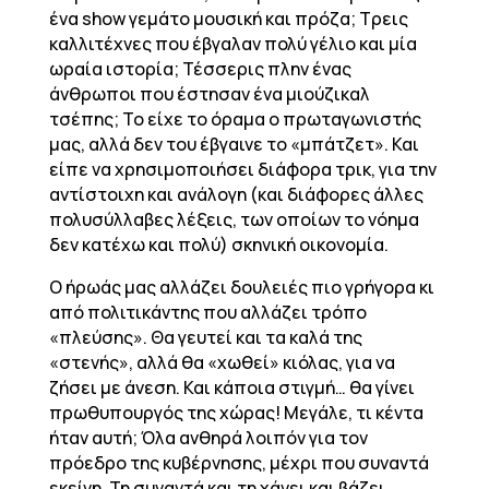
ένα show γεμάτο μουσική και πρόζα; Τρεις
καλλιτέχνες που έβγαλαν πολύ γέλιο και μία
ωραία ιστορία; Τέσσερις πλην ένας
άνθρωποι που έστησαν ένα μιούζικαλ
τσέπης; Το είχε το όραμα ο πρωταγωνιστής
μας, αλλά δεν του έβγαινε το «μπάτζετ». Και
είπε να χρησιμοποιήσει διάφορα τρικ, για την
αντίστοιχη και ανάλογη (και διάφορες άλλες
πολυσύλλαβες λέξεις, των οποίων το νόημα
δεν κατέχω και πολύ) σκηνική οικονομία.
Ο ήρωάς μας αλλάζει δουλειές πιο γρήγορα κι
από πολιτικάντης που αλλάζει τρόπο
«πλεύσης». Θα γευτεί και τα καλά της
«στενής», αλλά θα «χωθεί» κιόλας, για να
ζήσει με άνεση. Και κάποια στιγμή… θα γίνει
πρωθυπουργός της χώρας! Μεγάλε, τι κέντα
ήταν αυτή; Όλα ανθηρά λοιπόν για τον
πρόεδρο της κυβέρνησης, μέχρι που συναντά
εκείνη. Τη συναντά και τη χάνει και βάζει