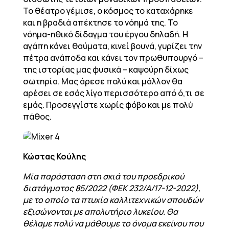
Το θέατρο γέμισε, ο κόσμος το καταχάρηκε
και η βραδιά απέκτησε το νόημά της. Το
νόημα-ηθικό δίδαγμα του έργου δηλαδή. Η
αγάπη κάνει θαύματα, κινεί βουνά, γυρίζει την
πέτρα ανάποδα και κάνει τον πρωθυπουργό –
της ιστορίας μας φυσικά – καψούρη δίχως
σωτηρία. Μας άρεσε πολύ και μάλλον θα
αρέσει σε εσάς λίγο περισσότερο από ό,τι σε
εμάς. Προσεγγίστε χωρίς φόβο και με πολύ
πάθος.
Κώστας Κούλης
Μία παράσταση στη σκιά του προεδρικού
διατάγματος 85/2022 (ΦΕΚ 232/Α/17-12-2022),
με το οποίο τα πτυχία καλλιτεχνικών σπουδών
εξισώνονται με απολυτήριο λυκείου. Θα
θέλαμε πολύ να μάθουμε το όνομα εκείνου που