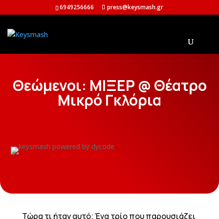
6949256666
press@keysmash.gr
Θεώμενοι: ΜΙΞΕΡ @ Θέατρο
Μικρό Γκλόρια
Τώρα τι ήταν αυτό; Ένα τρίο που παρουσιάζει