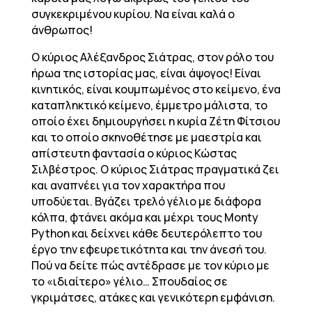
συγκεκριμένου κυρίου. Να είναι καλά ο
άνθρωπος!
Ο κύριος Αλέξανδρος Σιάτρας, στον ρόλο του
ήρωα της ιστορίας μας, είναι άψογος! Είναι
κινητικός, είναι κουμπωμένος στο κείμενο, ένα
καταπληκτικό κείμενο, έμμετρο μάλιστα, το
οποίο έχει δημιουργήσει η κυρία Ζέτη Φίτσιου
και το οποίο σκηνοθέτησε με μαεστρία και
απίστευτη φαντασία ο κύριος Κώστας
Σιλβέστρος. Ο κύριος Σιάτρας πραγματικά ζει
και αναπνέει για τον χαρακτήρα που
υποδύεται. Βγάζει τρελό γέλιο με διάφορα
κόλπα, φτάνει ακόμα και μέχρι τους Monty
Python και δείχνει κάθε δευτερόλεπτο του
έργο την εφευρετικότητα και την άνεσή του.
Πού να δείτε πώς αντέδρασε με τον κύριο με
το «ιδιαίτερο» γέλιο… Σπουδαίος σε
γκριμάτσες, ατάκες και γενικότερη εμφάνιση.