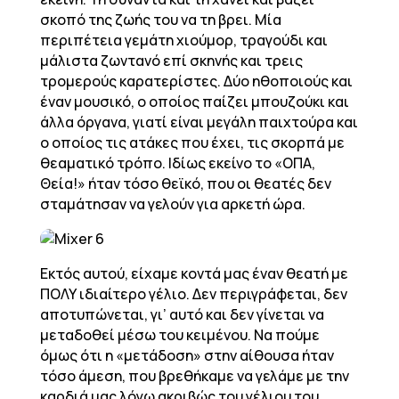
σκοπό της ζωής του να τη βρει. Μία
περιπέτεια γεμάτη χιούμορ, τραγούδι και
μάλιστα ζωντανό επί σκηνής και τρεις
τρομερούς καρατερίστες. Δύο ηθοποιούς και
έναν μουσικό, ο οποίος παίζει μπουζούκι και
άλλα όργανα, γιατί είναι μεγάλη παιχτούρα και
ο οποίος τις ατάκες που έχει, τις σκορπά με
θεαματικό τρόπο. Ιδίως εκείνο το «ΟΠΑ,
Θεία!» ήταν τόσο θεϊκό, που οι θεατές δεν
σταμάτησαν να γελούν για αρκετή ώρα.
Εκτός αυτού, είχαμε κοντά μας έναν θεατή με
ΠΟΛΥ ιδιαίτερο γέλιο. Δεν περιγράφεται, δεν
αποτυπώνεται, γι’ αυτό και δεν γίνεται να
μεταδοθεί μέσω του κειμένου. Να πούμε
όμως ότι η «μετάδοση» στην αίθουσα ήταν
τόσο άμεση, που βρεθήκαμε να γελάμε με την
καρδιά μας λόγω ακριβώς του γέλιου του