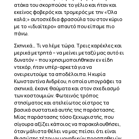
ατάκα του σκορπούσε το γέλιο και ήταν και
εκείνος φοβερός και τρομερός με την «Όλα
καλά;» αυτοσχέδια φρασούλα του στον κύριο
με το «ιδιαίτερο» απαυτό που είπαμε πιο
πάνω.
Σκηνικά… Τι να λέμε τώρα. Τρεις καρέκλες και
μερικά μετρητά – να μείνει μεταξύ μας αυτό ει
δυνατόν – που χρησιμοποιήθηκαν εν είδη
ντεκόρ, ήταν υπέρ-αρκετά για να
ονειρευτούμε τα αποδέλοιπα. Η κυρία
Κωνσταντίνα Ανδρέου, η οποία υπογράφει τα
σκηνικά, έκανε θαύματα και στον σχεδιασμό
των κοστουμιών. Φωτεινός τρόπος
στησίματος και ατελείωτος οίστρος τα
βασικά συστατικά αυτής της παράστασης.
Μίας παράστασης τόσο ξεχωριστής, που
σίγουρα αξίζει κάποιος να παρακολουθήσει,
όταν μάλιστα θέλει να μας πείσει ότι είναι
θιασώτης τέτοιων μοναδικών προσπαθειών.