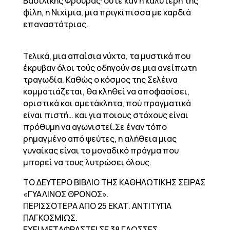
Βασιλικής Φρουράς· ούτε καν η καλύτερή της
φίλη, η Νιχίμια, μια πριγκίπισσα με καρδιά
επαναστάτριας.
Τελικά, μια απαίσια νύχτα, τα μυστικά που
έκρυβαν όλοι τούς οδηγούν σε μια ανείπωτη
τραγωδία. Καθώς ο κόσμος της Σελέινα
κομματιάζεται, θα κληθεί να αποφασίσει,
οριστικά και αμετάκλητα, πού πραγματικά
είναι πιστή… και για ποιους στόχους είναι
πρόθυμη να αγωνιστεί.Σε έναν τόπο
ρημαγμένο από ψεύτες, η αλήθεια μιας
γυναίκας είναι το μοναδικό πράγμα που
μπορεί να τους λυτρώσει όλους.
ΤΟ ΔΕΥΤΕΡΟ ΒΙΒΛΙΟ ΤΗΣ ΚΑΘΗΛΩΤΙΚΗΣ ΣΕΙΡΑΣ
«ΓΥΑΛΙΝΟΣ ΘΡΟΝΟΣ».
ΠΕΡΙΣΣΟΤΕΡΑ ΑΠΟ 25 ΕΚΑΤ. ΑΝΤΙΤΥΠΑ
ΠΑΓΚΟΣΜΙΩΣ.
ΕΧΕΙ ΜΕΤΑΦΡΑΣΤΕΙ ΣΕ 38 ΓΛΩΣΣΕΣ.