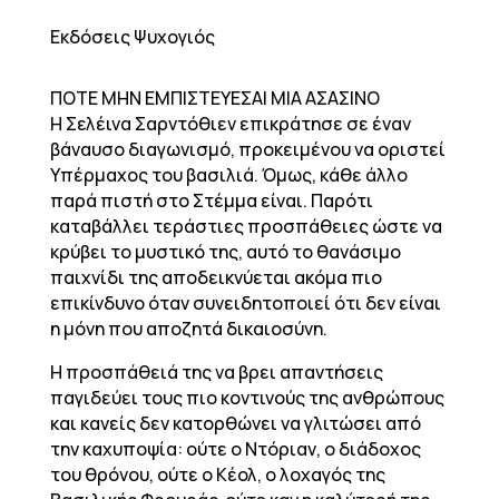
Εκδόσεις Ψυχογιός
ΠΟΤΕ ΜΗΝ ΕΜΠΙΣΤΕΥΕΣΑΙ ΜΙΑ ΑΣΑΣΙΝΟ
Η Σελέινα Σαρντόθιεν επικράτησε σε έναν
βάναυσο διαγωνισμό, προκειμένου να οριστεί
Υπέρμαχος του βασιλιά. Όμως, κάθε άλλο
παρά πιστή στο Στέμμα είναι. Παρότι
καταβάλλει τεράστιες προσπάθειες ώστε να
κρύβει το μυστικό της, αυτό το θανάσιμο
παιχνίδι της αποδεικνύεται ακόμα πιο
επικίνδυνο όταν συνειδητοποιεί ότι δεν είναι
η μόνη που αποζητά δικαιοσύνη.
Η προσπάθειά της να βρει απαντήσεις
παγιδεύει τους πιο κοντινούς της ανθρώπους
και κανείς δεν κατορθώνει να γλιτώσει από
την καχυποψία: ούτε ο Ντόριαν, ο διάδοχος
του θρόνου, ούτε ο Κέολ, ο λοχαγός της