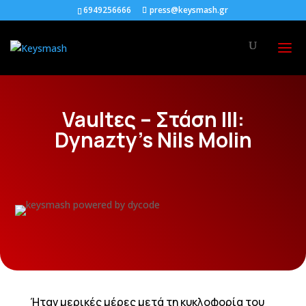
6949256666
press@keysmash.gr
Vaultες – Στάση ΙΙΙ:
Dynazty’s Nils Molin
Ήταν μερικές μέρες μετά τη κυκλοφορία του