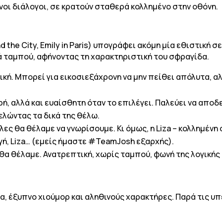
νοι διάλογοι, σε κρατούν σταθερά κολλημένο στην οθόνη.
and the City, Emily in Paris) υπογράφει ακόμη μία εθιστική 
κά ταμπού, αφήνοντας τη χαρακτηριστική του σφραγίδα.
ική. Μπορεί για εικοσιεξάχρονη να μην πείθει απόλυτα, αλ
ή, αλλά και ευαίσθητη όταν το επιλέγει. Παλεύει να αποδεί
λώντας τα δικά της θέλω.
λες θα θέλαμε να γνωρίσουμε. Κι όμως, η Liza – κολλημένη
ογή, Liza… (εμείς ήμαστε #TeamJosh εξαρχής).
 θα θέλαμε. Ανατρεπτική, χωρίς ταμπού, φωνή της λογικής
, έξυπνο χιούμορ και αληθινούς χαρακτήρες. Παρά τις υπε