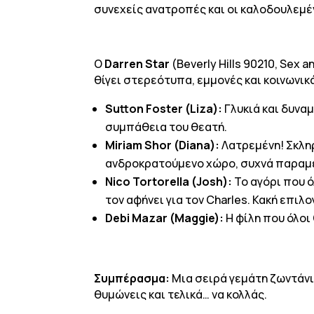
συνεχείς ανατροπές και οι καλοδουλεμέ
Ο
Darren Star
(Beverly Hills 90210, Sex 
θίγει στερεότυπα, εμμονές και κοινωνι
Sutton Foster (Liza):
Γλυκιά και δυναμ
συμπάθεια του θεατή.
Miriam Shor (Diana):
Λατρεμένη! Σκληρ
ανδροκρατούμενο χώρο, συχνά παραμε
Nico Tortorella (Josh):
Το αγόρι που ό
τον αφήνει για τον Charles. Κακή επιλ
Debi Mazar (Maggie):
Η φίλη που όλοι
Συμπέρασμα:
Μια σειρά γεμάτη ζωντάνια
θυμώνεις και τελικά… να κολλάς.