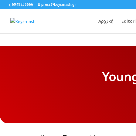
6949256666
press@keysmash.gr
Αρχική
Editori
Youn