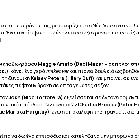
 και στα σαράντα της, μετακομίζει στη Νέα Υόρκη για να 
. Ένα τυχαίο φλερτ με έναν εικοσιεξάχρονο – που νομίζει 
!
τρικής ζωγράφου
Maggie Amato (Debi Mazar – σαπτγο: σπ
ει)
, κάνει ένα γερό
makeover
και πιάνει δουλειά ως βοηθ
ι τη δυναμική
Kelsey Peters (Hilary Duff)
και μπαίνει σε ένα
ατάκες πέφτουν βροχή σε επτά γεμάτες σεζόν.
 τον
Josh (Nico Tortorella)
εξελίσσεται σε έντονη ρομαντι
οητευτικό πρόεδρο των εκδόσεων
Charles Brooks (Peter H
ς Mariska Hargitay)
, ενώ η αποκάλυψη της πραγματικής τ
είπα να δω ένα επεισόδιο και κατέληξα να μην μπορώ να 