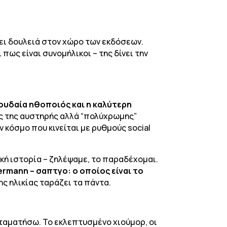
βρει δουλειά στον χώρο των εκδόσεων.
πως είναι συνομήλικοι – της δίνει την
ουδαία ηθοποιός και η καλύτερη
ός της αυστηρής αλλά “πολύχρωμης”
ν κόσμο που κινείται με ρυθμούς social
κή ιστορία – ζηλέψαμε, το παραδέχομαι.
ermann – σαπτγο: ο οποίος είναι το
ης ηλικίας ταράζει τα πάντα.
σταματήσω. Το εκλεπτυσμένο χιούμορ, οι