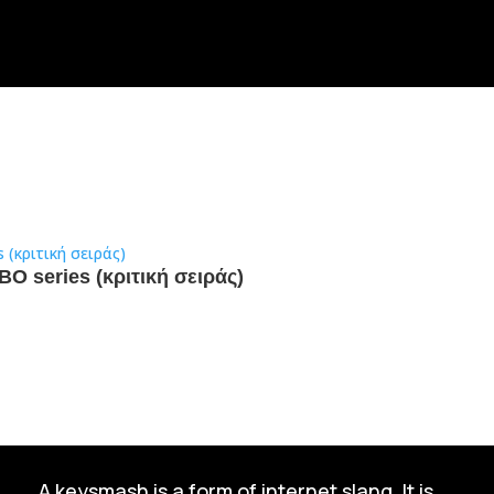
Ο series (κριτική σειράς)
A keysmash is a form of internet slang. It is