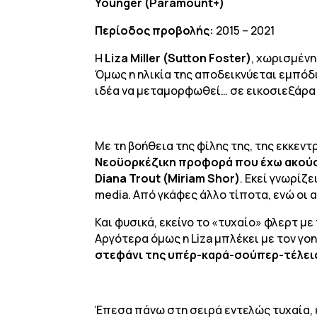
Younger (Paramount+)
Περίοδος προβολής:
2015 – 2021
Η
Liza Miller (Sutton Foster)
, χωρισμένη
Όμως η ηλικία της αποδεικνύεται εμπόδιο
ιδέα να μεταμορφωθεί… σε εικοσιεξάρα
Με τη βοήθεια της φίλης της, της εκκεν
Νεοϋορκέζικη προφορά που έχω ακούσ
Diana Trout (Miriam Shor)
. Εκεί γνωρίζε
media. Από γκάφες άλλο τίποτα, ενώ οι 
Και φυσικά, εκείνο το «τυχαίο» φλερτ με
Αργότερα όμως η Liza μπλέκει με τον γ
στεφάνι της υπέρ-καρά-σούπερ-τέλεια
Έπεσα πάνω στη σειρά εντελώς τυχαία, 