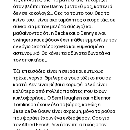
όταν βλέπει τον Danny (μεταξύ μας, κοπελιά
δεν σε κακολογώ… Θες το τούτο του, θες το
κείνο του… είναι ακαταμάχητος ο κιορατάς, σε
σύγκριση με τον μελάτο σύζυγο) και
μαθαίνοντας ότι η Becka και ο Danny είναι
swingers και εφόσον έχει πάθει εμμονή με τον
εν λόγω Σκοτσέζο ξανθό και γυμνασμένο
αστυνομικό, θα κάνει τα αδύνατα δυνατά να
τον αποκτήσει.
Έξι επεισόδια είναι η σειρά και ευτυχώς
τρέχει γοργά. Θριλεράκι γουστόζικο που σε
κρατά. Δεν είναι βέβαια κορυφή, αλλά είναι
καλύτερο από πολλές πατάτες που έχουν
κυκλοφορήσει. Ο Sam Heughan και η Eleanor
Tomlinson έχουν όλο το βάρος, καθώς η
Jessica De Gouw είναι άχρωμη, μόνο τα ρούχα
που φοράει έχουν ένα ενδιαφέρον. Όσο για
τον Alfred Enoch, δεν ήταν πειστικός στον