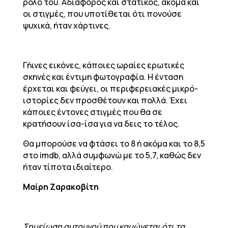
ρόλο του. Αδιάφορος και στατικός, ακόμα και
οι στιγμές, που υποτίθεται ότι πονούσε
ψυχικά, ήταν χάρτινες.
Γήινες εικόνες, κάποιες ωραίες ερωτικές
σκηνές και έντιμη φωτογραφία. Η ένταση
έρχεται και φεύγει, οι περιφερειακές μικρό-
ιστορίες δεν προσθέτουν και πολλά. Έχει
κάποιες έντονες στιγμές που θα σε
κρατήσουν ίσα-ίσα για να δεις το τέλος.
Θα μπορούσε να φτάσει το 8 ή ακόμα και το 8,5
στο imdb, αλλά συμφωνώ με το 5,7, καθώς δεν
ήταν τίποτα ιδιαίτερο.
Μαίρη Ζαρακοβίτη
Σημείωση αυτουνού που καμώνεται ότι τα