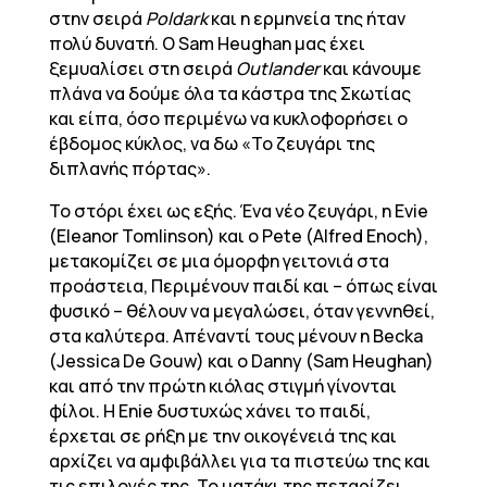
στην σειρά
Poldark
και η ερμηνεία της ήταν
πολύ δυνατή. Ο Sam Heughan μας έχει
ξεμυαλίσει στη σειρά
Outlander
και κάνουμε
πλάνα να δούμε όλα τα κάστρα της Σκωτίας
και είπα, όσο περιμένω να κυκλοφορήσει ο
έβδομος κύκλος, να δω «Το ζευγάρι της
διπλανής πόρτας».
Το στόρι έχει ως εξής. Ένα νέο ζευγάρι, η Evie
(Eleanor Tomlinson) και ο Pete (Alfred Enoch),
μετακομίζει σε μια όμορφη γειτονιά στα
προάστεια, Περιμένουν παιδί και – όπως είναι
φυσικό – θέλουν να μεγαλώσει, όταν γεννηθεί,
στα καλύτερα. Απέναντί τους μένουν η Becka
(Jessica De Gouw) και ο Danny (Sam Heughan)
και από την πρώτη κιόλας στιγμή γίνονται
φίλοι. Η Enie δυστυχώς χάνει το παιδί,
έρχεται σε ρήξη με την οικογένειά της και
αρχίζει να αμφιβάλλει για τα πιστεύω της και
τις επιλογές της. Το ματάκι της πεταρίζει