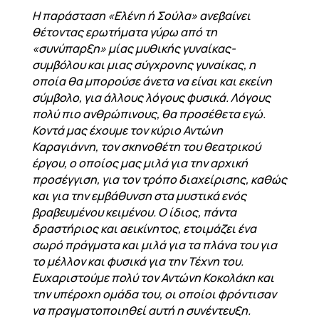
H παράσταση «Ελένη ή Σούλα» ανεβαίνει
θέτοντας ερωτήματα γύρω από τη
«συνύπαρξη» μίας μυθικής γυναίκας-
συμβόλου και μιας σύγχρονης γυναίκας, η
οποία θα μπορούσε άνετα να είναι και εκείνη
σύμβολο, για άλλους λόγους φυσικά. Λόγους
πολύ πιο ανθρώπινους, θα προσέθετα εγώ.
Κοντά μας έχουμε τον κύριο Αντώνη
Καραγιάννη, τον σκηνοθέτη του θεατρικού
έργου, ο οποίος μας μιλά για την αρχική
προσέγγιση, για τον τρόπο διαχείρισης, καθώς
και για την εμβάθυνση στα μυστικά ενός
βραβευμένου κειμένου. Ο ίδιος, πάντα
δραστήριος και αεικίνητος, ετοιμάζει ένα
σωρό πράγματα και μιλά για τα πλάνα του για
το μέλλον και φυσικά για την Τέχνη του.
Ευχαριστούμε πολύ τον Αντώνη Κοκολάκη και
την υπέροχη ομάδα του, οι οποίοι φρόντισαν
να πραγματοποιηθεί αυτή η συνέντευξη.