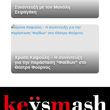
Συνέντευξη με τον Μανόλη
Σειραγάκη
Χρύσα Καψούλη – Η συνέντευξη
για την παράσταση “Φαέθων” στο
Θέατρο Φούρνος