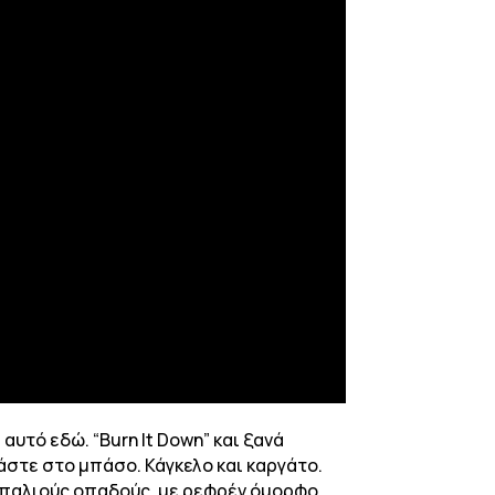
αυτό εδώ. “Burn It Down” και ξανά
ιάστε στο μπάσο. Κάγκελο και καργάτο.
ς παλιούς οπαδούς, με ρεφρέν όμορφο