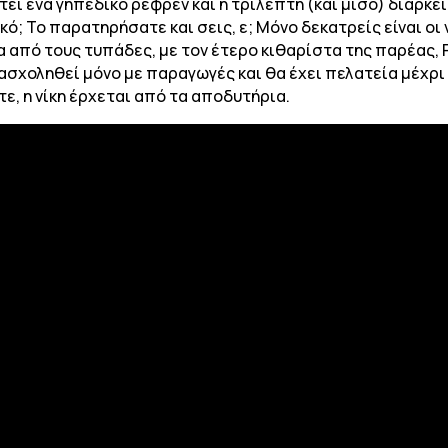
ει ένα γηπεδικό ρεφρέν και η τρίλεπτη (και μισό) διάρκει
δικό; Το παρατηρήσατε και σεις, ε; Μόνο δεκατρείς είναι οι
από τους τυπάδες, με τον έτερο κιθαρίστα της παρέας, P
ασχοληθεί μόνο με παραγωγές και θα έχει πελατεία μέχρι τ
τε, η νίκη έρχεται από τα αποδυτήρια.