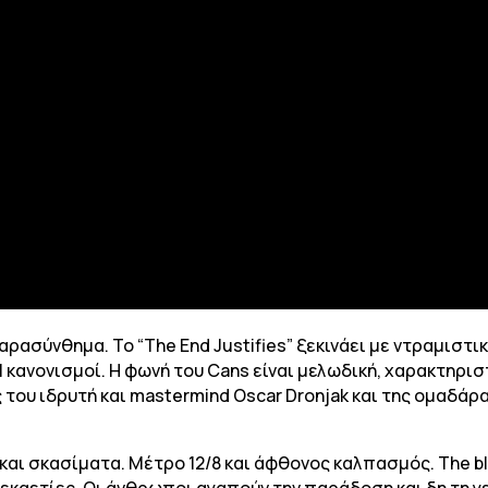
ρασύνθημα. Το “The End Justifies” ξεκινάει με ντραμιστ
κανονισμοί. Η φωνή του Cans είναι μελωδική, χαρακτηριστ
ς του ιδρυτή και mastermind Oscar Dronjak και της ομαδάρ
 και σκασίματα. Μέτρο 12/8 και άφθονος καλπασμός. The b
εκαετίες. Οι άνθρωποι αγαπούν την παράδοση και δη τη γε