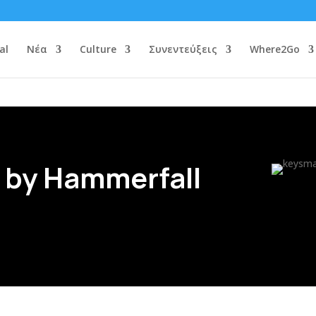
al
Νέα
Culture
Συνεντεύξεις
Where2Go
 by Hammerfall