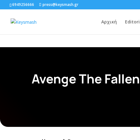
6949256666
press@keysmash.gr
Αρχική
Editori
Avenge The Fallen