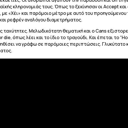
ϊκής κληρονομιάς τους. Όπως το ξεκίνησαν οι Accept και 
, με «Χέι» και παρόμοιο μέτρο με αυτό του προηγούμενου
 και ρεφρέν αναλόγου διαμετρήματος.
ψηλές ταχύτητες. Μελωδικότατη θεματική και ο Cans εξιστο
or die, όπως λέει και το ίδιο το τραγούδι. Και έπεται το “H
νηθίσει να γράφω σε παρόμοιες περιπτώσεις. Γλυκύτατο κ
ματος.