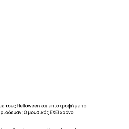
με τους Helloween και επιστροφή με το
εριόδευαν; Ο μουσικός ΕΧΕΙ χρόνο,