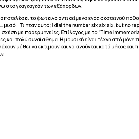
νω στο γκαγκαγκάν των εξάχορδων.
 θα αποτελέσει το φωτεινό αντικείμενο ενός σκοτεινού πό
 μισό… Τι ήταν αυτό; I dial the number six six six, but no 
ία σχέση με παρερμηνείες. Επίλογος με το “Time Immemoria
ς και πολύ συναίσθημα. Η μουσική είναι τέχνη από μόνη τη
έχουν μάθει να εκτιμούν και να κινούνται κατά μήκος και 
τε!