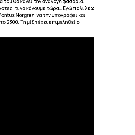
ά του θα κάνει την ανάλογη φασαρία.
 νότες, τι να κάνουμε τώρα… Εγώ πάλι λέω
ontus Norgren, να την υπογράφει και
ο 2300. Τη μίξη έχει επιμεληθεί ο