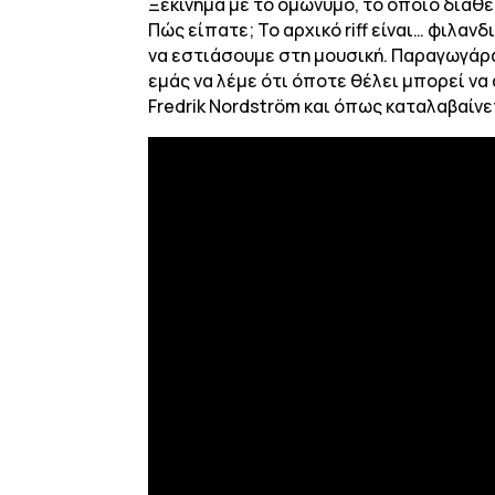
Ξεκίνημα με το ομώνυμο, το οποίο διαθέτ
Πώς είπατε; Το αρχικό riff είναι… φιλαν
να εστιάσουμε στη μουσική. Παραγωγάρα 
εμάς να λέμε ότι όποτε θέλει μπορεί να 
Fredrik Nordström και όπως καταλαβαίνε