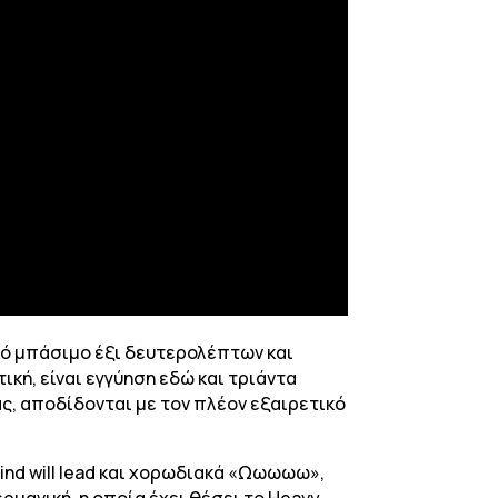
ικό μπάσιμο έξι δευτερολέπτων και
ική, είναι εγγύηση εδώ και τριάντα
ας, αποδίδονται με τον πλέον εξαιρετικό
lind will lead και χορωδιακά «Ωωωωω»,
ρμανική, η οποία έχει θέσει το Heavy