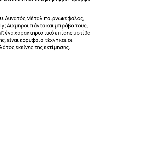
θου. Δυνατός Μέταλ παιρνωκέφαλος,
reply; Αιχμηροί πάντα και μπράβο τους,
l”, ένα χαρακτηριστικό επίσης μοτίβο
ς, είναι κορυφαία τέχνη και οι
πλάτος εκείνης της εκτίμησης.