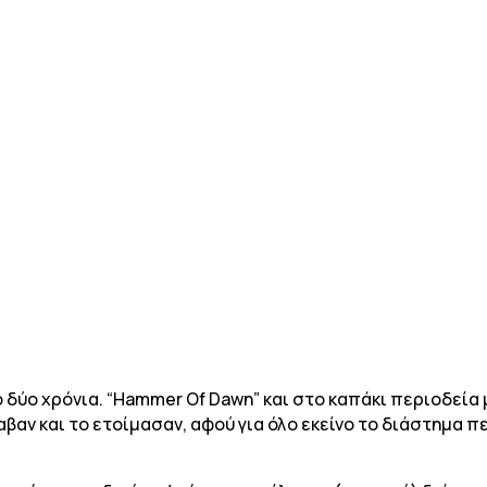
 δύο χρόνια. “Hammer Of Dawn” και στο καπάκι περιοδεία 
βαν και το ετοίμασαν, αφού για όλο εκείνο το διάστημα π