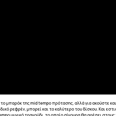
 το μπαρόκ της mid tempo πρότασης, αλλά για ακούστε και 
ωδικό ρεφρέν, μπορεί και το καλύτερο του δίσκου. Και εστ
 tempo υμνικό τραγούδι, το οποίο σίγουρα θα αρέσει στου