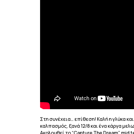
Στη συνέχεια… επίθεση! Καλή η γλύκα και
καλπασμός, ξανά 12/8 και ένα κάργα μελ
Ακολουθεί το “Capture The Dream”, mid