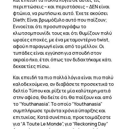
Και επειδή τα πολλά λόγια σε αυτές τις
περιπτώσεις – και περιστάσεις – ΔΕΝ είναι
φτώχια, να ρωτήσω κι αυτό. Έχετε ακούσει
Dieth; Είναι βρωμόξυλο αυτό που παίζουν;
Εννοείται ότι προσυπογράφω το
κλωτσομπουνίδι τους και ότι θυμίζουν πολύ
ωραίες εποχές, με ένα μεταμοντέρνο twist,
αφού η παραγωγή είναι από το μέλλον. Οι
τυπάδες είναι εγγύηση για σπουδή στον
ακραίο ήχο, έτσι όπως τον διδαχτήκαμε κάτι
δεκαετίες πίσω.
Και επειδή τα πιο πολλά λόγια είναι πιο πολύ
καλοδεχούμενα, αν διαβάσετε προσεκτικά το
δελτίο Τύπου και ρίξετε μία καλύτερη ματιά
στην αφίσα, θα δείτε ότι θα παίξουν και από
το “Youthanasia”. To οποίο “Youthanasia”
συμπλήρωσε τριάντα χρόνια ύπαρξης και
επιτυχίας. Κατά συνέπεια, προετοιμάζεστε
για “A Toute Le Monde”, για “Reckoning Day”