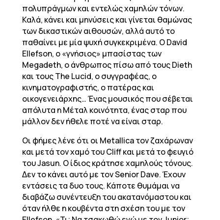
πολυπράγμων και εντελώς χαμηλών τόνων.
Καλά, κάνει και μηνύσεις και γίνεται θαμώνας
των δικαστικών αιθουσών, αλλά αυτό το
παθαίνει με μία ψυχή συγκεκριμένα. Ο David
Ellefson, ο «γνήσιος» μπασίστας των
Megadeth, o άνθρωπος πίσω από τους Dieth
και τους The Lucid, ο συγγραφέας, ο
κινηματογραφιστής, ο πατέρας και
οικογενειάρχης… Ένας μουσικός που σέβεται
απόλυτα η Μέταλ κοινότητα, ένας σταρ που
μάλλον δεν ήθελε ποτέ να είναι σταρ.
Οι φήμες λένε ότι οι Metallica τον ζαχάρωναν
και μετά τον χαμό του Cliff και μετά το φευγιό
του Jasun. Ο ίδιος κράτησε χαμηλούς τόνους.
Δεν το κάνει αυτό με τον Senior Dave. Έχουν
εντάσεις τα δυο τους. Κάποτε θυμάμαι να
διαβάζω συνέντευξη του ακατανόμαστου και
όταν ήλθε η κουβέντα στη σχέση του με τον
Ellefson. «Τι; Να τσακωθώ εγώ με τον Junior;