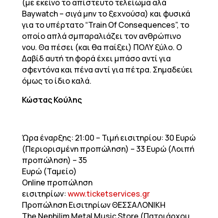
(με εκείνο το απίστευτο τελείωμα αλά
Baywatch – σιγά μην το ξεχνούσα) και φυσικά
για το υπέρτατο “Train Of Consequences”, το
οποίο απλά σμπαραλιάζει τον ανθρώπινο
νου. Θα πέσει (και θα παίξει) ΠΟΛΥ ξύλο. Ο
Δαβίδ αυτή τη φορά έχει μπάσο αντί για
σφεντόνα και πένα αντί για πέτρα. Σημαδεύει
όμως το ίδιο καλά.
Κώστας Κούλης
Ώρα έναρξης: 21:00 – Τιμή εισιτηρίου: 30 Ευρώ
(Περιορισμένη προπώληση) – 33 Ευρώ (Λοιπή
προπώληση) – 35
Ευρώ (Ταμείο)
Online προπώληση
εισιτηρίων:
www.ticketservices.gr
Προπώληση Εισιτηρίων ΘΕΣΣΑΛΟΝΙΚΗ
The Nephilim Metal Music Store (Πατριάρχου