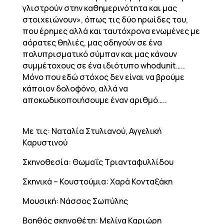
γλιστρούν στην καθημερινότητα και μας
στοιχειώνουν», όπως τις δύο ηρωίδες του,
που έρημες αλλά και ταυτόχρονα ενωμένες με
αόρατες θηλιές, μας οδηγούν σε ένα
πολυπρισματικό σύμπαν και μας κάνουν
συμμέτοχους σε ένα ιδιότυπο whodunit…..
Mόνο που εδώ στόχος δεν είναι να βρούμε
κάποιον δολοφόνο, αλλά να
αποκωδικοποιήσουμε έναν αριθμό…..
Με τις: Ναταλία Στυλιανού, Αγγελική
Καρυστινού
Σκηνοθεσία: Θωμαΐς Τριανταφυλλίδου
Σκηνικά – Κουστούμια: Χαρά Κονταξάκη
Μουσική: Νάσσος Σωπύλης
Βοηθός σκηνοθέτη: Μελίνα Καριώρη