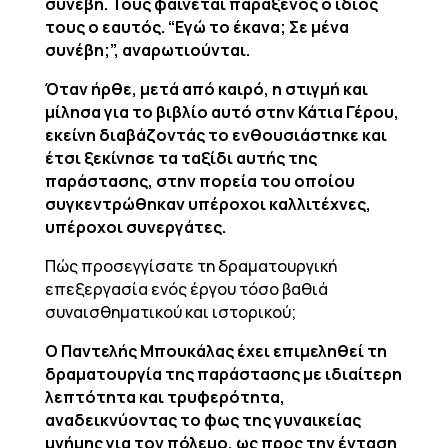
συνέβη. Τους φαίνεται παράξενος ο ίδιος
τους ο εαυτός. “Εγώ το έκανα; Σε μένα
συνέβη;”, αναρωτιούνται.
Όταν ήρθε, μετά από καιρό, η στιγμή και
μίλησα για το βιβλίο αυτό στην Κάτια Γέρου,
εκείνη διαβάζοντάς το ενθουσιάστηκε και
έτσι ξεκίνησε τα ταξίδι αυτής της
παράστασης, στην πορεία του οποίου
συγκεντρώθηκαν υπέροχοι καλλιτέχνες,
υπέροχοι συνεργάτες.
Πώς προσεγγίσατε τη δραματουργική
επεξεργασία ενός έργου τόσο βαθιά
συναισθηματικού και ιστορικού;
Ο Παντελής Μπουκάλας έχει επιμεληθεί τη
δραματουργία της παράστασης με ιδιαίτερη
λεπτότητα και τρυφερότητα,
αναδεικνύοντας το φως της γυναικείας
μνήμης για τον πόλεμο, ως προς την ένταση