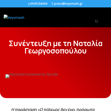
6949256666
press@keysmash.gr
Συνέντευξη με τη Ναταλία
Γεωργοσοπούλου
Η παράσταση «Ο πόλεμος δεν έχει πρόσωπο