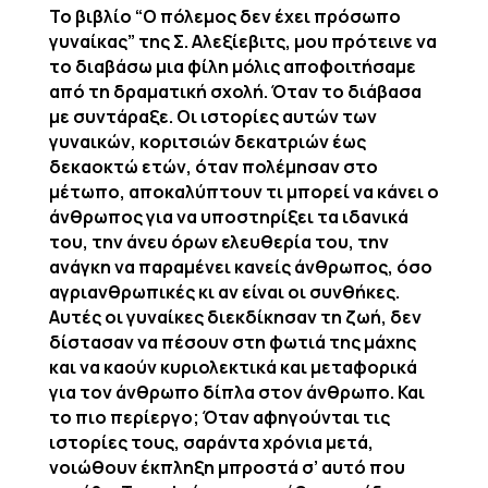
Το βιβλίο “Ο πόλεμος δεν έχει πρόσωπο
γυναίκας” της Σ. Αλεξίεβιτς, μου πρότεινε να
το διαβάσω μια φίλη μόλις αποφοιτήσαμε
από τη δραματική σχολή. Όταν το διάβασα
με συντάραξε. Οι ιστορίες αυτών των
γυναικών, κοριτσιών δεκατριών έως
δεκαοκτώ ετών, όταν πολέμησαν στο
μέτωπο, αποκαλύπτουν τι μπορεί να κάνει ο
άνθρωπος για να υποστηρίξει τα ιδανικά
του, την άνευ όρων ελευθερία του, την
ανάγκη να παραμένει κανείς άνθρωπος, όσο
αγριανθρωπικές κι αν είναι οι συνθήκες.
Αυτές οι γυναίκες διεκδίκησαν τη ζωή, δεν
δίστασαν να πέσουν στη φωτιά της μάχης
και να καούν κυριολεκτικά και μεταφορικά
για τον άνθρωπο δίπλα στον άνθρωπο. Και
το πιο περίεργο; Όταν αφηγούνται τις
ιστορίες τους, σαράντα χρόνια μετά,
νοιώθουν έκπληξη μπροστά σ’ αυτό που