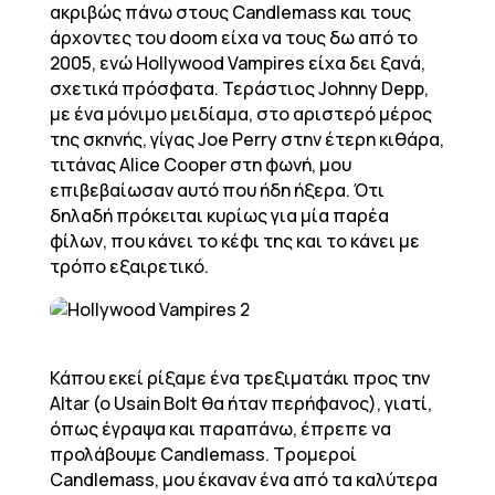
ακριβώς πάνω στους Candlemass και τους
άρχοντες του doom είχα να τους δω από το
2005, ενώ Hollywood Vampires είχα δει ξανά,
σχετικά πρόσφατα. Τεράστιος Johnny Depp,
με ένα μόνιμο μειδίαμα, στο αριστερό μέρος
της σκηνής, γίγας Joe Perry στην έτερη κιθάρα,
τιτάνας Alice Cooper στη φωνή, μου
επιβεβαίωσαν αυτό που ήδη ήξερα. Ότι
δηλαδή πρόκειται κυρίως για μία παρέα
φίλων, που κάνει το κέφι της και το κάνει με
τρόπο εξαιρετικό.
Κάπου εκεί ρίξαμε ένα τρεξιματάκι προς την
Altar (o Usain Bolt θα ήταν περήφανος), γιατί,
όπως έγραψα και παραπάνω, έπρεπε να
προλάβουμε Candlemass. Τρομεροί
Candlemass, μου έκαναν ένα από τα καλύτερα