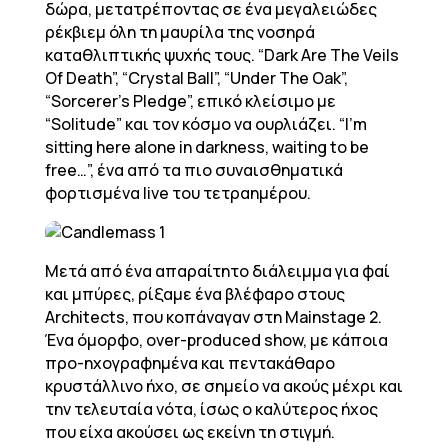
δώρα, μετατρέποντας σε ένα μεγαλειώδες
ρέκβιεμ όλη τη μαυρίλα της νοσηρά
καταθλιπτικής ψυχής τους. “Dark Are The Veils
Of Death”, “Crystal Ball”, “Under The Oak”,
“Sorcerer’s Pledge”, επικό κλείσιμο με
“Solitude” και τον κόσμο να ουρλιάζει. “I’m
sitting here alone in darkness, waiting to be
free…”, ένα από τα πιο συναισθηματικά
φορτισμένα live του τετραημέρου.
Μετά από ένα απαραίτητο διάλειμμα για φαί
και μπύρες, ρίξαμε ένα βλέφαρο στους
Architects, που κοπάναγαν στη Mainstage 2.
Ένα όμορφο, over-produced show, με κάποια
προ-ηχογραφημένα και πεντακάθαρο
κρυστάλλινο ήχο, σε σημείο να ακούς μέχρι και
την τελευταία νότα, ίσως ο καλύτερος ήχος
που είχα ακούσει ως εκείνη τη στιγμή.