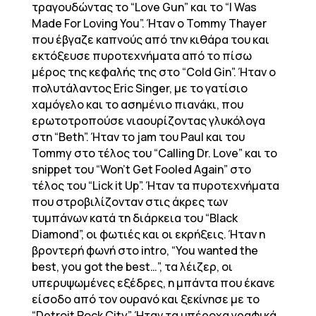
τραγουδώντας το “Love Gun” και το “I Was
Made For Loving You”. Ήταν ο Tommy Thayer
που έβγαζε καπνούς από την κιθάρα του και
εκτόξευσε πυροτεχνήματα από το πίσω
μέρος της κεφαλής της στο “Cold Gin”. Ήταν ο
πολυτάλαντος Eric Singer, με το γατίσιο
χαμόγελο και το ασημένιο πιανάκι, που
ερωτοτροπούσε νιαουρίζοντας γλυκόλογα
στη “Beth”. Ήταν το jam του Paul και του
Tommy στο τέλος του “Calling Dr. Love” και το
snippet του “Won’t Get Fooled Again” στο
τέλος του “Lick it Up”. Ήταν τα πυροτεχνήματα
που στροβιλίζονταν στις άκρες των
τυμπάνων κατά τη διάρκεια του “Black
Diamond”, οι φωτιές και οι εκρήξεις. Ήταν η
βροντερή φωνή στο intro, “You wanted the
best, you got the best…”, τα λέιζερ, οι
υπερυψωμένες εξέδρες, η μπάντα που έκανε
είσοδο από τον ουρανό και ξεκίνησε με το
“Detroit Rock City”. Ήταν τα υπέροχα γραφικά