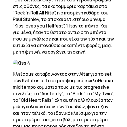
στις οθόνες, τα εκατομμύρια χαρτάκια στο
“Rock ‘n Roll All Nite”, η σπασμένη κιθάρα του
Paul Stanley, το αποχαιρετιστήριο μήνυμα
“Kiss loves you Hellfest”. Ήταν τα πάντα. Και
για μένα, ήταν το ύστατο αντίο στη μπάντα
που με μεγάλωσε και που είχα την τύχη και την
ευτυχία να απολαύσω δεκαπέντε φορές, μαζί
με τη φετινή, να οργώνει τη σκηνή.
Κλείσαμε καταβαίνοντας στην Altar για το set
των Katatonia. Τα ατμοσφαιρικά, κυκλοθυμικά
mid tempo κομμάτια τους με τις progressive
πινελιές, το “Austerity”, το “Birds”, το “My Twin”,
το “Old Heart Falls”, όλη αυτή η αλληλουχία των
μελαγχολικών ήχων των Σουηδών, φάνταζαν
και ήταν τελικά, το ιδανικό κλείσιμο για την
πρώτη μέρα του φεστιβάλ, μία πρώτη μέρα
που μας προσέφερε ήδη σχεδόν τα πάντα.