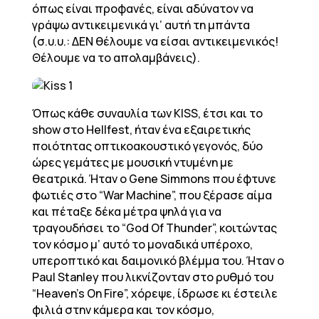
όπως είναι προφανές, είναι αδύνατον να
γράψω αντικειμενικά γι’ αυτή τη μπάντα
(σ.υ.υ.: ΔΕΝ θέλουμε να είσαι αντικειμενικός!
Θέλουμε να το απολαμβάνεις).
Όπως κάθε συναυλία των KISS, έτσι και το
show στο Hellfest, ήταν ένα εξαιρετικής
ποιότητας οπτικοακουστικό γεγονός, δύο
ώρες γεμάτες με μουσική ντυμένη με
θεατρικά. Ήταν ο Gene Simmons που έφτυνε
φωτιές στο “War Machine”, που ξέρασε αίμα
και πέταξε δέκα μέτρα ψηλά για να
τραγουδήσει το “God Of Thunder”, κοιτώντας
τον κόσμο μ’ αυτό το μοναδικά υπέροχο,
υπεροπτικό και δαιμονικό βλέμμα του. Ήταν ο
Paul Stanley που λικνίζονταν στο ρυθμό του
“Heaven’s On Fire”, χόρεψε, ίδρωσε κι έστειλε
φιλιά στην κάμερα και τον κόσμο,