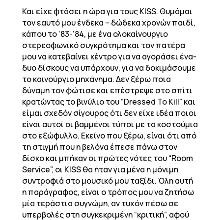
Και είχε φτάσει η ώρα για τους KISS. Θυμάμαι
τον εαυτό μου ένδεκα – δώδεκα χρονών παιδί,
κάπου το ‘83-‘84, με ένα ολοκαίνουργιο
στερεοφωνικό συγκρότημα και τον πατέρα
μου να κατεβαίνει κέντρο για να αγοράσει ένα-
δυο δίσκους να υπάρχουν, για να δοκιμάσουμε
το καινούργιο μηχάνημα. Δεν ξέρω ποια
δύναμη τον φώτισε και επέστρεψε στο σπίτι
κρατώντας το βινύλιο του “Dressed To Kill” και
είμαι σχεδόν σίγουρος ότι δεν είχε ιδέα ποιοι
είναι αυτοί οι βαμμένοι τύποι με τα κοστούμια
στο εξώφυλλο. Εκείνο που ξέρω, είναι ότι από
τη στιγμή που η βελόνα έπεσε πάνω στον
δίσκο και μπήκαν οι πρώτες νότες του “Room
Service”, οι KISS θα ήταν για μένα η μόνιμη
συντροφιά στο μουσικό μου ταξίδι. Όλη αυτή
η παράγραφος, είναι ο τρόπος μου να ζητήσω
μία τεράστια συγνώμη, αν τυχόν πέσω σε
υπερβολές στη συγκεκριμένη “κριτική”, αφού