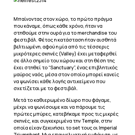
Μπαίνοντας στον χώρο, το πρώτο πράγμα
που κάναμε, όπως κάθε χρόνο, ήταν να
στηθούμε στην ουρά για το merchandise του
φεστιβάλ. Φέτος η κατάσταση ήταν αισθητά
βελτιωμένη, αφού η μία από τις τέσσερις
μικρότερες σκηνές (Valley) έχει μεταφερθεί
σε άλλο σημείο του χώρου και στη θέση της
έχει στηθεί το “Sanctuary”, ένας επιβλητικός
μαύρος ναός, μέσα στον οποίο μπορεί κανείς
να ψωνίσει κάθε λογής αντικείμενο που
σχετίζεται με το φεστιβάλ.
Μετά το καθιερωμένο δίωρο που φάγαμε,
μέχρι να ψωνίσουμε και να πάρουμε τις
πρώτες μπύρες, κατεβήκαμε προς τις μικρές
σκηνές, και συγκεκριμένα την Temple, στην
οποία είχαν ξεκινήσει το set τους οι Imperial
Triumphant. Μια επαγγελματική εμφάνιση, με