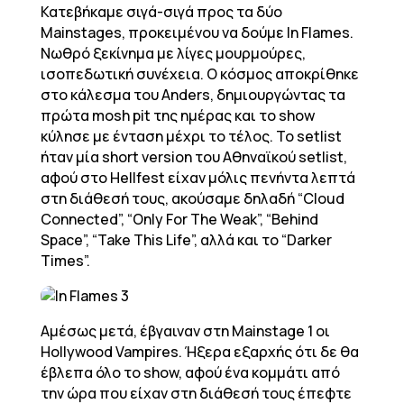
Κατεβήκαμε σιγά-σιγά προς τα δύο
Mainstages, προκειμένου να δούμε In Flames.
Νωθρό ξεκίνημα με λίγες μουρμούρες,
ισοπεδωτική συνέχεια. Ο κόσμος αποκρίθηκε
στο κάλεσμα του Anders, δημιουργώντας τα
πρώτα mosh pit της ημέρας και το show
κύλησε με ένταση μέχρι το τέλος. Το setlist
ήταν μία short version του Αθηναϊκού setlist,
αφού στο Hellfest είχαν μόλις πενήντα λεπτά
στη διάθεσή τους, ακούσαμε δηλαδή “Cloud
Connected”, “Only For The Weak”, “Behind
Space”, “Take This Life”, αλλά και το “Darker
Times”.
Αμέσως μετά, έβγαιναν στη Mainstage 1 οι
Hollywood Vampires. Ήξερα εξαρχής ότι δε θα
έβλεπα όλο το show, αφού ένα κομμάτι από
την ώρα που είχαν στη διάθεσή τους έπεφτε