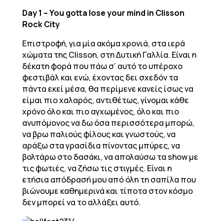
Day 1 – You gotta lose your mind in Clisson
Rock City
Επιστροφή, για μία ακόμα χρονιά, στα ιερά
χώματα της Clisson, στη Δυτική Γαλλία. Είναι η
δέκατη φορά που πάω σ’ αυτό το υπέροχο
φεστιβάλ και ενώ, έχοντας δει σχεδόν τα
πάντα εκεί μέσα, θα περίμενε κανείς ίσως να
είμαι πιο χαλαρός, αντιθέτως, γίνομαι κάθε
χρόνο όλο και πιο αγχωμένος, όλο και πιο
ανυπόμονος να δω όσα περισσότερα μπορώ,
να βρω παλιούς φίλους και γνωστούς, να
αράξω στα γρασίδια πίνοντας μπύρες, να
βολτάρω στο δασάκι, να απολαύσω τα show με
τις φωτιές, να ζήσω τις στιγμές. Είναι η
ετήσια απόδρασή μου από όλη τη σαπίλα που
βιώνουμε καθημερινά και τίποτα στον κόσμο
δεν μπορεί να το αλλάξει αυτό.